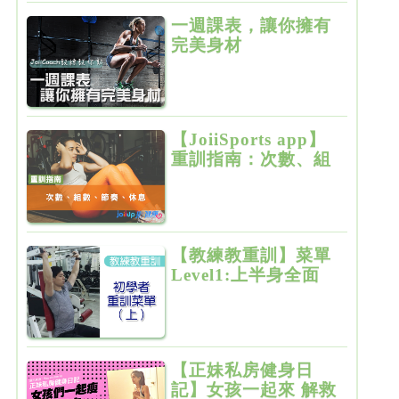
一週課表，讓你擁有
完美身材
【JoiiSports app】
重訓指南：次數、組
數、節奏、休息
【教練教重訓】菜單
Level1:上半身全面
增肌雕塑
【正妹私房健身日
記】女孩一起來 解救