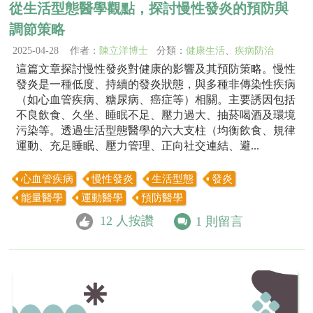
從生活型態醫學觀點，探討慢性發炎的預防與
調節策略
2025-04-28 作者：
陳立洋博士
分類：
健康生活
、
疾病防治
​這篇文章探討慢性發炎對健康的影響及其預防策略。​慢性
發炎是一種低度、持續的發炎狀態，與多種非傳染性疾病
（如心血管疾病、糖尿病、癌症等）相關。​主要誘因包括
不良飲食、久坐、睡眠不足、壓力過大、抽菸喝酒及環境
污染等。​透過生活型態醫學的六大支柱（均衡飲食、規律
運動、充足睡眠、壓力管理、正向社交連結、避...
心血管疾病
慢性發炎
生活型態
發炎
能量醫學
運動醫學
預防醫學
12
人按讚
1
則留言