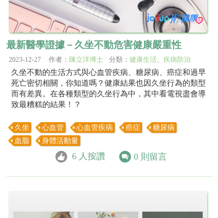
最新醫學證據－久坐不動危害健康嚴重性
2023-12-27 作者：
陳立洋博士
分類：
健康生活
、
疾病防治
久坐不動的生活方式與心血管疾病、糖尿病、癌症和過早
死亡密切相關，你知道嗎？健康結果也因久坐行為的類型
而有差異。在各種類型的久坐行為中，其中看電視盡會導
致最糟糕的結果！？
久坐
心血管
心血管疾病
癌症
糖尿病
血脂
身體活動量
6
人按讚
0
則留言