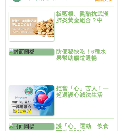
板藍根、熏醋抗武漢
肺炎黃金組合？中
醫：別急著瘋搶，提
升免疫力關鍵是…
防便秘快吃！6種水
果幫助腸道通暢
拒當「心」苦人！一
起過護心減法生活
護「心」運動 飲食