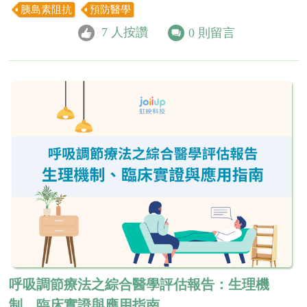
胰島素阻抗
預防醫學
7
人按讚
0
則留言
呼吸調節療法之綜合醫學評估報告：生理機
制、臨床實證與應用指南