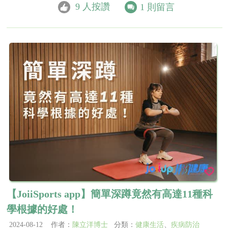
9
人按讚
1
則留言
【JoiiSports app】簡單深蹲竟然有高達11種科
學根據的好處！
2024-08-12 作者：
陳立洋博士
分類：
健康生活
、
疾病防治