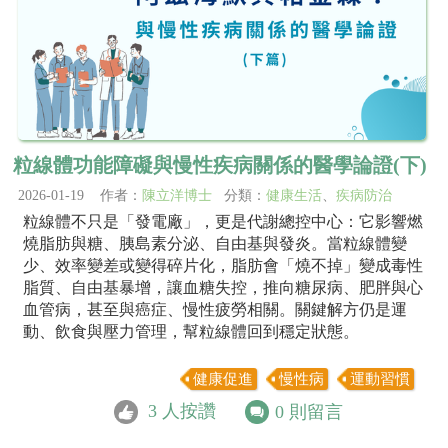
粒線體功能障礙與慢性疾病關係的醫學論證(下)
2026-01-19 作者：
陳立洋博士
分類：
健康生活
、
疾病防治
粒線體不只是「發電廠」，更是代謝總控中心：它影響燃
燒脂肪與糖、胰島素分泌、自由基與發炎。當粒線體變
少、效率變差或變得碎片化，脂肪會「燒不掉」變成毒性
脂質、自由基暴增，讓血糖失控，推向糖尿病、肥胖與心
血管病，甚至與癌症、慢性疲勞相關。關鍵解方仍是運
動、飲食與壓力管理，幫粒線體回到穩定狀態。
健康促進
慢性病
運動習慣
3
人按讚
0
則留言