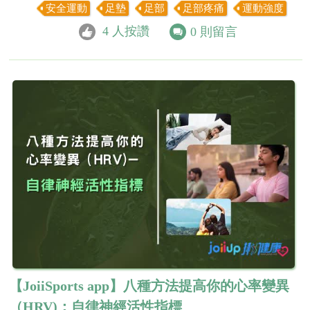
安全運動
足墊
足部
足部疼痛
運動強度
4
人按讚
0
則留言
【JoiiSports app】八種方法提高你的心率變異
（HRV)：自律神經活性指標