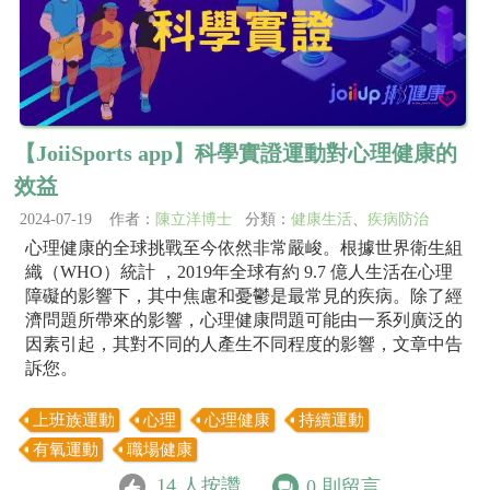
【JoiiSports app】科學實證運動對心理健康的
效益
2024-07-19 作者：
陳立洋博士
分類：
健康生活
、
疾病防治
心理健康的全球挑戰至今依然非常嚴峻。根據世界衛生組
織（WHO）統計 ，2019年全球有約 9.7 億人生活在心理
障礙的影響下，其中焦慮和憂鬱是最常見的疾病。除了經
濟問題所帶來的影響，心理健康問題可能由一系列廣泛的
因素引起，其對不同的人產生不同程度的影響，文章中告
訴您。
上班族運動
心理
心理健康
持續運動
有氧運動
職場健康
14
人按讚
0
則留言