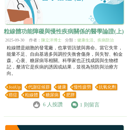
粒線體功能障礙與慢性疾病關係的醫學論證(上)
2025-09-30 作者：
陳立洋博士
分類：
健康生活
、
疾病防治
粒線體是細胞的發電廠，也掌管訊號與壽命。當它失常，
能量不足、自由基過多與調控失衡會傷身，與失智、帕金
森、心衰、糖尿病等相關。科學家也正找成因與生物標
記，釐清它是疾病的誘因或結果，並視為預防與治療方
向。
JoiiUp
代謝症候群
健康
慢性疲勞
抗氧化劑
癌症
粒線體
糖尿病
肥胖
6
人按讚
1
則留言