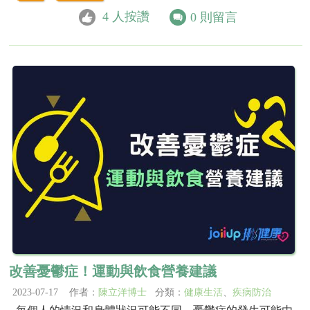
4
人按讚
0
則留言
改善憂鬱症！運動與飲食營養建議
2023-07-17 作者：
陳立洋博士
分類：
健康生活
、
疾病防治