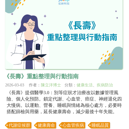
《長壽》重點整理與行動指南
2026-03-03 作者：
陳立洋博士
分類：
健康生活
、
疾病防治
《長壽》提倡醫學3.0：別等症狀才治療改以數據管理風
險、個人化預防。鎖定代謝、心血管、癌症、神經退化四
大慢病。以運動、營養、睡眠與情緒為核心處方，必要時
搭配篩檢與用藥，延長健康壽命，減少最後十年失能。
代謝症候群
健康壽命
心血管疾病
睡眠品質