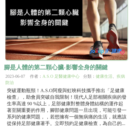
腳是人體的第二顆心臟-影響全身的關鍵
2023-06-07 作者：
A.S.O 足醫健康中心
分類：
健康生活
、
疾病
防治
突破運動瓶頸！A.S.O阿瘦與虹映科技攜手推出「足健康
檢查」，助會員突破自我限制！現代人足部相關疾病的發
生率高達 90 %以上，足部健康對整體身體結構的運作起
著至關重要的作用，腳部健康問題一旦出現，可能引發一
系列的健康問題，，若想擁有一個無病痛的生活，就應該
從保持足部健康著手。立即預約足健康檢查，為自己的...