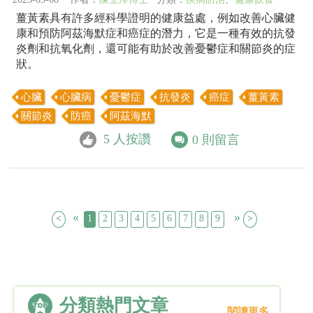
薑黃素具有許多經科學證明的健康益處，例如改善心臟健
康和預防阿茲海默症和癌症的潛力，它是一種有效的抗發
炎劑和抗氧化劑，還可能有助於改善憂鬱症和關節炎的症
狀。
心臟
心臟病
憂鬱症
抗發炎
癌症
薑黃素
關節炎
防癌
阿茲海默
5
人按讚
0
則留言
«
»
<
1
2
3
4
5
6
7
8
9
>
分類熱門文章
閱讀更多