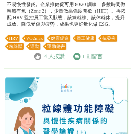
不易慢性發炎。企業推健促可用 80/20 訓練：多數時間做
輕鬆有氧（Zone 2），少量做高強度間歇（HIIT）。再搭
配 HRV 監控員工當天狀態，該練就練、該休就休，提升
成效、降低受傷與疲勞，成果也更好量化做 ESG。
HRV
VO2max
健康促進
員工健康
抗發炎
粒線體
運動
運動傷害
4
人按讚
1
則留言