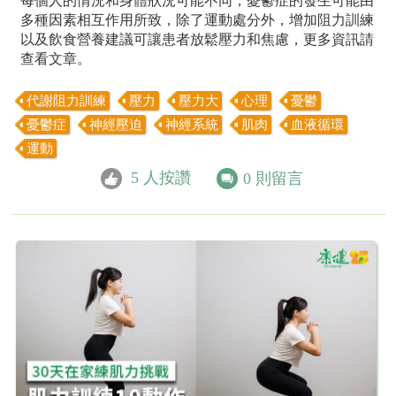
每個人的情況和身體狀況可能不同，憂鬱症的發生可能由
多種因素相互作用所致，除了運動處分外，增加阻力訓練
以及飲食營養建議可讓患者放鬆壓力和焦慮，更多資訊請
查看文章。
代謝阻力訓練
壓力
壓力大
心理
憂鬱
憂鬱症
神經壓迫
神經系統
肌肉
血液循環
運動
5
人按讚
0
則留言