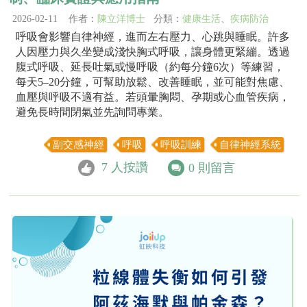
2026-02-11 作者：
陳立洋博士
分類：
健康生活
、
疾病防治
呼吸會影響自律神經，進而左右壓力、心跳與睡眠。許多
人因壓力與久坐變成淺快胸式呼吸，讓身體更緊繃。透過
腹式呼吸、延長吐氣或慢呼吸（約每分鐘6次）等練習，
每天5–20分鐘，可幫助放鬆、改善睡眠，並可能對焦慮、
血壓與呼吸不適有益。若頭暈胸悶、孕期或心血管疾病，
避免長時間閉氣並先詢問專業。
副交感神經
呼吸
呼吸訓練
自律神經系統
7
人按讚
0
則留言