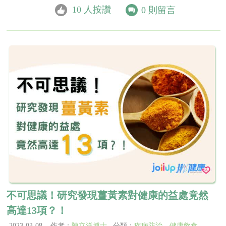
10
人按讚
0
則留言
不可思議！研究發現薑黃素對健康的益處竟然
高達13項？！
2023-03-08 作者：
陳立洋博士
分類：
疾病防治
、
健康飲食