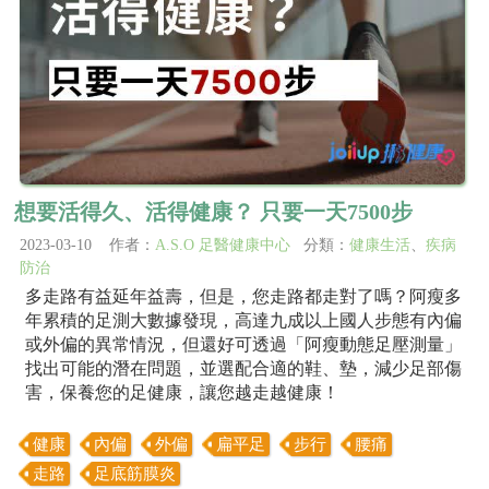
想要活得久、活得健康？ 只要一天7500步
2023-03-10 作者：
A.S.O 足醫健康中心
分類：
健康生活
、
疾病
防治
多走路有益延年益壽，但是，您走路都走對了嗎？阿瘦多
年累積的足測大數據發現，高達九成以上國人步態有內偏
或外偏的異常情況，但還好可透過「阿瘦動態足壓測量」
找出可能的潛在問題，並選配合適的鞋、墊，減少足部傷
害，保養您的足健康，讓您越走越健康！
健康
內偏
外偏
扁平足
步行
腰痛
走路
足底筋膜炎