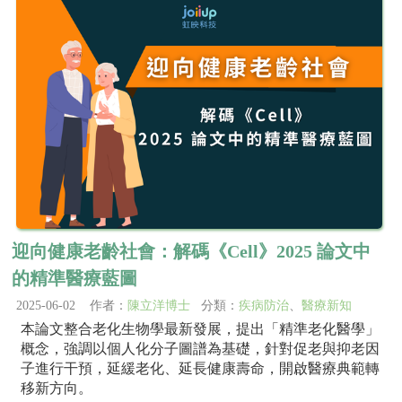
迎向健康老齡社會：解碼《Cell》2025 論文中
的精準醫療藍圖
2025-06-02 作者：
陳立洋博士
分類：
疾病防治
、
醫療新知
本論文整合老化生物學最新發展，提出「精準老化醫學」
概念，強調以個人化分子圖譜為基礎，針對促老與抑老因
子進行干預，延緩老化、延長健康壽命，開啟醫療典範轉
移新方向。