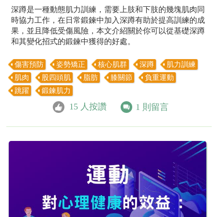
深蹲是一種動態肌力訓練，需要上肢和下肢的幾塊肌肉同
時協力工作，在日常鍛鍊中加入深蹲有助於提高訓練的成
果，並且降低受傷風險，本文介紹關於你可以從基礎深蹲
和其變化招式的鍛鍊中獲得的好處。
傷害預防
姿勢矯正
核心肌群
深蹲
肌力訓練
肌肉
股四頭肌
脂肪
膝關節
負重運動
跳躍
鍛鍊肌力
15
人按讚
1
則留言