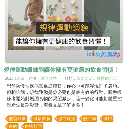
規律運動鍛鍊能讓你擁有更健康的飲食習慣！
2023-10-13 作者：
陳立洋博士
分類：
疾病防治
、
慢性病防治
想預防慢性疾病甚至逆轉它，你心中可能浮現許多選項。
但相信我，規律運動是你必要也是最有效的行動。新手鍛
鍊者開始對增肥食物的渴望減少，這一變化可能對體重控
制產生長期影響，查看文章了解更多！
低糖飲食
健康飲食
慢性疼痛
慢性病
減肥
疾病
疾病預防