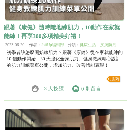
跟著《康健》隨時隨地練肌力，10動作在家就
能練！再享300多項精美好禮！
2023-06-20 作者：
JoiiUp編輯部
分類：
健康生活
、
疾病防治
初學者該怎麼開始練肌力？跟著《康健》從在家就能練的
10 個動作開始，30 天強化全身肌力。健身教練精心設計
的肌力訓練菜單公開，增加肌力、改善體能表現！
肌肉
13
人按讚
0
則留言