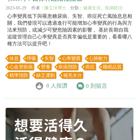
2023-05-29 作者：
陳立洋博士
分類：
健康生活
、
疾病防治
心率變異低下與罹患糖尿病、失智、癌症死亡風險息息相
關，我們發現可以透過進行可能增加心率變異的行為與方
法來預防，或減少可變危險因素的影響 。基於長期自我
追蹤管理自己心率變異是否異常偏低是重要的，看看哪八
種方法可以提升吧！
休息
呼吸
失智
心率變異
心肺耐力
心血管疾病
營養
疾病預防
癌症
睡眠品質
精準預防
缺乏運動
補充水分
8
人按讚
0
則留言