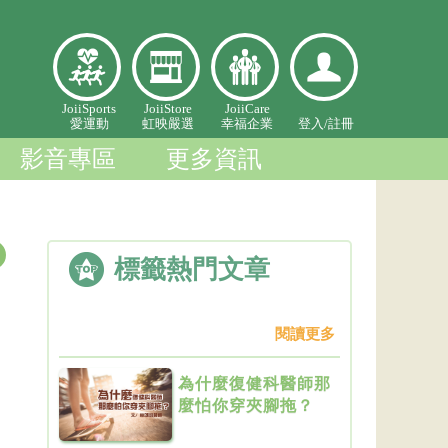
愛
虹映嚴
幸福企
登入個
JoiiSports
JoiiStore
JoiiCare
愛運動
虹映嚴選
幸福企業
登入/
註冊
運
選
業
人中心
動
影音專區
更多資訊
標籤熱門文章
閱讀更多
為什麼復健科醫師那
麼怕你穿夾腳拖？