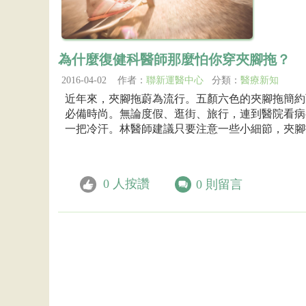
為什麼復健科醫師那麼怕你穿夾腳拖？
2016-04-02 作者：
聯新運醫中心
分類：
醫療新知
近年來，夾腳拖蔚為流行。五顏六色的夾腳拖簡約
必備時尚。無論度假、逛街、旅行，連到醫院看病
一把冷汗。林醫師建議只要注意一些小細節，夾腳
0
人按讚
0
則留言