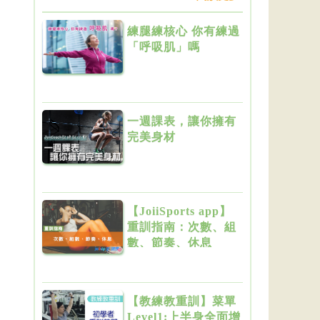
練腿練核心 你有練過
「呼吸肌」嗎
一週課表，讓你擁有
完美身材
【JoiiSports app】
重訓指南：次數、組
數、節奏、休息
【教練教重訓】菜單
Level1:上半身全面增