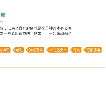
治療
治
解，以為坐骨神經痛就是坐骨神經本身發生
為一些原因造成的「結果」，一起來認識坐
勢矯正
老化
神經系統
椎間盤突出
骨刺
背部肌群