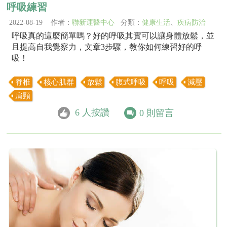
呼吸練習
2022-08-19 作者：
聯新運醫中心
分類：
健康生活
、
疾病防治
呼吸真的這麼簡單嗎？好的呼吸其實可以讓身體放鬆，並
且提高自我覺察力，文章3步驟，教你如何練習好的呼
吸！
脊椎
核心肌群
放鬆
腹式呼吸
呼吸
減壓
肩頸
6
人按讚
0
則留言