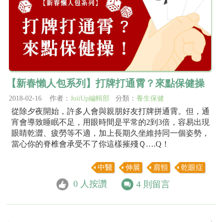
【新春懶人包系列】打牌打通霄？來點保健操
2018-02-16 作者：
JoiiUp編輯部
分類：
養生保健
從除夕夜開始，許多人會與親朋好友打牌拼通霄。但，通
宵會導致睡眠不足，用眼時間是平常的2到3倍，容易出現
眼睛乾澀、疲勞等不適，加上長期久坐維持同一個姿勢，
當心你的脊椎會承受不了你這樣摧殘Ｑ….Q！
中醫
伸展
肩頸
乾眼症
0
人按讚
4
則留言