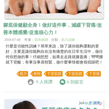
腳底保健顧全身！做好這件事，減緩下背痛/改
善本體感覺/促進核心力！
2018-07-08 作者：
筋肉媽媽
分類：
肌力訓練
什麼是功能性訓練？簡單來說，除了讓你能夠運動的更
好，主要是讓你能夠自在沒有痛楚的在日常生活中，做任
何你想做的事！仔細想想，如果走走路就膝蓋痛；彎彎腰
就下背酸；有事沒事肩頸緊，做什麼事情都會很煩躁吧！
肌力
肩頸
下背肌群
下肢肌群
下背痛
0
人按讚
0
則留言