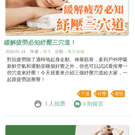
緩解疲勞必知紓壓三穴道！
2020-01-24 作者：
咪卡
分類：
養生保健
對抗疲勞除了適時地起身走動、伸展筋骨，多到戶外呼吸
新鮮空氣和運動並睡個好覺之外，你也可以試試看按摩一
些穴道來紓壓！今天就要來介紹三個紓壓穴道給大家，一
起跟疲勞說掰掰！
穴道
紓壓
肩頸
3
人按讚
0
則留言