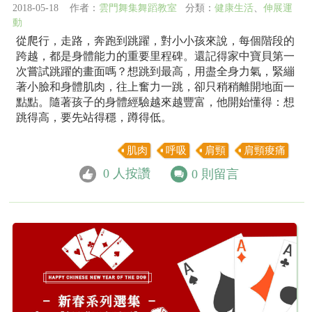
2018-05-18 作者：
雲門舞集舞蹈教室
分類：
健康生活
、
伸展運
動
從爬行，走路，奔跑到跳躍，對小小孩來說，每個階段的
跨越，都是身體能力的重要里程碑。還記得家中寶貝第一
次嘗試跳躍的畫面嗎？想跳到最高，用盡全身力氣，緊繃
著小臉和身體肌肉，往上奮力一跳，卻只稍稍離開地面一
點點。隨著孩子的身體經驗越來越豐富，他開始懂得：想
跳得高，要先站得穩，蹲得低。
肌肉
呼吸
肩頸
肩頸痠痛
0
人按讚
0
則留言