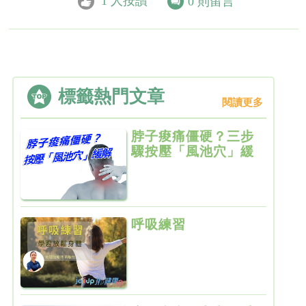
1
人按讚
0
則留言
標籤熱門文章
閱讀更多
脖子痠痛僵硬？三步
驟按壓「風池穴」緩
解
呼吸練習