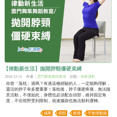
【律動新生活】拋開脖頸僵硬束縛
2018-12-15 作者：
雲門舞集舞蹈教室
分類：
伸展運動
你曾「落枕」過嗎？有過這種經驗的人，一定能夠理解，
靈活的脖子有多麼重要！落枕後，脖子僵硬疼痛，無法隨
意活動，不僅如此，身體也必須配合頭部，維持固定角
度，不但視野受到限制，就連腦袋也無法順利運轉。
減壓
肩頸
痠痛
平衡律動操