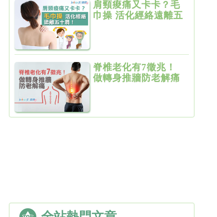
肩頸痠痛又卡卡？毛
巾操 活化經絡遠離五
十肩！
脊椎老化有7徵兆！
做轉身推牆防老解痛
全站熱門文章