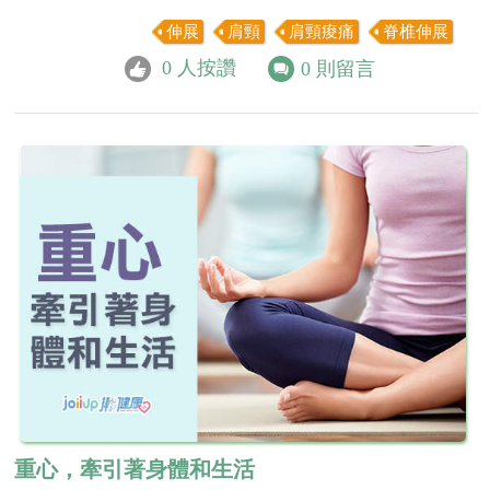
伸展
肩頸
肩頸痠痛
脊椎伸展
0
人按讚
0
則留言
重心，牽引著身體和生活