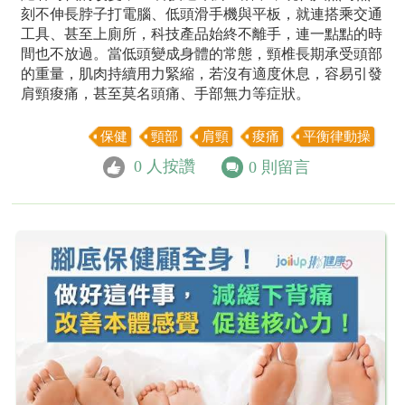
刻不伸長脖子打電腦、低頭滑手機與平板，就連搭乘交通
工具、甚至上廁所，科技產品始終不離手，連一點點的時
間也不放過。當低頭變成身體的常態，頸椎長期承受頭部
的重量，肌肉持續用力緊縮，若沒有適度休息，容易引發
肩頸痠痛，甚至莫名頭痛、手部無力等症狀。
保健
頸部
肩頸
痠痛
平衡律動操
0
人按讚
0
則留言