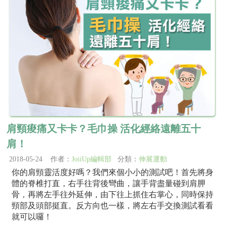
肩頸痠痛又卡卡？毛巾操 活化經絡遠離五十
肩！
2018-05-24 作者：
JoiiUp編輯部
分類：
伸展運動
你的肩頸靈活度好嗎？我們來個小小的測試吧！首先將身
體的脊椎打直，右手往背後彎曲，讓手背盡量碰到肩胛
骨，再將左手往外延伸，由下往上抓住右掌心，同時保持
頸部及頭部挺直。反方向也一樣，將左右手交換測試看看
就可以囉！