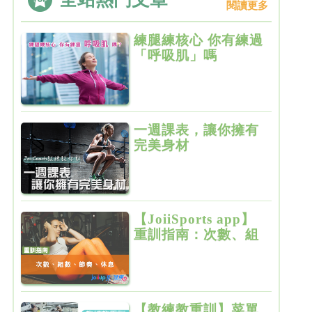
閱讀更多
練腿練核心 你有練過
「呼吸肌」嗎
一週課表，讓你擁有
完美身材
【JoiiSports app】
重訓指南：次數、組
數、節奏、休息
【教練教重訓】菜單