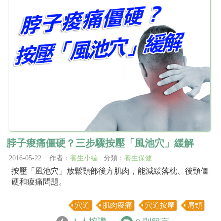
脖子痠痛僵硬？三步驟按壓「風池穴」緩解
2016-05-22 作者：
養生小編
分類：
養生保健
按壓「風池穴」放鬆頸部後方肌肉，能減緩落枕、後頸僵
硬和痠痛問題。
穴道
肌肉痠痛
穴道按摩
肩頸