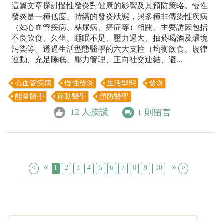
​這篇文章探討慢性發炎對健康的影響及其預防策略。​慢性
發炎是一種低度、持續的發炎狀態，與多種非傳染性疾病
（如心血管疾病、糖尿病、癌症等）相關。​主要誘因包括
不良飲食、久坐、睡眠不足、壓力過大、抽菸喝酒及環境
污染等。​透過生活型態醫學的六大支柱（均衡飲食、規律
運動、充足睡眠、壓力管理、正向社交連結、避...
心血管疾病
慢性發炎
生活型態
發炎
能量醫學
運動醫學
預防醫學
12
人按讚
1
則留言
«
»
<
1
2
3
4
5
6
7
8
9
10
11
>
12
13
1