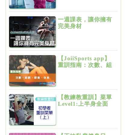
一週課表，讓你擁有
完美身材
【JoiiSports app】
重訓指南：次數、組
數、節奏、休息
【教練教重訓】菜單
Level1:上半身全面
增肌雕塑