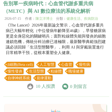
告別單一疾病時代：心血管代謝多重共病
（MLTC）與 AI 數位療法的系統化解析
2026-07-15 作者：
陳立洋博士
分類：
健康生活
、
疾病防治
《The Lancet》2026年最新論文警示，心血管代謝多重共
病已大幅年輕化（中位發病年齡降至46歲），早發糖尿病
更是全身惡化的關鍵哨兵；面對粒線體失能與發炎的細胞
連鎖危機，傳統分科治療已達極限，最新醫學典範強烈建
議必須回歸「生活型態醫學」，利用 AI 與穿戴裝置進行
日常精準干預，從根本重塑全人健康。
β細胞(Beta cell)
人工智慧
心血管
慢性病
慢性發炎
生活型態
粒線體
職場健康
自律神經系統
規律運動
10
人按讚
0
則留言