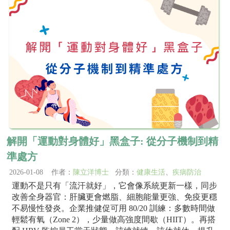
解開「運動對身體好」黑盒子: 從分子機制到精
準處方
2026-01-08 作者：
陳立洋博士
分類：
健康生活
、
疾病防治
運動不是只有「流汗就好」，它會像系統更新一樣，同步
改善全身器官：肝臟更會燃脂、細胞能量更強、免疫更穩
不易慢性發炎。企業推健促可用 80/20 訓練：多數時間做
輕鬆有氧（Zone 2），少量做高強度間歇（HIIT）。再搭