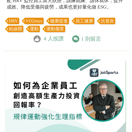
配 HRV 監控員工當天狀態，該練就練、該休就休，提升
成效、降低受傷與疲勞，成果也更好量化做 ESG。
HRV
VO2max
健康促進
員工健康
抗發炎
粒線體
運動
運動傷害
4
人按讚
1
則留言