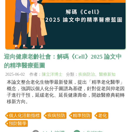
迎向健康老齡社會：解碼《Cell》2025 論文中
的精準醫療藍圖
2025-06-02 作者：
陳立洋博士
分類：
疾病防治
、
醫療新知
本論文整合老化生物學最新發展，提出「精準老化醫學」
概念，強調以個人化分子圖譜為基礎，針對促老與抑老因
子進行干預，延緩老化、延長健康壽命，開啟醫療典範轉
移新方向。
個人化活動指標
疾病預防
精準預防
老化
預防醫學