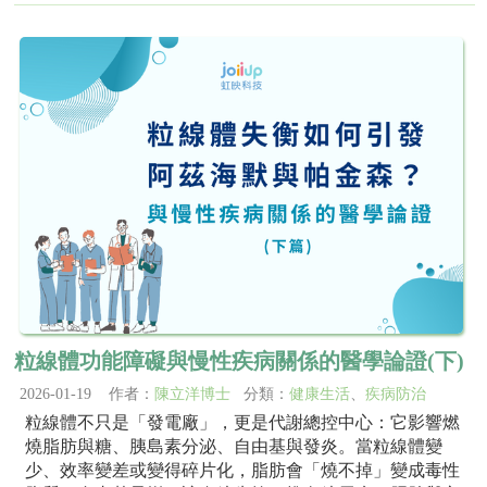
粒線體功能障礙與慢性疾病關係的醫學論證(下)
2026-01-19 作者：
陳立洋博士
分類：
健康生活
、
疾病防治
粒線體不只是「發電廠」，更是代謝總控中心：它影響燃
燒脂肪與糖、胰島素分泌、自由基與發炎。當粒線體變
少、效率變差或變得碎片化，脂肪會「燒不掉」變成毒性