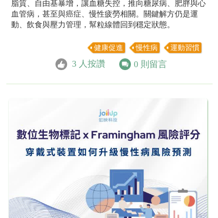
脂質、自由基暴增，讓血糖失控，推向糖尿病、肥胖與心
血管病，甚至與癌症、慢性疲勞相關。關鍵解方仍是運
動、飲食與壓力管理，幫粒線體回到穩定狀態。
健康促進
慢性病
運動習慣
3
人按讚
0
則留言