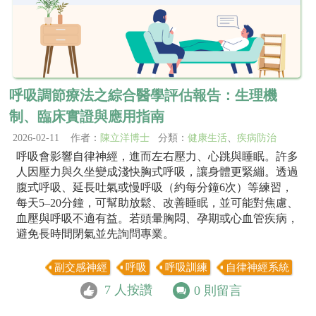
呼吸調節療法之綜合醫學評估報告：生理機
制、臨床實證與應用指南
2026-02-11 作者：
陳立洋博士
分類：
健康生活
、
疾病防治
呼吸會影響自律神經，進而左右壓力、心跳與睡眠。許多
人因壓力與久坐變成淺快胸式呼吸，讓身體更緊繃。透過
腹式呼吸、延長吐氣或慢呼吸（約每分鐘6次）等練習，
每天5–20分鐘，可幫助放鬆、改善睡眠，並可能對焦慮、
血壓與呼吸不適有益。若頭暈胸悶、孕期或心血管疾病，
避免長時間閉氣並先詢問專業。
副交感神經
呼吸
呼吸訓練
自律神經系統
7
人按讚
0
則留言