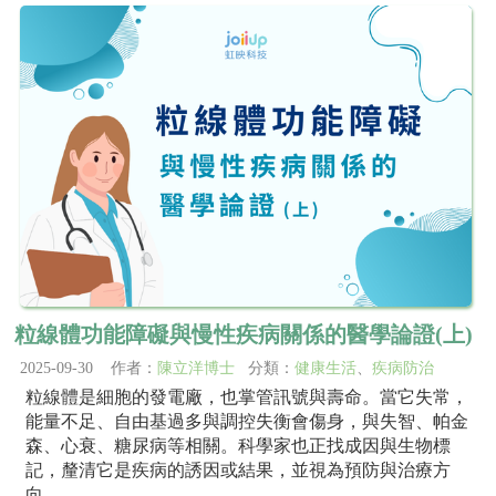
粒線體功能障礙與慢性疾病關係的醫學論證(上)
2025-09-30 作者：
陳立洋博士
分類：
健康生活
、
疾病防治
粒線體是細胞的發電廠，也掌管訊號與壽命。當它失常，
能量不足、自由基過多與調控失衡會傷身，與失智、帕金
森、心衰、糖尿病等相關。科學家也正找成因與生物標
記，釐清它是疾病的誘因或結果，並視為預防與治療方
向。