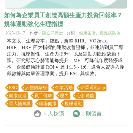
如何為企業員工創造高額生產力投資回報率？
規律運動強化生理指標
2025-12-17 作者：
陳立洋博士
分類：
健康生活
、
慢性病防治
本文以「生理資本」觀點，彙整 RHR、VO2max、
HRR、HRV 四大指標的運動改善證據，並連結到員工專
注力、抗壓韌性、生產力提升，以及缺勤與隱性缺勤下
降。研究顯示心肺適能每提升 1 MET 可降低年度醫療成
本，企業健康計畫 ROI 可達 1:1.5～1:6。適合人資導入穿
戴數據與健康管理專案，提升 ESG 與績效。
ESG
人體儀錶板
企業活動
企業運動app
健康促進
員工健康
壓力
心肺適能
最大攝氧量
職場健康
規律運動
3
人按讚
1
則留言