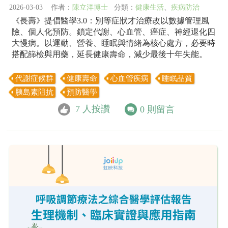
2026-03-03 作者：
陳立洋博士
分類：
健康生活
、
疾病防治
《長壽》提倡醫學3.0：別等症狀才治療改以數據管理風
險、個人化預防。鎖定代謝、心血管、癌症、神經退化四
大慢病。以運動、營養、睡眠與情緒為核心處方，必要時
搭配篩檢與用藥，延長健康壽命，減少最後十年失能。
代謝症候群
健康壽命
心血管疾病
睡眠品質
胰島素阻抗
預防醫學
7
人按讚
0
則留言