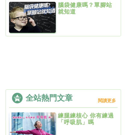
腦袋健康嗎？單腳站
就知道
全站熱門文章
閱讀更多
練腿練核心 你有練過
「呼吸肌」嗎