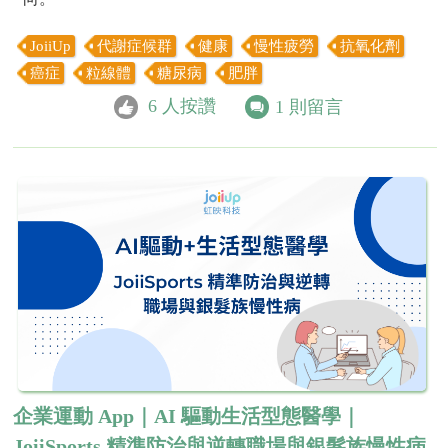
JoiiUp
代謝症候群
健康
慢性疲勞
抗氧化劑
癌症
粒線體
糖尿病
肥胖
6
人按讚
1
則留言
企業運動 App｜AI 驅動生活型態醫學｜
JoiiSports 精準防治與逆轉職場與銀髮族慢性病