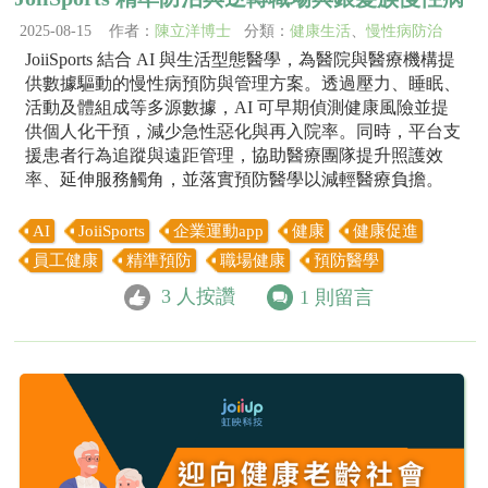
2025-08-15 作者：
陳立洋博士
分類：
健康生活
、
慢性病防治
JoiiSports 結合 AI 與生活型態醫學，為醫院與醫療機構提
供數據驅動的慢性病預防與管理方案。透過壓力、睡眠、
活動及體組成等多源數據，AI 可早期偵測健康風險並提
供個人化干預，減少急性惡化與再入院率。同時，平台支
援患者行為追蹤與遠距管理，協助醫療團隊提升照護效
率、延伸服務觸角，並落實預防醫學以減輕醫療負擔。
AI
JoiiSports
企業運動app
健康
健康促進
員工健康
精準預防
職場健康
預防醫學
3
人按讚
1
則留言