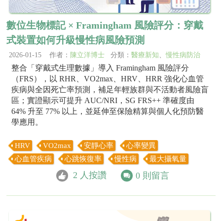
數位生物標記 × Framingham 風險評分：穿戴
式裝置如何升級慢性病風險預測
2026-01-15 作者：
陳立洋博士
分類：
醫療新知
、
慢性病防治
整合「穿戴式生理數據」導入 Framingham 風險評分
（FRS），以 RHR、VO2max、HRV、HRR 強化心血管
疾病與全因死亡率預測，補足年輕族群與不活動者風險盲
區；實證顯示可提升 AUC/NRI，SG FRS++ 準確度由
64% 升至 77% 以上，並延伸至保險精算與個人化預防醫
學應用。
HRV
VO2max
安靜心率
心率變異
心血管疾病
心跳恢復率
慢性病
最大攝氧量
2
人按讚
0
則留言