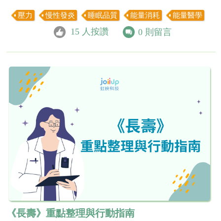
壓力
慢性發炎
睡眠品質
能量消耗
能量醫學
15
人按讚
0
則留言
《長壽》重點整理與行動指南