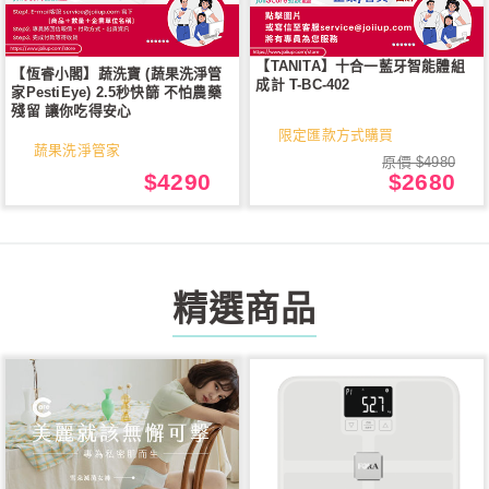
【TANITA】十合一藍牙智能體組
【恆睿小閣】蔬洗寶 (蔬果洗淨管
成計 T-BC-402
家PestiEye) 2.5秒快篩 不怕農藥
殘留 讓你吃得安心
限定匯款方式購買
蔬果洗淨管家
原價 $4980
$4290
$2680
精選商品