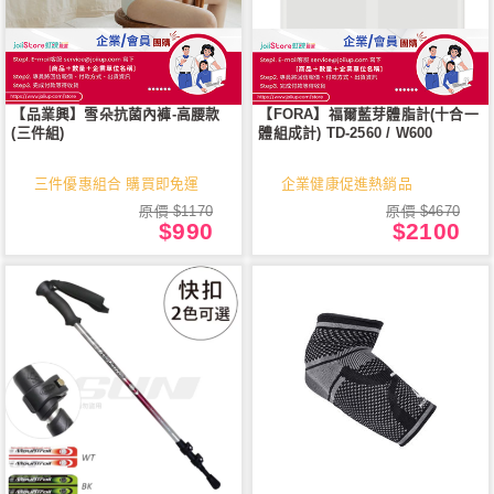
【品業興】雪朵抗菌內褲-高腰款
【FORA】福爾藍芽體脂計(十合一
(三件組)
體組成計) TD-2560 / W600
三件優惠組合 購買即免運
企業健康促進熱銷品
原價 $1170
原價 $4670
$990
$2100