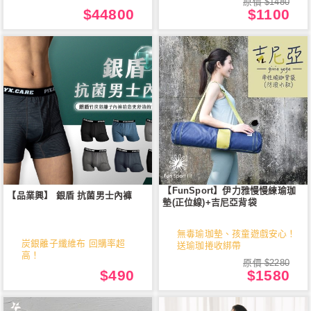
原價 $1480
$44800
$1100
【FunSport】伊力雅慢慢練瑜珈
【品業興】 銀盾 抗菌男士內褲
墊(正位線)+吉尼亞背袋
無毒瑜珈墊、孩童遊戲安心！
炭銀離子纖維布 回購率超
送瑜珈捲收綁帶
高！
原價 $2280
$490
$1580