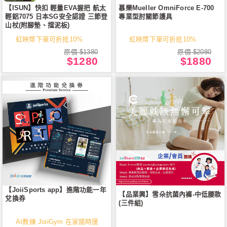
【ISUN】快扣 輕量EVA握把 航太
慕樂Mueller OmniForce E-700
輕鋁7075 日本SG安全認證 三節登
專業型肘關節護具
山杖(附腳墊、擋泥板)
虹映幣下單可折抵10%
虹映幣下單可折抵10%
原價 $1380
原價 $2080
$1280
$1880
【JoiiSports app】進階功能一年
【品業興】雪朵抗菌內褲-中低腰款
兌換券
(三件組)
AI教練 JoiiGym 在家隨時運