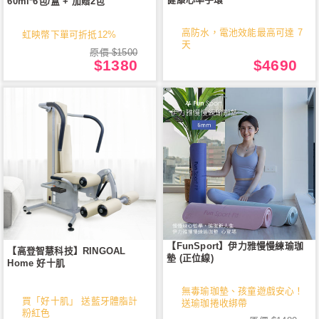
60ml*6包/盒 + 加贈2包
高防水，電池效能最高可達 7
虹映幣下單可折抵12%
天
原價 $1500
$1380
$4690
【FunSport】伊力雅慢慢練瑜珈
【高登智慧科技】RINGOAL
墊 (正位線)
Home 好十肌
無毒瑜珈墊、孩童遊戲安心！
買「好十肌」 送藍牙體脂計
送瑜珈捲收綁帶
粉紅色