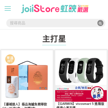
主打星
【GARMIN】vivosmart 5 進階版
【優補達人】極品海鱸魚精華飲
健康心率手環