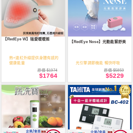
【RedEye W】瑞愛暖暖姬
【RedEye Nose】光動能緊舒美
熱+遠紅外線提供身體有感的
健康能量
光引擎調節機能 暢快呼吸
原價 $1974
原價 $5859
$1764
$5229