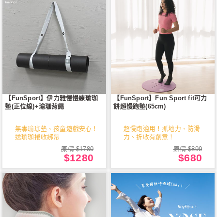
【FunSport】伊力雅慢慢練瑜珈
【FunSport】Fun Sport fit可力
墊(正位線)+瑜珈背繩
餅超慢跑墊(65cm)
無毒瑜珈墊、孩童遊戲安心！
超慢跑適用！抓地力、防滑
送瑜珈捲收綁帶
力、折收有創意！
原價 $1780
原價 $899
$1280
$680