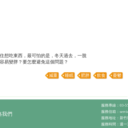
住想吃東西，最可怕的是，冬天過去，一脫
容易變胖？要怎麼避免這個問題？
減重
睡眠
肥胖
飲食
憂鬱
服務專線：
03-5
服務信箱：
serv
絡我們
服務地址：
新竹
服務時間：週一至五 