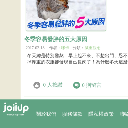
冬季容易發胖的五大原因
2017-02-18 作者：
咪卡
分類：
減重觀念
冬天總是特別難熬，早上起不來、不想出門、忍不
掉厚重的衣服卻發現自己長肉了！為什麼冬天這麼
0
人按讚
0
則留言
關於我們
服務條款
隱私權政策
聯