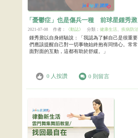
「憂鬱症」也是傷兵一種 前球星鍾秀鼐
2021-07-08 作者：
《動誌》
分類：
健康生活
、
疾病防
鍾秀鼐以自身經驗說：「我認為了解自己是很重要
們應該提醒自己對一切事物始終抱有同情心。常常
面對面的互動，這都有助於舒緩。」
0
人按讚
0
則留言