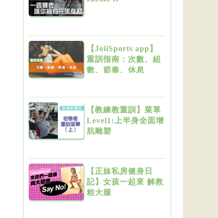
【JoiiSports app】
重訓指南：次數、組
數、節奏、休息
【教練教重訓】菜單
Level1:上半身全面增
肌雕塑
【正妹私房健身日
記】女孩一起來 解救
粗大腿