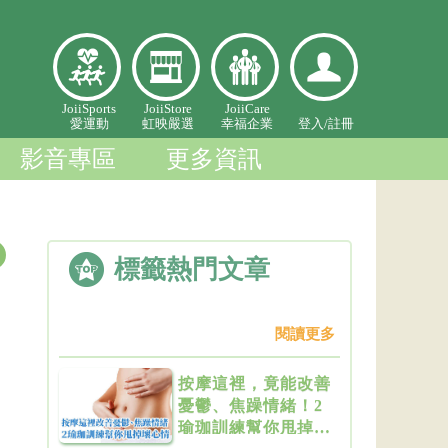
愛
虹映嚴
幸福企
登入個
JoiiSports
JoiiStore
JoiiCare
愛運動
虹映嚴選
幸福企業
登入/
註冊
運
選
業
人中心
動
影音專區
更多資訊
標籤熱門文章
閱讀更多
按摩這裡，竟能改善
憂鬱、焦躁情緒！2
瑜珈訓練幫你甩掉壞