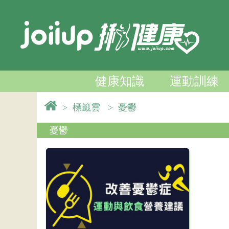
健康知識
運動訓練
>
標籤雲
>
憂鬱
憂鬱