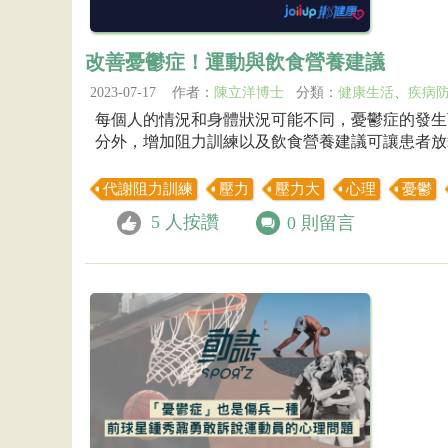
改善憂鬱症！運動與飲食營養建議
2023-07-17 作者：
陳立洋博士
分類：
健康生活
、
疾病
每個人的情況和身體狀況可能不同，憂鬱症的發生
分外，增加阻力訓練以及飲食營養建議可讓患者放
代謝阻力訓練
壓力
壓力大
心理
憂鬱
5
人按讚
0
則留言