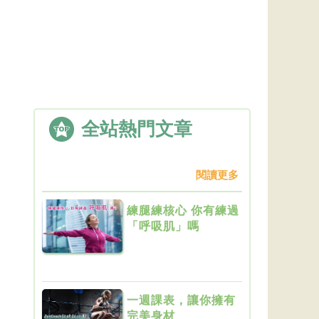
全站熱門文章
閱讀更多
練腿練核心 你有練過
「呼吸肌」嗎
一週課表，讓你擁有
完美身材