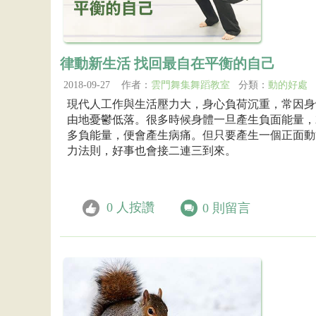
律動新生活 找回最自在平衡的自己
2018-09-27 作者：
雲門舞集舞蹈教室
分類：
動的好處
現代人工作與生活壓力大，身心負荷沉重，常因身
由地憂鬱低落。很多時候身體一旦產生負面能量，
多負能量，便會產生病痛。但只要產生一個正面動
力法則，好事也會接二連三到來。
0
人按讚
0
則留言