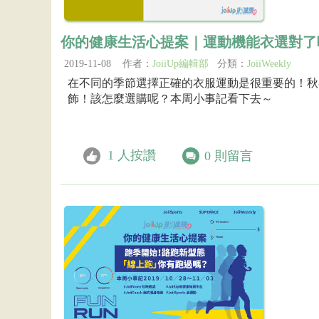
你的健康生活心提案｜運動機能衣選對了
2019-11-08 作者：
JoiiUp編輯部
分類：
JoiiWeekly
在不同的季節選擇正確的衣服運動是很重要的！秋
飾！該怎麼選購呢？本周小事記看下去～
1
人按讚
0
則留言