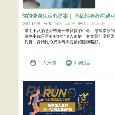
你的健康生活心提案｜ 心因性猝死有跡
2019-12-06 作者：
JoiiUp編輯部
分類：
JoiiWeekly
措手不及的意外帶走一條寶貴的生命，每當接收到
事件中你是否有好好地深入瞭解，究竟是什麼原因
其實，身體比你想像得需要被傾聽和照顧。
1
人按讚
0
則留言