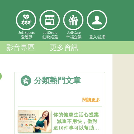
愛
虹映嚴
幸福企
登入個
JoiiSports
JoiiStore
JoiiCare
愛運動
虹映嚴選
幸福企業
登入/
註冊
運
選
業
人中心
動
影音專區
更多資訊
分類熱門文章
閱讀更多
你的健康生活心提案
│減重不用快，做對
這10件事可以幫助