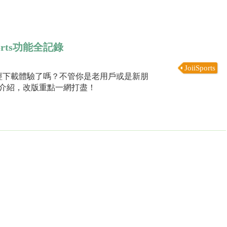
rts功能全記錄
JoiiSports
場！你已經下載體驗了嗎？不管你是老用戶或是新朋
能及介紹，改版重點一網打盡！