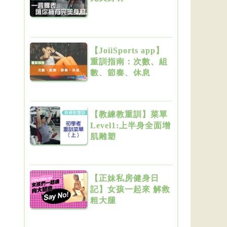
【JoiiSports app】
重訓指南：次數、組
數、節奏、休息
【教練教重訓】菜單
Level1:上半身全面增
肌雕塑
【正妹私房健身日
記】女孩一起來 解救
粗大腿