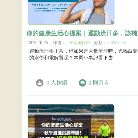
你的健康生活心提案｜運動流汗多，該補
2019-10-25 作者：
JoiiUp編輯部
分類：
JoiiWeekly
運動流汗很正常，但如果是大量流汗時，光喝白開
的水份和電解質呢？本周小事記看下去
0
人按讚
0
則留言