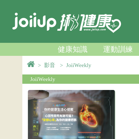
健康知識
運動訓練
>
影音
>
JoiiWeekly
JoiiWeekly