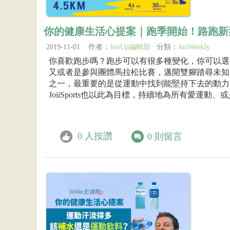
你的健康生活心提案｜跑季開始！路跑新
2019-11-01 作者：
JoiiUp編輯部
分類：
JoiiWeekly
你喜歡跑步嗎？跑步可以有很多種變化，你可以選
又或者是參與團體馬拉松比賽，邁開雙腳踏尋未知
之一，最重要的是從運動中找到能堅持下去的動力
JoiiSports也以此為目標，持續地為所有愛運動、或是
0
人按讚
0
則留言