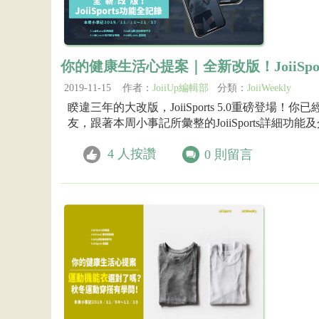
你的健康生活心提案｜全新改版！JoiiSpo
2019-11-15 作者：
JoiiUp編輯部
分類：
JoiiWeekly
睽違三年的大改版，JoiiSports 5.0重磅登
友，跟著本周小事記所彙整的JoiiSports詳細功
4
人按讚
0
則留言