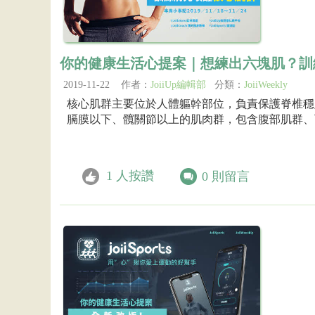
你的健康生活心提案｜想練出六塊肌？訓
2019-11-22 作者：
JoiiUp編輯部
分類：
JoiiWeekly
核心肌群主要位於人體軀幹部位，負責保護脊椎穩
膈膜以下、髖關節以上的肌肉群，包含腹部肌群、
1
人按讚
0
則留言