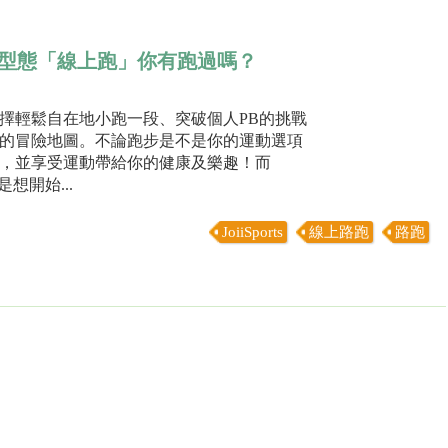
型態「線上跑」你有跑過嗎？
擇輕鬆自在地小跑一段、突破個人PB的挑戰
的冒險地圖。不論跑步是不是你的運動選項
，並享受運動帶給你的健康及樂趣！而
想開始...
JoiiSports
線上路跑
路跑