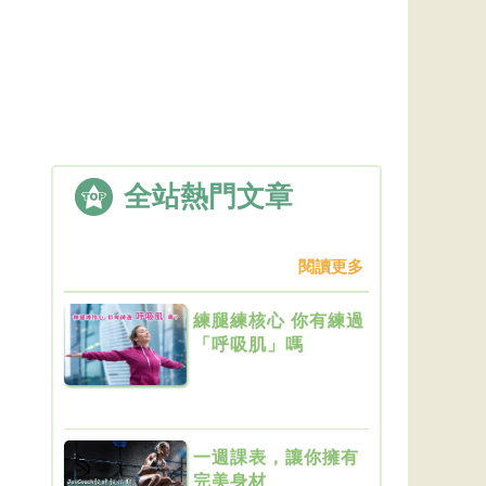
全站熱門文章
閱讀更多
練腿練核心 你有練過
「呼吸肌」嗎
一週課表，讓你擁有
完美身材