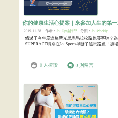
你的健康生活心提案｜來參加人生的第一
2019-11-28 作者：
JoiiUp編輯部
分類：
JoiiWeekly
錯過了今年度追逐新光黑馬馬拉松路跑賽事嗎？為
SUPERACE特別在JoiiSports舉辦了黑馬路跑「加
0
人按讚
0
則留言