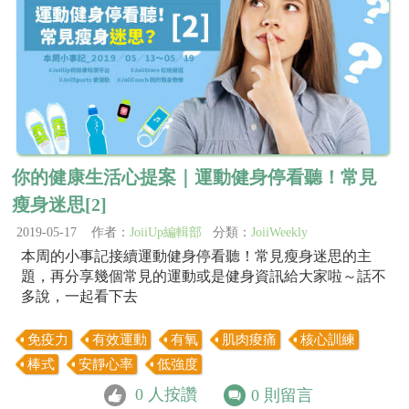
你的健康生活心提案｜運動健身停看聽！常見
瘦身迷思[2]
2019-05-17 作者：
JoiiUp編輯部
分類：
JoiiWeekly
本周的小事記接續運動健身停看聽！常見瘦身迷思的主
題，再分享幾個常見的運動或是健身資訊給大家啦～話不
多說，一起看下去
免疫力
有效運動
有氧
肌肉痠痛
核心訓練
棒式
安靜心率
低強度
0
人按讚
0
則留言