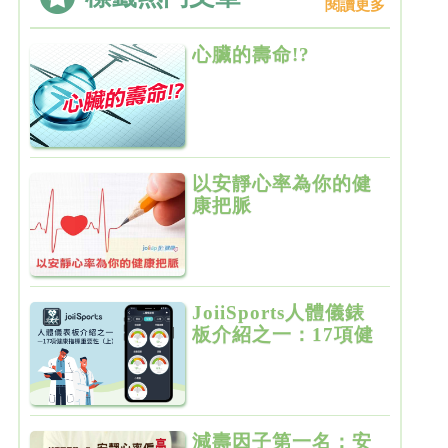
閱讀更多
心臟的壽命!?
以安靜心率為你的健
康把脈
JoiiSports人體儀錶
板介紹之一：17項健
康指標重要性（上）
減壽因子第一名：安