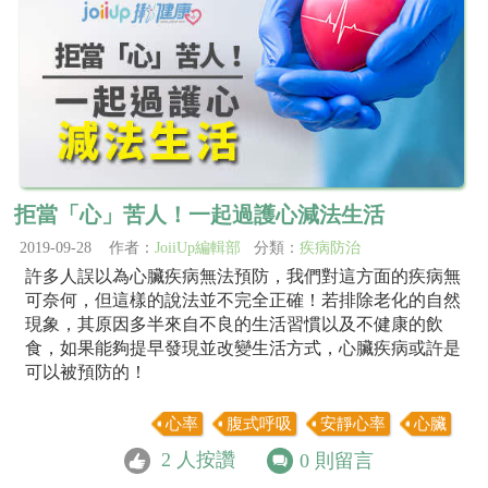
拒當「心」苦人！一起過護心減法生活
2019-09-28 作者：
JoiiUp編輯部
分類：
疾病防治
許多人誤以為心臟疾病無法預防，我們對這方面的疾病無
可奈何，但這樣的說法並不完全正確！若排除老化的自然
現象，其原因多半來自不良的生活習慣以及不健康的飲
食，如果能夠提早發現並改變生活方式，心臟疾病或許是
可以被預防的！
心率
腹式呼吸
安靜心率
心臟
2
人按讚
0
則留言