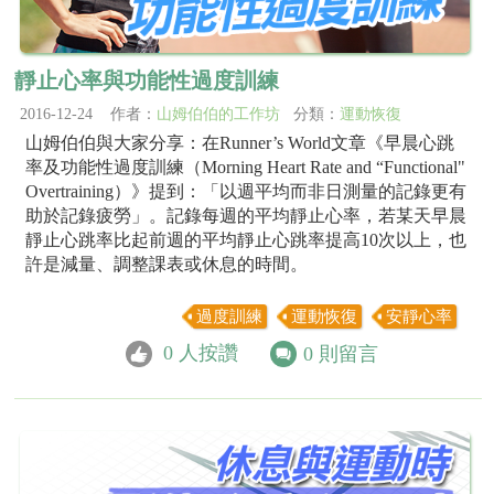
靜止心率與功能性過度訓練
2016-12-24 作者：
山姆伯伯的工作坊
分類：
運動恢復
山姆伯伯與大家分享：在Runner’s World文章《早晨心跳
率及功能性過度訓練（Morning Heart Rate and “Functional"
Overtraining）》提到：「以週平均而非日測量的記錄更有
助於記錄疲勞」。記錄每週的平均靜止心率，若某天早晨
靜止心跳率比起前週的平均靜止心跳率提高10次以上，也
許是減量、調整課表或休息的時間。
過度訓練
運動恢復
安靜心率
0
人按讚
0
則留言