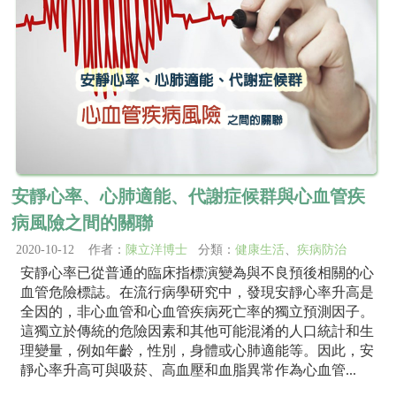
安靜心率、心肺適能、代謝症候群與心血管疾
病風險之間的關聯
2020-10-12 作者：
陳立洋博士
分類：
健康生活
、
疾病防治
安靜心率已從普通的臨床指標演變為與不良預後相關的心
血管危險標誌。在流行病學研究中，發現安靜心率升高是
全因的，非心血管和心血管疾病死亡率的獨立預測因子。
這獨立於傳統的危險因素和其他可能混淆的人口統計和生
理變量，例如年齡，性別，身體或心肺適能等。因此，安
靜心率升高可與吸菸、高血壓和血脂異常作為心血管...