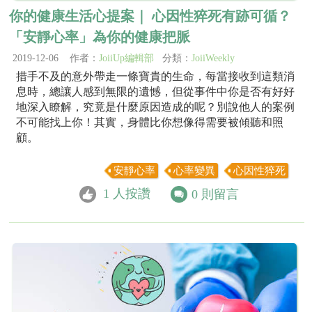
你的健康生活心提案｜ 心因性猝死有跡可循？
「安靜心率」為你的健康把脈
2019-12-06 作者：
JoiiUp編輯部
分類：
JoiiWeekly
措手不及的意外帶走一條寶貴的生命，每當接收到這類消
息時，總讓人感到無限的遺憾，但從事件中你是否有好好
地深入瞭解，究竟是什麼原因造成的呢？別說他人的案例
不可能找上你！其實，身體比你想像得需要被傾聽和照
顧。
安靜心率
心率變異
心因性猝死
1
人按讚
0
則留言