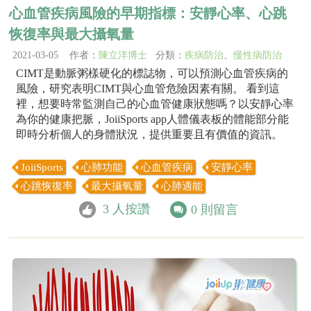
心血管疾病風險的早期指標：安靜心率、心跳
恢復率與最大攝氧量
2021-03-05 作者：
陳立洋博士
分類：
疾病防治
、
慢性病防治
CIMT是動脈粥樣硬化的標誌物，可以預測心血管疾病的
風險，研究表明CIMT與心血管危險因素有關。 看到這
裡，想要時常監測自己的心血管健康狀態嗎？以安靜心率
為你的健康把脈，JoiiSports app人體儀表板的體能部分能
即時分析個人的身體狀況，提供重要且有價值的資訊。
JoiiSports
心肺功能
心血管疾病
安靜心率
心跳恢復率
最大攝氧量
心肺適能
3
人按讚
0
則留言