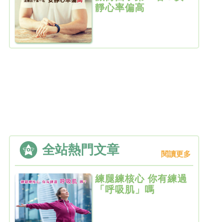
靜心率偏高
全站熱門文章
閱讀更多
練腿練核心 你有練過
「呼吸肌」嗎