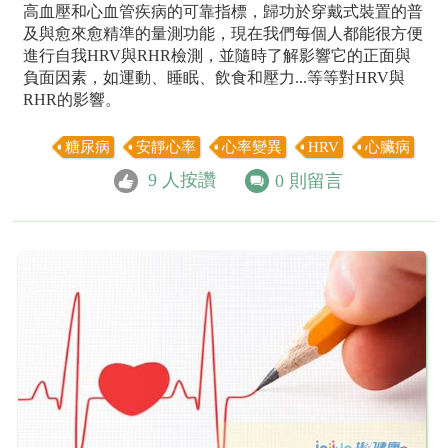
高血壓和心血管疾病的可靠指標，歸功於穿戴式裝置的普
及與愈來愈精準的量測功能，現在我們每個人都能很方便
進行自我HRV與RHR檢測，並隨時了解影響它的正面與
負面因素，如運動、睡眠、飲食和壓力...等等對HRV與
RHR的影響。
糖尿病
安靜心率
心率變異
HRV
心臟病
9
人按讚
0
則留言