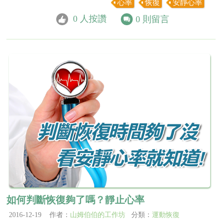
心率
恢復
安靜心率
0
人按讚
0
則留言
如何判斷恢復夠了嗎？靜止心率
2016-12-19 作者：
山姆伯伯的工作坊
分類：
運動恢復