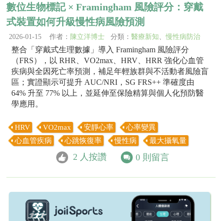
數位生物標記 × Framingham 風險評分：穿戴
式裝置如何升級慢性病風險預測
2026-01-15 作者：
陳立洋博士
分類：
醫療新知
、
慢性病防治
整合「穿戴式生理數據」導入 Framingham 風險評分
（FRS），以 RHR、VO2max、HRV、HRR 強化心血管
疾病與全因死亡率預測，補足年輕族群與不活動者風險盲
區；實證顯示可提升 AUC/NRI，SG FRS++ 準確度由
64% 升至 77% 以上，並延伸至保險精算與個人化預防醫
學應用。
HRV
VO2max
安靜心率
心率變異
心血管疾病
心跳恢復率
慢性病
最大攝氧量
2
人按讚
0
則留言