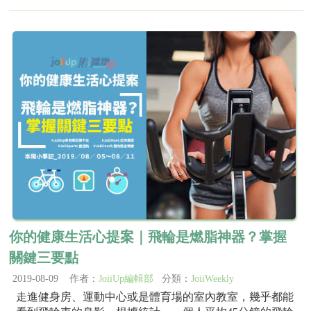
你的健康生活心提案｜飛輪是燃脂神器？掌握
關鍵三要點
2019-08-09 作者：
JoiiUp編輯部
分類：
JoiiWeekly
走進健身房、運動中心或是體育場的室內教室，幾乎都能