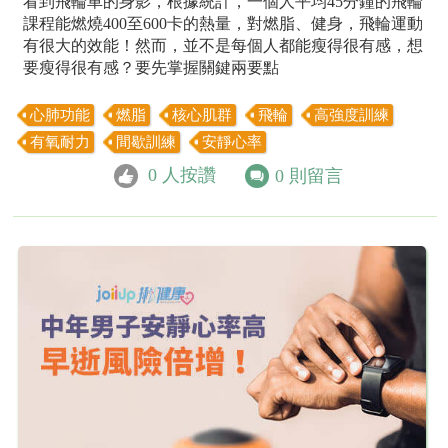
看到飛輪車的身影，根據統計，一個人平均45分鐘的飛輪
課程能燃燒400至600卡的熱量，對燃脂、健身，飛輪運動
有很大的效能！然而，並不是每個人都能瘦得很有感，想
要瘦得很有感？要先掌握關鍵兩要點
心肺功能
燃脂
核心肌群
飛輪
高強度訓練
有氧耐力
間歇訓練
安靜心率
0
人按讚
0
則留言