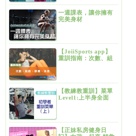
一週課表，讓你擁有
完美身材
【JoiiSports app】
重訓指南：次數、組
數、節奏、休息
【教練教重訓】菜單
Level1:上半身全面
增肌雕塑
【正妹私房健身日