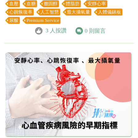
血壓
血糖
膽固醇
體脂肪
安靜心率
心跳恢復率
人工智慧
最大攝氧量
人體儀錶板
尿酸
Premium Service
3
人按讚
0
則留言