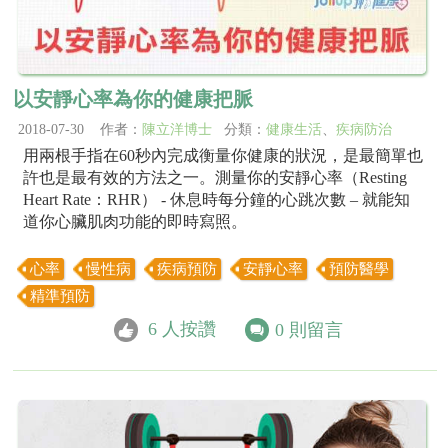
以安靜心率為你的健康把脈
2018-07-30 作者：
陳立洋博士
分類：
健康生活
、
疾病防治
用兩根手指在60秒內完成衡量你健康的狀況，是最簡單也
許也是最有效的方法之一。測量你的安靜心率（Resting
Heart Rate：RHR） - 休息時每分鐘的心跳次數 – 就能知
道你心臟肌肉功能的即時寫照。
心率
慢性病
疾病預防
安靜心率
預防醫學
精準預防
6
人按讚
0
則留言