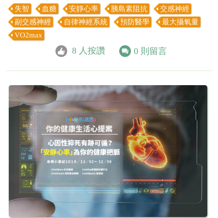
失智
血糖
安靜心率
胰島素阻抗
交感神經
副交感神經
自律神經系統
預防醫學
最大攝氧量
VO2max
8
人按讚
0
則留言