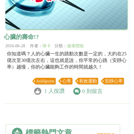
心臟的壽命!?
2016-06-28 作者：
咪卡
分類：
健康體能
你知道嗎？人的心臟一生的跳動次數是一定的，大約在25
億次至30億次左右，這也就是說，你平常的心跳（安靜心
率）越慢，你的心臟能夠工作的時間就越久！
JoiiSports
心率
有效運動
安靜心率
1
人按讚
0
則留言
標籤熱門文章