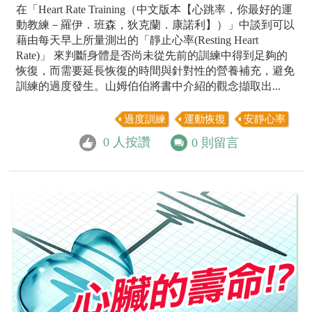
在「Heart Rate Training（中文版本【心跳率，你最好的運
動教練－羅伊．班森，狄克蘭．康諾利】）」中談到可以
藉由每天早上所量測出的「靜止心率(Resting Heart
Rate)」 來判斷身體是否尚未從先前的訓練中得到足夠的
恢復，而需要延長恢復的時間與針對性的營養補充，避免
訓練的過度發生。山姆伯伯將書中介紹的觀念擷取出...
過度訓練
運動恢復
安靜心率
0
人按讚
0
則留言