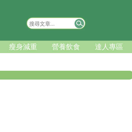
瘦身減重
營養飲食
達人專區