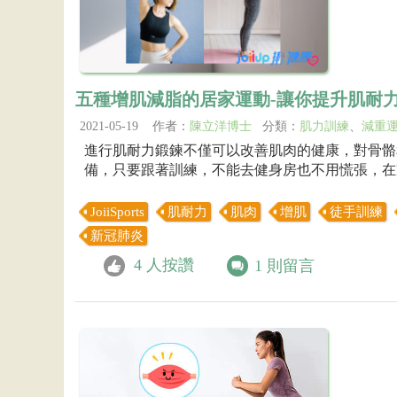
五種增肌減脂的居家運動-讓你提升肌耐
2021-05-19 作者：
陳立洋博士
分類：
肌力訓練
、
減重
進行肌耐力鍛鍊不僅可以改善肌肉的健康，對骨骼
備，只要跟著訓練，不能去健身房也不用慌張，在
JoiiSports
肌耐力
肌肉
增肌
徒手訓練
新冠肺炎
4
人按讚
1
則留言