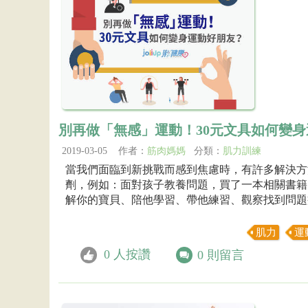
別再做「無感」運動！30元文具如何變
2019-03-05 作者：
筋肉媽媽
分類：
肌力訓練
當我們面臨到新挑戰而感到焦慮時，有許多解決方
劑，例如：面對孩子教養問題，買了一本相關書籍
解你的寶貝、陪他學習、帶他練習、觀察找到問題
肌力
運
0
人按讚
0
則留言