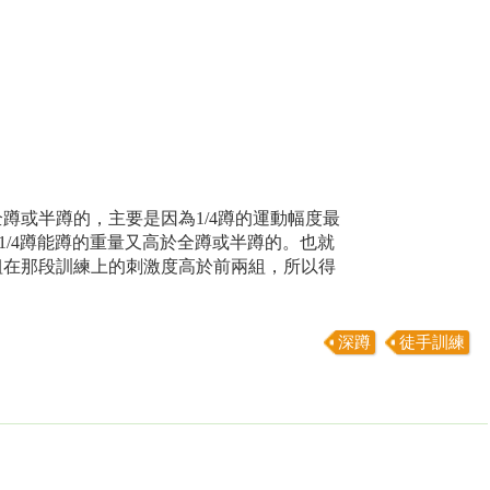
！
全蹲或半蹲的，主要是因為1/4蹲的運動幅度最
1/4蹲能蹲的重量又高於全蹲或半蹲的。也就
三組在那段訓練上的刺激度高於前兩組，所以得
深蹲
徒手訓練