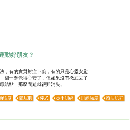
身運動好朋友？
法，有的實質對症下藥，有的只是心靈安慰
，翻一翻覺得心安了，但如果沒有徹底去了
癥結點，那麼問題就很難消失。
動強度
髖屈肌
棒式
徒手訓練
訓練強度
髖屈肌群