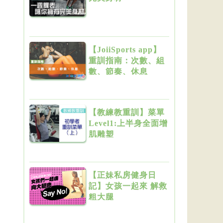
【JoiiSports app】
重訓指南：次數、組
數、節奏、休息
【教練教重訓】菜單
Level1:上半身全面增
肌雕塑
【正妹私房健身日
記】女孩一起來 解救
粗大腿