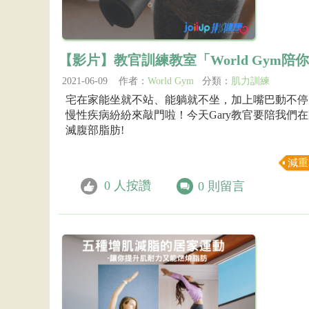
【影片】教官訓練教室「World Gym陪
2021-06-09 作者：
World Gym
分類：
肌力訓練
宅在家能坐就不站、能躺就不坐，加上嘴巴動不停
慢性疾病紛紛來敲門啦！今天Gary教官要陪我們
滅腹部脂肪!
減重
0
人按讚
0
則留言