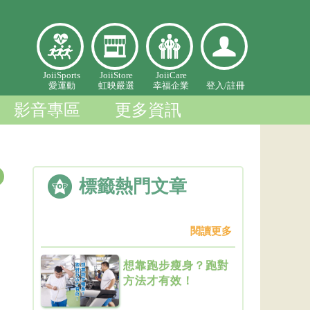
愛
虹映嚴
幸福企
登入個
JoiiSports
JoiiStore
JoiiCare
愛運動
虹映嚴選
幸福企業
登入/
註冊
運
選
業
人中心
動
影音專區
更多資訊
標籤熱門文章
閱讀更多
想靠跑步瘦身？跑對
方法才有效！