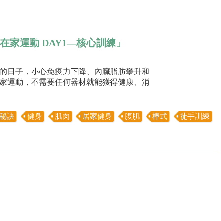
你在家運動 DAY1—核心訓練」
的日子，小心免疫力下降、內臟脂肪攀升和
在家運動，不需要任何器材就能獲得健康、消
秘訣
健身
肌肉
居家健身
腹肌
棒式
徒手訓練