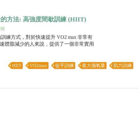
量的方法: 高強度間歇訓練 (HIIT)
體能
練方式，對於快速提升 VO2 max 非常有
速體脂減少的人來說，提供了一個非常實用
HIIT
VO2max
徒手訓練
最大攝氧量
肌力訓練