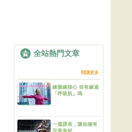
全站熱門文章
閱讀更多
練腿練核心 你有練過
「呼吸肌」嗎
一週課表，讓你擁有
完美身材