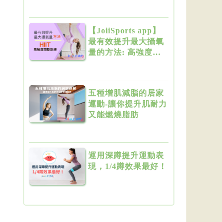
【JoiiSports app】
最有效提升最大攝氧
量的方法: 高強度間
歇訓練 (HIIT)
五種增肌減脂的居家
運動-讓你提升肌耐力
又能燃燒脂肪
運用深蹲提升運動表
現，1/4蹲效果最好！