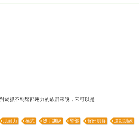
對於抓不到臀部用力的族群來說，它可以是
肌耐力
橋式
徒手訓練
臀部
臀部肌群
運動訓練