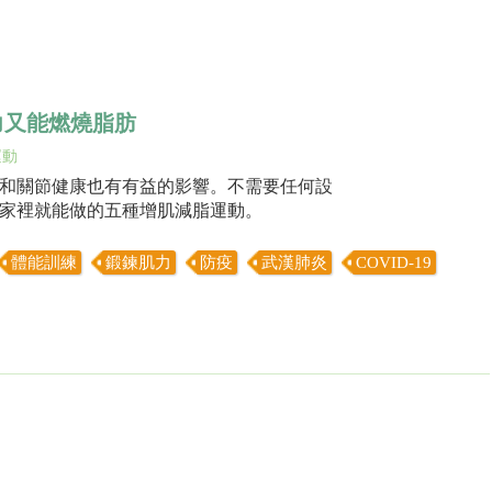
力又能燃燒脂肪
運動
和關節健康也有有益的影響。不需要任何設
家裡就能做的五種增肌減脂運動。
體能訓練
鍛鍊肌力
防疫
武漢肺炎
COVID-19