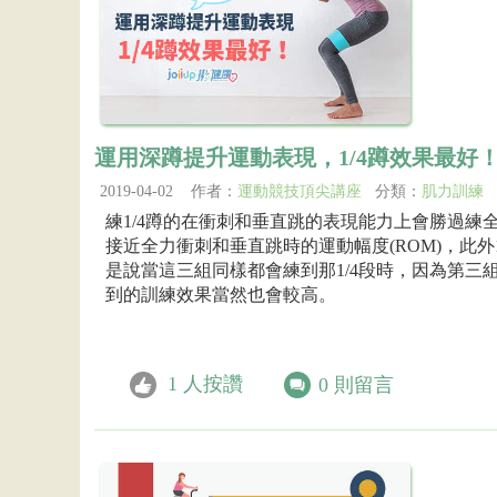
運用深蹲提升運動表現，1/4蹲效果最好
2019-04-02 作者：
運動競技頂尖講座
分類：
肌力訓練
練1/4蹲的在衝刺和垂直跳的表現能力上會勝過練
接近全力衝刺和垂直跳時的運動幅度(ROM)，此外
是說當這三組同樣都會練到那1/4段時，因為第
到的訓練效果當然也會較高。
1
人按讚
0
則留言