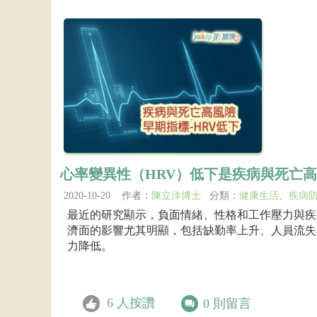
心率變異性（HRV）低下是疾病與死亡
2020-10-20 作者：
陳立洋博士
分類：
健康生活
、
疾病
最近的研究顯示，負面情緒、性格和工作壓力與疾
濟面的影響尤其明顯，包括缺勤率上升、人員流失
力降低。
6
人按讚
0
則留言