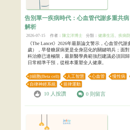
告別單一疾病時代：心血管代謝多重共病（M
解析
2026-07-15 作者：
陳立洋博士
分類：
健康生活
、
疾病
《The Lancet》2026年最新論文警示，心血
歲），早發糖尿病更是全身惡化的關鍵哨兵；面對
科治療已達極限，最新醫學典範強烈建議必須回歸「
日常精準干預，從根本重塑全人健康。
β細胞(Beta cell)
人工智慧
心血管
慢性病
自律神經系統
規律運動
10
人按讚
0
則留言