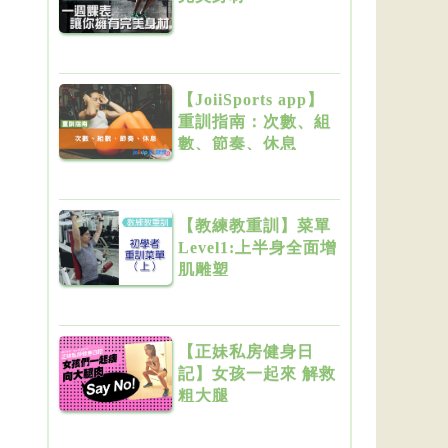
【JoiiSports app】
重訓指南：次數、組
數、節奏、休息
【教練教重訓】菜單
Level1:上半身全面增
肌雕塑
【正妹私房健身日
記】女孩一起來 解救
粗大腿