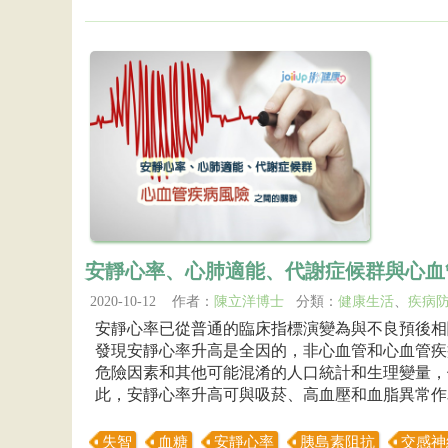
安靜心率、心肺適能、代謝症候群與心血
2020-10-12 作者：
陳立洋博士
分類：
健康生活
、
疾病
安靜心率已從普通的臨床指標演變為與不良預後相
發現安靜心率升高是全因的，非心血管和心血管疾
危險因素和其他可能混淆的人口統計和生理變量，
此，安靜心率升高可與吸菸、高血壓和血脂異常作為
失智
血糖
安靜心率
胰島素阻抗
交感神