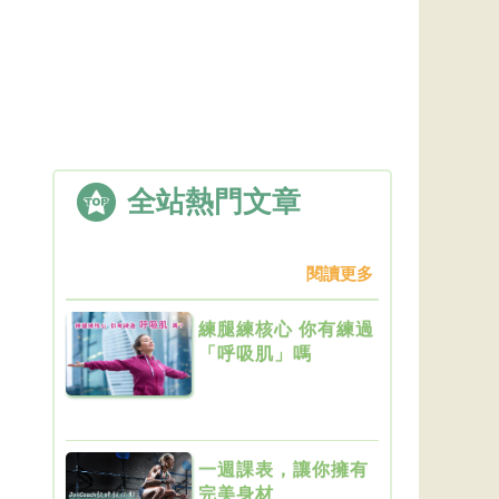
全站熱門文章
閱讀更多
練腿練核心 你有練過
「呼吸肌」嗎
一週課表，讓你擁有
完美身材