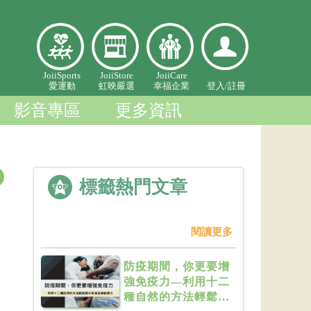
愛
虹映嚴
幸福企
登入個
JoiiSports
JoiiStore
JoiiCare
愛運動
虹映嚴選
幸福企業
登入/
註冊
運
選
業
人中心
動
影音專區
更多資訊
標籤熱門文章
閱讀更多
防疫期間，你更要增
強免疫力—利用十二
種自然的方法輕鬆提