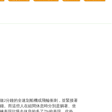
做2分鐘的全速划船機或飛輪衝刺，並緊接著
2分鐘。而這些人在組間休息時分別是躺著、坐
練表現比慢走休息的多了7%的表現。此外，