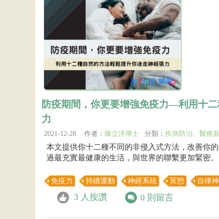
防疫期間，你更要增強免疫力—利用十二
力
2021-12-28 作者：
陳立洋博士
分類：
疾病防治
、
醫療
本文提供你十二種不同的非侵入式方法，改善你的
過最充實最健康的生活，與世界的聯繫更加緊密。
免疫力
持續運動
神經系統
冥想
自律神
3
人按讚
0
則留言