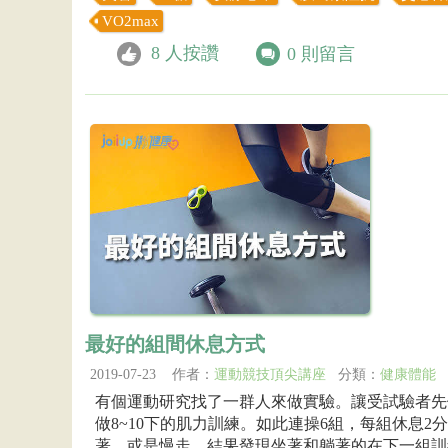
VO2max
8
人按讚
0
則留言
最好的組間休息方式
2019-07-23 作者：
運動競技頂尖講座
分類：
健康體能
有個運動研究找了一群人來做實驗。讓受試驗者先
做8~10下的肌力訓練。如此連操6組，每組休息
著、或是慢走。結果發現坐著和躺著的在下一組訓