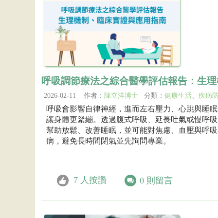
呼吸調節療法之綜合醫學評估報告：生理
2026-02-11 作者：
陳立洋博士
分類：
健康生活
、
疾病
呼吸會影響自律神經，進而左右壓力、心跳與睡眠
讓身體更緊繃。透過腹式呼吸、延長吐氣或慢呼吸（
幫助放鬆、改善睡眠，並可能對焦慮、血壓與呼吸
病，避免長時間閉氣並先詢問專業。
7
人按讚
0
則留言