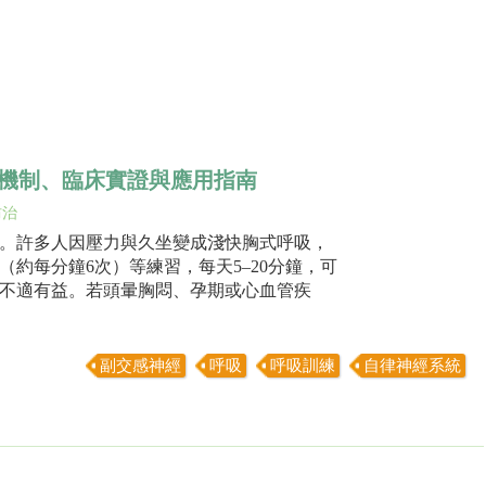
機制、臨床實證與應用指南
防治
。許多人因壓力與久坐變成淺快胸式呼吸，
約每分鐘6次）等練習，每天5–20分鐘，可
不適有益。若頭暈胸悶、孕期或心血管疾
副交感神經
呼吸
呼吸訓練
自律神經系統