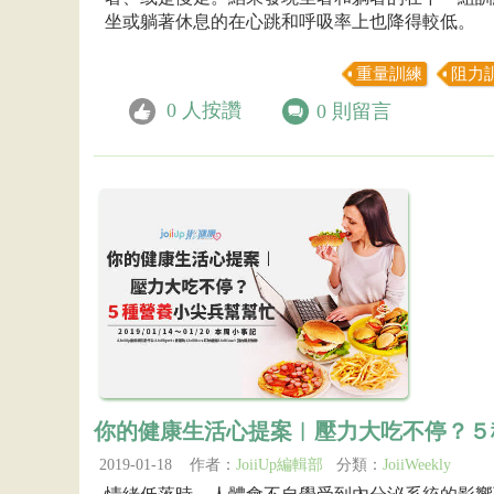
坐或躺著休息的在心跳和呼吸率上也降得較低。
重量訓練
阻力
0
人按讚
0
則留言
你的健康生活心提案︱壓力大吃不停？５
2019-01-18 作者：
JoiiUp編輯部
分類：
JoiiWeekly