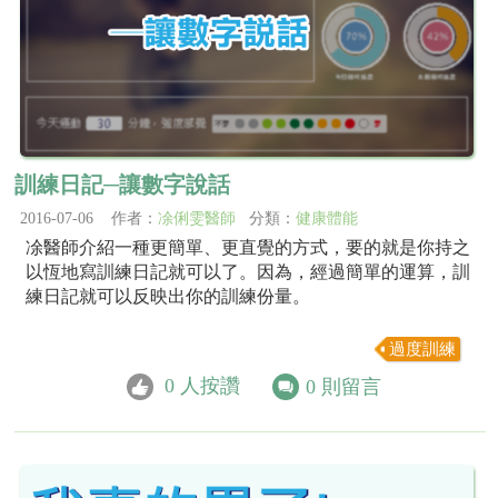
訓練日記─讓數字說話
2016-07-06 作者：
凃俐雯醫師
分類：
健康體能
凃醫師介紹一種更簡單、更直覺的方式，要的就是你持之
以恆地寫訓練日記就可以了。因為，經過簡單的運算，訓
練日記就可以反映出你的訓練份量。
過度訓練
0
人按讚
0
則留言