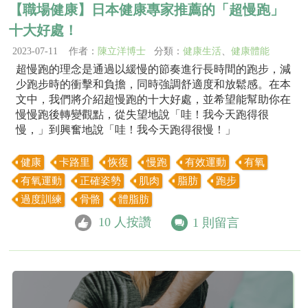
【職場健康】日本健康專家推薦的「超慢跑」
十大好處！
2023-07-11 作者：
陳立洋博士
分類：
健康生活
、
健康體能
超慢跑的理念是通過以緩慢的節奏進行長時間的跑步，減
少跑步時的衝擊和負擔，同時強調舒適度和放鬆感。在本
文中，我們將介紹超慢跑的十大好處，並希望能幫助你在
慢慢跑後轉變觀點，從失望地說「哇！我今天跑得很
慢，」到興奮地說「哇！我今天跑得很慢！」
健康
卡路里
恢復
慢跑
有效運動
有氧
有氧運動
正確姿勢
肌肉
脂肪
跑步
過度訓練
骨骼
體脂肪
10
人按讚
1
則留言