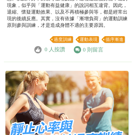
現象，似乎與「運動有益健康」的說詞相互違背。因此，
退縮、懷疑運動效果、以及不再積極參與等，都是經常出
現的後續反應。其實，沒有依據「漸增負荷」的運動訓練
原則參與訓練，才是造成身體不適的主要原因。
過度訓練
運動表現
循序漸進
0
人按讚
0
則留言