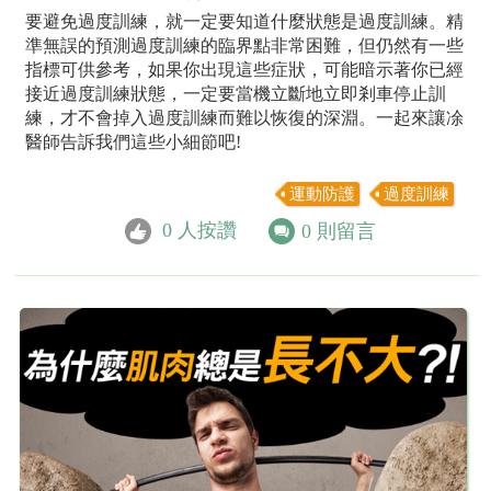
要避免過度訓練，就一定要知道什麼狀態是過度訓練。精
準無誤的預測過度訓練的臨界點非常困難，但仍然有一些
指標可供參考，如果你出現這些症狀，可能暗示著你已經
接近過度訓練狀態，一定要當機立斷地立即剎車停止訓
練，才不會掉入過度訓練而難以恢復的深淵。一起來讓凃
醫師告訴我們這些小細節吧!
運動防護
過度訓練
0
人按讚
0
則留言