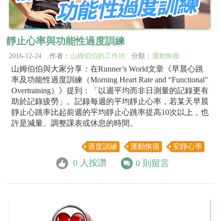
靜止心率與功能性過度訓練
2016-12-24 作者：
山姆伯伯的工作坊
分類：
運動恢復
山姆伯伯與大家分享：在Runner’s World文章《早晨心跳
率及功能性過度訓練（Morning Heart Rate and “Functional"
Overtraining）》提到：「以週平均而非日測量的記錄更有
助於記錄疲勞」。記錄每週的平均靜止心率，若某天早晨
靜止心跳率比起前週的平均靜止心跳率提高10次以上，也
許是減量、調整課表或休息的時間。
過度訓練
運動恢復
安靜心率
0
人按讚
0
則留言