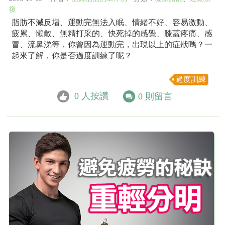
復
脂肪不減反增、運動完無法入眠、情緒不好、容易激動、
疲累、懒散、無精打采的、快死掉的感覺、膝蓋疼痛、感
冒、流鼻涕等，你曾因為運動完，出現以上的症狀嗎？一
起來了解，你是否過度訓練了呢？
過度訓練
0
人按讚
0
則留言