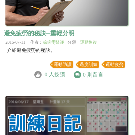
避免疲勞的秘訣─重輕分明
2016-07-11 作者：
凃俐雯醫師
分類：
運動恢復
介紹避免疲勞的秘訣。
運動防護
過度訓練
運動疲勞
0
人按讚
0
則留言