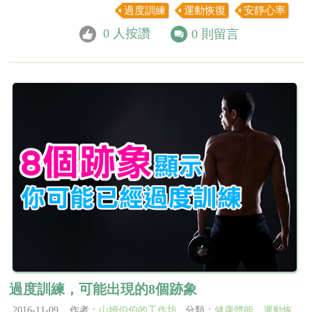
過度訓練
運動恢復
安靜心率
0
人按讚
0
則留言
過度訓練，可能出現的8個跡象
2016-11-09 作者：
山姆伯伯的工作坊
分類：
健康體能
、
運動恢