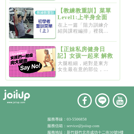
【教練教重訓】菜單
Level1:上半身全面
增肌雕塑
在上一篇「阻力訓練介
紹與課程編排」裡我們
介紹了重...
【正妹私房健身日
記】女孩一起來 解救
粗大腿
大腿粗細，絕對是東方
女生最在意的部位，彷
彿大腿細...
服務專線：
03-5506858
服務信箱：
service@joiiup.com
服務地址：
新竹縣竹北市成功十二街30號9樓