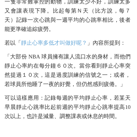
一隻非常難掌控的動物，訓練太少不好，訓練太多
又會讓表現下降。比起每第Ｎ天（比方說，每７
天）記錄一次心跳與一週平均的心跳率相比，後者
能更準確追綜疲勞。
若以「
靜止心率多低才叫做好呢？
」內容所提到：
「大部份 NBA 球員擁有讓人流口水的身材，而他們
靜止心率約在每分鐘６０次。當你看到靜止心率突
然提過１０次，這是過度訓練的信號之一；或者，
若球員所他睡了一夜的好覺，但仍然感到疲倦。」
可以這樣應用：記錄每週的平均靜止心率，若某天
早晨靜止心跳率比起前週的平均靜止心跳率提高10
次以上，也許是減量、調整課表或休息的時間。