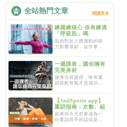
全站熱門文章
閱讀更多
練腿練核心 你有練過
「呼吸肌」嗎
肌肉對於人體運動的能
力影響甚鉅，這件事一
點都不新...
一週課表，讓你擁有
完美身材
健身沒有捷徑，唯有重
訓搭配有氧才是成功的
不二法門...
【JoiiSports app】
重訓指南：次數、組
數、節奏、休息
如果你今天想要成為一
位重訓高手的話或是想
要突破瓶...