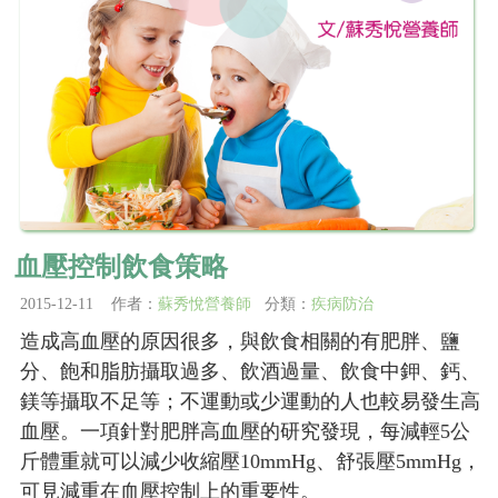
血壓控制飲食策略
2015-12-11 作者：
蘇秀悅營養師
分類：
疾病防治
造成高血壓的原因很多，與飲食相關的有肥胖、鹽
分、飽和脂肪攝取過多、飲酒過量、飲食中鉀、鈣、
鎂等攝取不足等；不運動或少運動的人也較易發生高
血壓。一項針對肥胖高血壓的研究發現，每減輕5公
斤體重就可以減少收縮壓10mmHg、舒張壓5mmHg，
可見減重在血壓控制上的重要性。