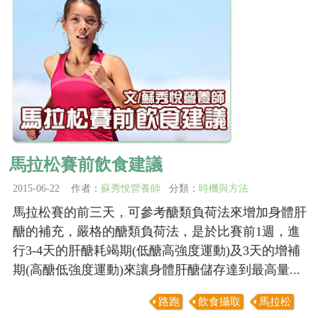
馬拉松賽前飲食建議
2015-06-22 作者：
蘇秀悅營養師
分類：
時機與方法
馬拉松賽的前三天，可參考醣類負荷法來增加身體肝
醣的補充，嚴格的醣類負荷法，是於比賽前1週，進
行3-4天的肝醣耗竭期(低醣高強度運動)及3天的增補
期(高醣低強度運動)來讓身體肝醣儲存達到最高量...
路跑
飲食攝取
馬拉松