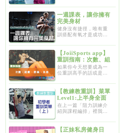
點都不新...
一週課表，讓你擁有
完美身材
健身沒有捷徑，唯有重
訓搭配有氧才是成功的
不二法門...
【JoiiSports app】
重訓指南：次數、組
數、節奏、休息
如果你今天想要成為一
位重訓高手的話或是想
要突破瓶...
【教練教重訓】菜單
Level1:上半身全面
增肌雕塑
在上一篇「阻力訓練介
紹與課程編排」裡我們
介紹了重...
【正妹私房健身日