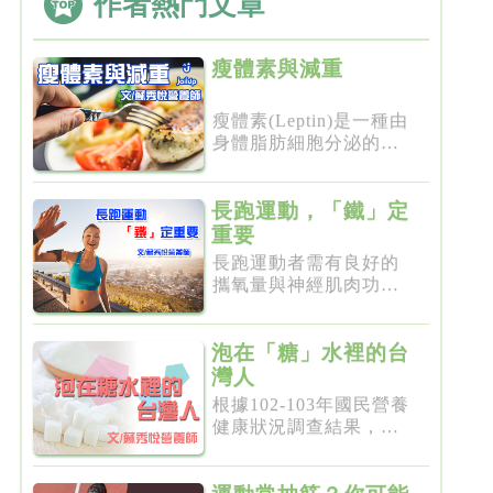
作者熱門文章
瘦體素與減重
瘦體素(Leptin)是一種由
身體脂肪細胞分泌的荷
爾蒙，...
長跑運動，「鐵」定
重要
長跑運動者需有良好的
攜氧量與神經肌肉功
能。鐵不足...
泡在「糖」水裡的台
灣人
根據102-103年國民營養
健康狀況調查結果，台
灣成年人...