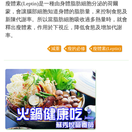
瘦體素(Leptin)是一種由身體脂肪細胞分泌的荷爾
蒙，會讓腦部細胞知道身體的脂肪量，來控制食慾及
新陳代謝率。所以當脂肪細胞吸收過多熱量時，就會
釋出瘦體素，作用於下視丘，降低食慾及增加代謝
率。
減重
瘦的必修
瘦體素(Leptin)