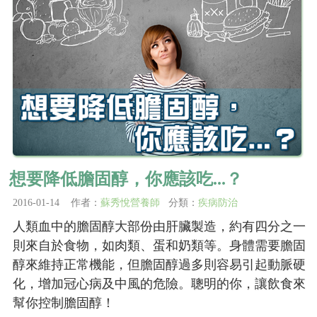
想要降低膽固醇，你應該吃...？
2016-01-14 作者：
蘇秀悅營養師
分類：
疾病防治
人類血中的膽固醇大部份由肝臟製造，約有四分之一
則來自於食物，如肉類、蛋和奶類等。身體需要膽固
醇來維持正常機能，但膽固醇過多則容易引起動脈硬
化，增加冠心病及中風的危險。聰明的你，讓飲食來
幫你控制膽固醇！