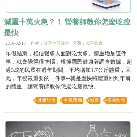
減重十萬火急？！ 營養師教你怎麼吃瘦
最快
2016-02-15 作者：
蘇秀悅營養師
分類：
減重飲食
年假結束，相信很多人面對吃太多、體重增加這件
事，就會覺得很懊惱；根據國民健康署調查數據，超
過3成的民眾在過年期間，平均增加1.7公斤體重，因
此，年後最重要的一件事─就是盡快將體重回到年前
的體重，讓營養師教你怎麼吃瘦最快。
健康飲食
有氧運動
減重
瘦的飲食