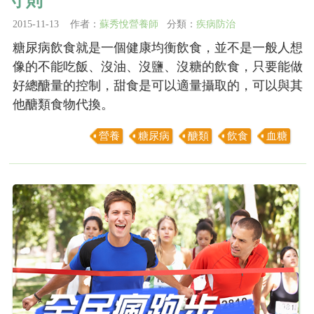
守則
2015-11-13 作者：
蘇秀悅營養師
分類：
疾病防治
糖尿病飲食就是一個健康均衡飲食，並不是一般人想
像的不能吃飯、沒油、沒鹽、沒糖的飲食，只要能做
好總醣量的控制，甜食是可以適量攝取的，可以與其
他醣類食物代換。
營養
糖尿病
醣類
飲食
血糖