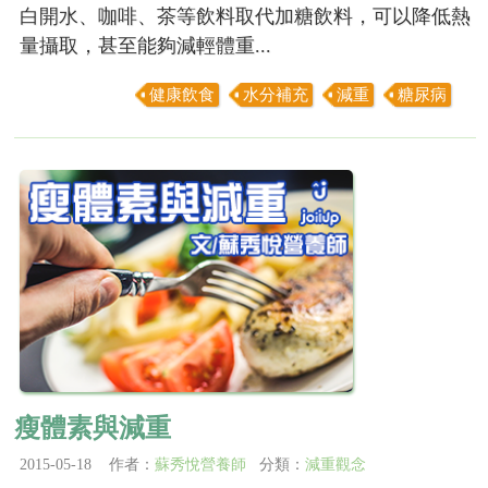
白開水、咖啡、茶等飲料取代加糖飲料，可以降低熱
量攝取，甚至能夠減輕體重...
健康飲食
水分補充
減重
糖尿病
瘦體素與減重
2015-05-18 作者：
蘇秀悅營養師
分類：
減重觀念