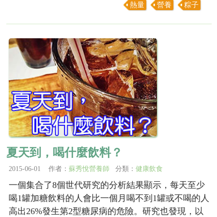
熱量
營養
粽子
夏天到，喝什麼飲料？
2015-06-01 作者：
蘇秀悅營養師
分類：
健康飲食
一個集合了8個世代研究的分析結果顯示，每天至少
喝1罐加糖飲料的人會比一個月喝不到1罐或不喝的人
高出26%發生第2型糖尿病的危險。研究也發現，以