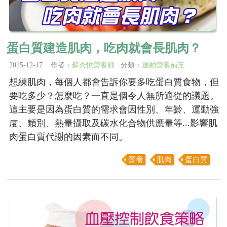
蛋白質建造肌肉，吃肉就會長肌肉？
2015-12-17 作者：
蘇秀悅營養師
分類：
運動營養補充
想練肌肉，每個人都會告訴你要多吃蛋白質食物，但
要吃多少？怎麼吃？一直是個令人無所適從的議題。
這主要是因為蛋白質的需求會因性別、年齡、運動強
度、類別、熱量攝取及碳水化合物供應量等...影響肌
肉蛋白質代謝的因素而不同。
營養
肌肉
蛋白質