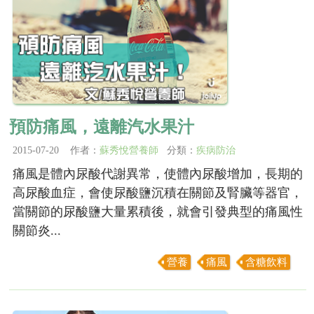
預防痛風，遠離汽水果汁
2015-07-20 作者：
蘇秀悅營養師
分類：
疾病防治
痛風是體內尿酸代謝異常，使體內尿酸增加，長期的
高尿酸血症，會使尿酸鹽沉積在關節及腎臟等器官，
當關節的尿酸鹽大量累積後，就會引發典型的痛風性
關節炎...
營養
痛風
含糖飲料