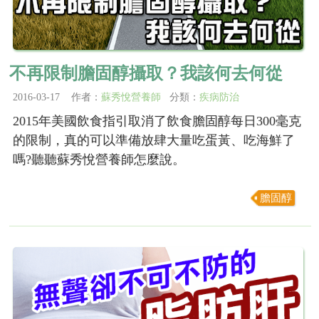
不再限制膽固醇攝取？我該何去何從
2016-03-17 作者：
蘇秀悅營養師
分類：
疾病防治
2015年美國飲食指引取消了飲食膽固醇每日300毫克
的限制，真的可以準備放肆大量吃蛋黃、吃海鮮了
嗎?聽聽蘇秀悅營養師怎麼說。
膽固醇