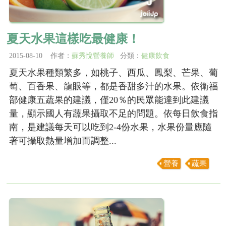
夏天水果這樣吃最健康！
2015-08-10 作者：
蘇秀悅營養師
分類：
健康飲食
夏天水果種類繁多，如桃子、西瓜、鳳梨、芒果、葡
萄、百香果、龍眼等，都是香甜多汁的水果。依衛福
部健康五蔬果的建議，僅20％的民眾能達到此建議
量，顯示國人有蔬果攝取不足的問題。依每日飲食指
南，是建議每天可以吃到2-4份水果，水果份量應隨
著可攝取熱量增加而調整...
營養
蔬果