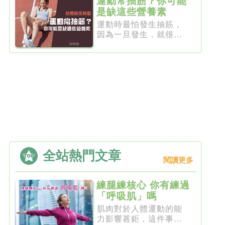
運動常抽筋？你可能
是缺這些營養素
運動時最怕發生抽筋，
因為一旦發生，就很難
在短時間...
全站熱門文章
閱讀更多
練腿練核心 你有練過
「呼吸肌」嗎
肌肉對於人體運動的能
力影響甚鉅，這件事一