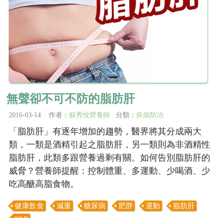
無聲卻不可不防的脂肪肝
2016-03-14 作者：
蘇秀悅營養師
分類：
疾病防治
「脂肪肝」有逐年增加的趨勢，醫界將其分成兩大
類，一類是酒精引起之脂肪肝，另一類則為非酒精性
脂肪肝，此類多跟營養過剩有關。如何告別脂肪肝的
威脅？營養師提醒：控制體重、多運動、少喝酒、少
吃高醣高脂食物。
健康飲食
減重
糖尿病
肥胖
運動
脂肪肝