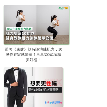
跟著《康健》隨時隨地練肌力，10
動作在家就能練！再享300多項精
美好禮！