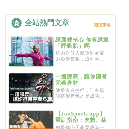
全站熱門文章
閱讀更多
練腿練核心 你有練過
「呼吸肌」嗎
肌肉對於人體運動的能
力影響甚鉅，這件事一
點都不新...
一週課表，讓你擁有
完美身材
健身沒有捷徑，唯有重
訓搭配有氧才是成功的
不二法門...
【JoiiSports app】
重訓指南：次數、組
數、節奏、休息
如果你今天想要成為一