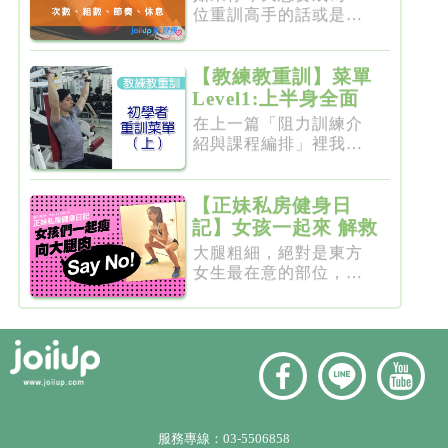
位重訓高手的話或是想
要突破瓶...
【教練教重訓】菜單
Level1:上半身全面
增肌雕塑
在上一篇「阻力訓練介
紹與課程編排」裡我們
介紹了重...
【正妹私房健身日
記】女孩一起來 解救
粗大腿
大腿粗細，絕對是東方
女生最在意的部位，彷
彿大腿細...
服務專線：
03-5506858