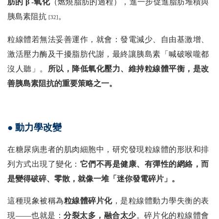
肪的 β -氧化
（燃燒脂肪的過程），進一步促進脂肪堆積與
胰島素阻抗
。
[32]
粒線體若無法妥善運作，就會：發電減少、自由基激增、
激活壓力酶及干擾脂肪代謝，最終讓胰島素「喊破喉嚨都
沒人聽」。
所以，降低氧化壓力、維持粒線體平衡，是改
善胰島素阻抗的重要策略之一。
● 動力學改變
在糖尿病患者的肌肉細胞中，研究發現粒線體的形狀和排
列方式出現了變化：
它們不再是健康、有彈性的網絡，而
是變得破碎、零散，就像一堆「迷你發電碎片」。
這種現象被稱為
粒線體碎片化
，是粒線體動力學失衡的表
現——也就是：
分裂太多，融合太少
。碎片化的粒線體會