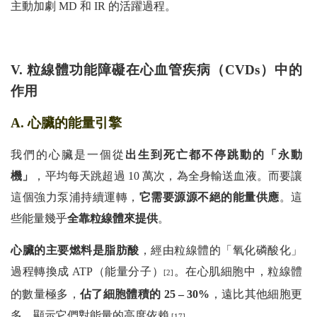
主動加劇 MD 和 IR 的活躍過程。
V. 粒線體功能障礙在心血管疾病（CVDs）中的
作用
A. 心臟的能量引擎
我們的心臟是一個從
出生到死亡都不停跳動的「永動
機」
，平均每天跳超過 10 萬次，為全身輸送血液。而要讓
這個強力泵浦持續運轉，
它需要源源不絕的能量供應
。這
些能量幾乎
全靠粒線體來提供
。
心臟的主要燃料是脂肪酸
，經由粒線體的「氧化磷酸化」
過程轉換成 ATP（能量分子）
。在心肌細胞中，粒線體
[2]
的數量極多，
佔了細胞體積的 25 – 30%
，遠比其他細胞更
多，顯示它們對能量的高度依賴
。
[17]