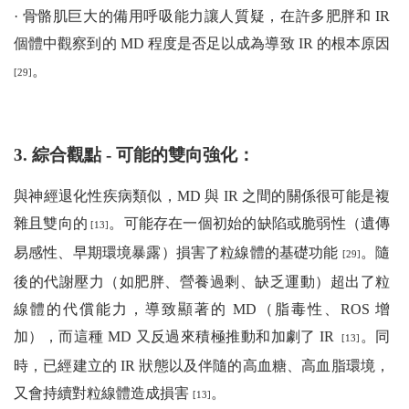
· 骨骼肌巨大的備用呼吸能力讓人質疑，在許多肥胖和 IR
個體中觀察到的 MD 程度是否足以成為導致 IR 的根本原因
。
[29]
3. 綜合觀點 - 可能的雙向強化：
與神經退化性疾病類似，MD 與 IR 之間的關係很可能是複
雜且雙向的
。可能存在一個初始的缺陷或脆弱性（遺傳
[13]
易感性、早期環境暴露）損害了粒線體的基礎功能
。隨
[29]
後的代謝壓力（如肥胖、營養過剩、缺乏運動）超出了粒
線體的代償能力，導致顯著的 MD（脂毒性、ROS 增
加），而這種 MD 又反過來積極推動和加劇了 IR
。同
[13]
時，已經建立的 IR 狀態以及伴隨的高血糖、高血脂環境，
又會持續對粒線體造成損害
。
[13]