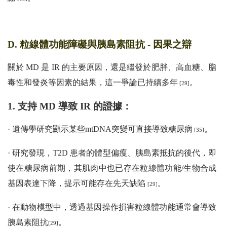
D. 粒線體功能障礙與胰島素阻抗 - 因果之辯
關於 MD 是 IR 的主要原因，還是繼發於肥胖、高血糖、脂
毒性和發炎等因素的結果，這一爭論已持續多年
。
[29]
1. 支持 MD 導致 IR 的證據：
· 遺傳學研究顯示某些mtDNA突變可直接導致糖尿病
。
[35]
· 研究發現，T2D 患者的體型偏瘦、胰島素抵抗的後代，即
使在糖尿病前期，其肌肉中也已存在粒線體功能/生物合成
基因表達下降，提示可能存在先天缺陷
。
[29]
· 在動物模型中，透過基因操作損害粒線體功能通常會導致
胰島素阻抗
。
[29]