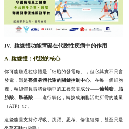
IV. 粒線體功能障礙在代謝性疾病中的作用
A. 粒線體：代謝的核心
你可能聽過粒線體是「細胞的發電廠」，但它其實不只會
發電，還是
整個身體代謝的關鍵控制中心
。在每一個細胞
裡，粒線體負責將食物中的主要營養成分——
葡萄糖、脂
肪酸、胺基酸
——進行氧化，轉換成細胞活動所需的能量
（ATP）
。
[12]
這些能量支持你呼吸、跳躍、思考、修復組織，甚至只是
坐著不動也需要！