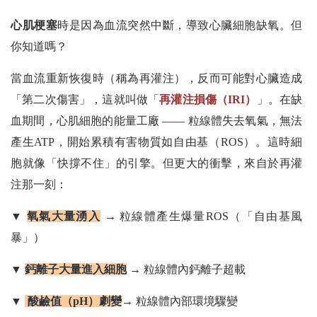
心肌梗塞
時是因為血流突然中斷，導致心臟細胞缺氧。但
你知道嗎？
當血流重新恢復時（稱為再灌注），反而可能對心臟造成
「第二次傷害」，這就叫做「
再灌注損傷（IRI）
」。在缺
血期間，心肌細胞的能量工廠 —— 粒線體失去氧氣，無法
產生ATP，開始累積有害物質如自由基（ROS）。這時細
胞就像「快撐不住」的引擎。但更大的衝擊，來自於再灌
注那一刻：
▼
氧氣大量湧入
→ 粒線體產生爆量ROS（「自由基風
暴」）
▼
鈣離子大量進入細胞
→ 粒線體內鈣離子超載
▼
酸鹼值（pH）劇變
→ 粒線體內部環境驟變