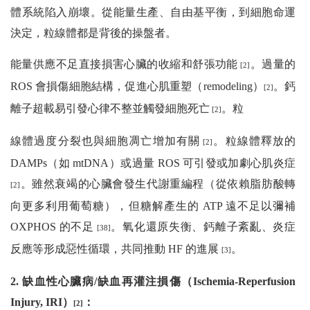
體系統陷入崩壞。從能量生產、自由基平衡，到細胞命運
決定，粒線體都是背後的操盤者。
能量供應不足直接損害心臟的收縮和舒張功能
。過量的
[2]
ROS 會損傷細胞結構，促進心肌重塑（remodeling）
。鈣
[2]
離子超載易引發心律不整並觸發細胞死亡
。粒
[2]
線體過度分裂也與細胞凋亡增加有關
。粒線體釋放的
[2]
DAMPs（如 mtDNA）或過量 ROS 可引發或加劇心肌炎症
。雖然衰竭的心臟會發生代謝重編程（從依賴脂肪酸轉
[2]
向更多利用葡萄糖），但糖解產生的 ATP 遠不足以彌補
OXPHOS 的不足
。氧化還原失衡、鈣離子紊亂、炎症
[38]
反應等形成惡性循環，共同推動 HF 的進展
。
[3]
2. 缺血性心臟病/缺血再灌注損傷（Ischemia-Reperfusion
Injury, IRI）
：
[2]