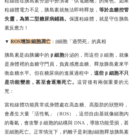
粒線體在胰島素分泌中扮演著「供電總機」的角色。如果
粒線體電力不足，胰島素就無法即時釋放，
等於血糖控管
失靈，為第二型糖尿病鋪路。
保護粒線體，就是守住胰島
素反應力！
▼
ROS增加/細胞凋亡
：β細胞「過勞死」的真相
胰島素是由胰臟中的
β 細胞
分泌的，而這些 β 細胞，就像
是身體裡的血糖守門員，負責感應血糖、釋放胰島素來平
衡血糖水平。但在糖尿病的進展過程中，
這些 β 細胞不只
是功能變差，甚至會逐漸死亡。
這背後有兩個重要的元
兇：
當粒線體功能異常或身體處在高血糖、高脂肪的狀態時，
會產生大量「活性氧」（ROS），這些自由基就像細胞內
的毒氣，會攻擊 β 細胞的結構與 DNA，導致功能受損，甚
至細胞死亡。正常情況下，鈣離子是刺激β細胞釋放胰島素