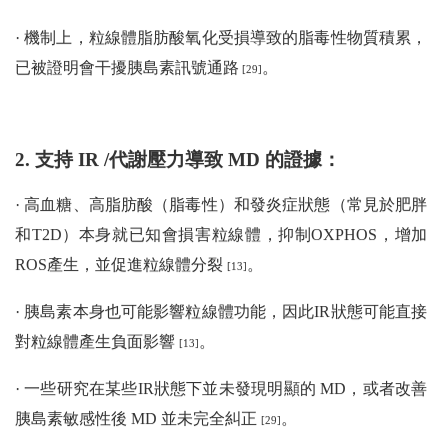
· 機制上，粒線體脂肪酸氧化受損導致的脂毒性物質積累，
已被證明會干擾胰島素訊號通路
。
[29]
2. 支持 IR /代謝壓力導致 MD 的證據：
· 高血糖、高脂肪酸（脂毒性）和發炎症狀態（常見於肥胖
和T2D）本身就已知會損害粒線體，抑制OXPHOS，增加
ROS產生，並促進粒線體分裂
。
[13]
· 胰島素本身也可能影響粒線體功能，因此IR狀態可能直接
對粒線體產生負面影響
。
[13]
· 一些研究在某些IR狀態下並未發現明顯的 MD，或者改善
胰島素敏感性後 MD 並未完全糾正
。
[29]