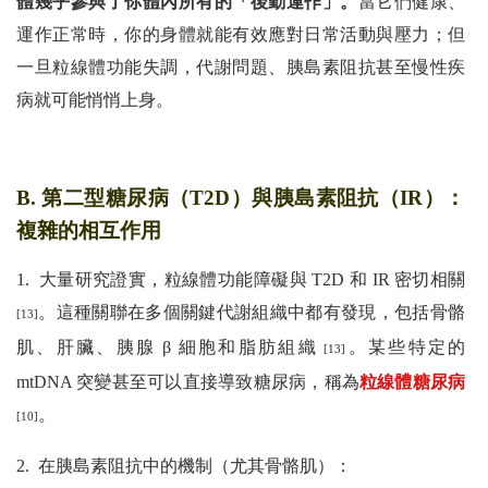
體幾乎參與了你體內所有的「後勤運作」。
當它們健康、
運作正常時，你的身體就能有效應對日常活動與壓力；但
一旦粒線體功能失調，代謝問題、胰島素阻抗甚至慢性疾
病就可能悄悄上身。
B. 第二型糖尿病（T2D）與胰島素阻抗（IR）：
複雜的相互作用
1. 大量研究證實，粒線體功能障礙與 T2D 和 IR 密切相關
。這種關聯在多個關鍵代謝組織中都有發現，包括骨骼
[13]
肌、肝臟、胰腺 β 細胞和脂肪組織
。某些特定的
[13]
mtDNA 突變甚至可以直接導致糖尿病，稱為
粒線體糖尿病
。
[10]
2. 在胰島素阻抗中的機制（尤其骨骼肌）：