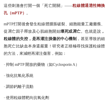
這些刺激會打開一個「死亡開關」——
粒線體通透性轉換
孔（mPTP）
。
mPTP打開後會發生粒線體腫脹破裂、細胞能量工廠癱瘓、
促凋亡因子釋放及心肌細胞開始
壞死或凋亡
。也就是說
，
粒線體的失控，是再灌注損傷的中心機制
，甚至導致的細
胞死亡比缺血本身還嚴重！研究者正積極尋找保護粒線體
的方法，來減輕再灌注傷害，例如：
· 抑制 mPTP 開放的藥物（如Cyclosporin A）
· 強化抗氧化系統
· 調節鈣離子流動
· 使用粒線體靶向抗氧化劑