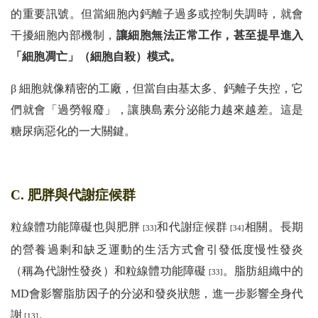
的重要訊號。但當細胞內鈣離子過多或控制失調時，就會
干擾細胞內部機制，
讓細胞無法正常工作，甚至提早進入
「細胞凋亡」（細胞自殺）模式。
β 細胞就像精密的工廠，但當自由基太多、鈣離子失控，它
們就會「過勞報廢」，讓胰島素分泌能力越來越差。這是
糖尿病惡化的一大關鍵。
C. 肥胖與代謝症候群
粒線體功能障礙也與肥胖
和代謝症候群
相關。長期
[33]
[34]
的營養過剩和缺乏運動的生活方式會引發低度慢性發炎
（稱為代謝性發炎）和粒線體功能障礙
。脂肪組織中的
[33]
MD會影響脂肪因子的分泌和發炎狀態，進一步影響全身代
謝
。
[13]