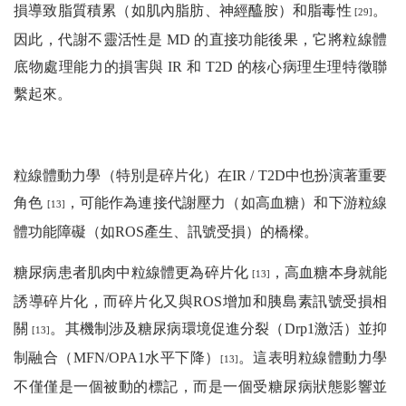
損導致脂質積累（如肌內脂肪、神經醯胺）和脂毒性
。
[29]
因此，代謝不靈活性是 MD 的直接功能後果，它將粒線體
底物處理能力的損害與 IR 和 T2D 的核心病理生理特徵聯
繫起來。
粒線體動力學（特別是碎片化）在IR / T2D中也扮演著重要
角色
，可能作為連接代謝壓力（如高血糖）和下游粒線
[13]
體功能障礙（如ROS產生、訊號受損）的橋樑。
糖尿病患者肌肉中粒線體更為碎片化
，高血糖本身就能
[13]
誘導碎片化，而碎片化又與ROS增加和胰島素訊號受損相
關
。其機制涉及糖尿病環境促進分裂（Drp1激活）並抑
[13]
制融合（MFN/OPA1水平下降）
。這表明粒線體動力學
[13]
不僅僅是一個被動的標記，而是一個受糖尿病狀態影響並