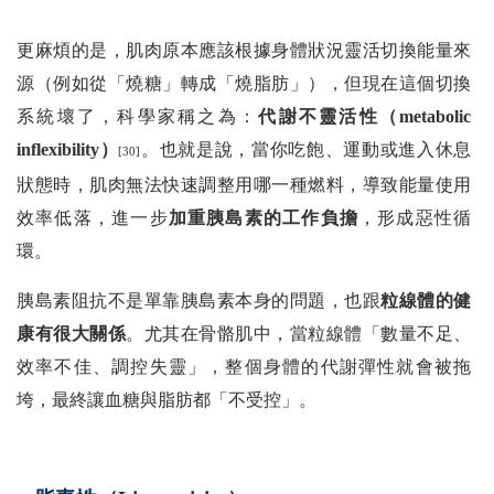
更麻煩的是，肌肉原本應該根據身體狀況靈活切換能量來
源（例如從「燒糖」轉成「燒脂肪」），但現在這個切換
系統壞了，科學家稱之為：
代謝不靈活性（metabolic
inflexibility）
。也就是說，當你吃飽、運動或進入休息
[30]
狀態時，肌肉無法快速調整用哪一種燃料，導致能量使用
效率低落，進一步
加重胰島素的工作負擔
，形成惡性循
環。
胰島素阻抗不是單靠胰島素本身的問題，也跟
粒線體的健
康有很大關係
。尤其在骨骼肌中，當粒線體「數量不足、
效率不佳、調控失靈」，整個身體的代謝彈性就會被拖
垮，最終讓血糖與脂肪都「不受控」。