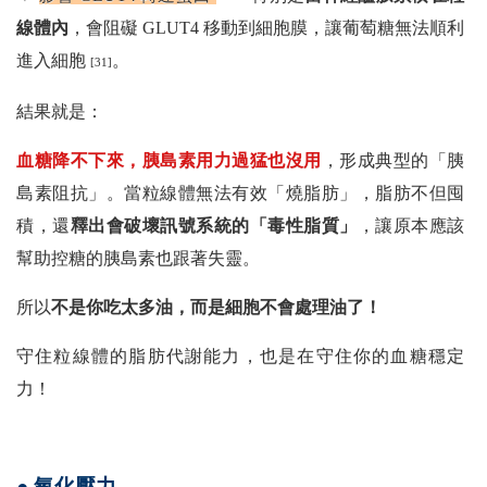
線體內
，會阻礙 GLUT4 移動到細胞膜，讓葡萄糖無法順利
進入細胞
。
[31]
結果就是：
血糖降不下來，胰島素用力過猛也沒用
，形成典型的「胰
島素阻抗」。當粒線體無法有效「燒脂肪」，脂肪不但囤
積，還
釋出會破壞訊號系統的「毒性脂質」
，讓原本應該
幫助控糖的胰島素也跟著失靈。
所以
不是你吃太多油，而是細胞不會處理油了！
守住粒線體的脂肪代謝能力，也是在守住你的血糖穩定
力！
● 氧化壓力