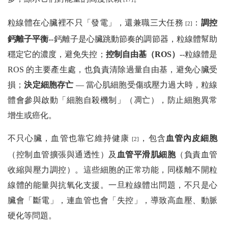
粒線體在心臟裡不只「發電」，還兼職三大任務
：
調控
[2]
鈣離子平衡
--鈣離子是心臟跳動節奏的調節器，粒線體幫助
穩定它的濃度，避免失控；
控制自由基（ROS）
--粒線體是
ROS 的主要產生處，也負責清除過量自由基，避免心臟受
損；
決定細胞存亡
— 當心肌細胞受傷或壓力過大時，粒線
體會參與啟動「細胞自殺機制」（凋亡），防止細胞異常
增生或癌化。
不只心臟，血管也靠它維持健康
，包含
血管內皮細胞
[2]
（控制血管擴張與通透性）及
血管平滑肌細胞
（負責血管
收縮與壓力調控）。這些細胞的正常功能，同樣離不開粒
線體的能量與抗氧化支援。一旦粒線體出問題，不只是心
臟會「斷電」，連血管也會「失控」，導致高血壓、動脈
硬化等問題。