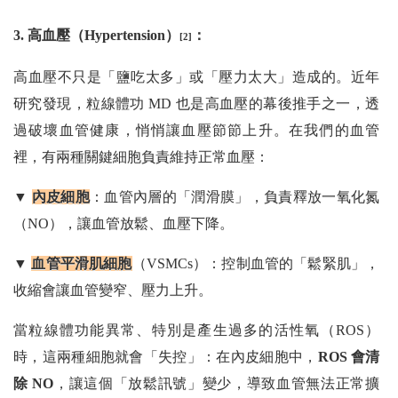
3. 高血壓（Hypertension）
：
[2]
高血壓不只是「鹽吃太多」或「壓力太大」造成的。近年
研究發現，粒線體功 MD 也是高血壓的幕後推手之一，透
過破壞血管健康，悄悄讓血壓節節上升。在我們的血管
裡，有兩種關鍵細胞負責維持正常血壓：
▼
內皮細胞
：血管內層的「潤滑膜」，負責釋放一氧化氮
（NO），讓血管放鬆、血壓下降。
▼
血管平滑肌細胞
（VSMCs）：控制血管的「鬆緊肌」，
收縮會讓血管變窄、壓力上升。
當粒線體功能異常、特別是產生過多的活性氧（ROS）
時，這兩種細胞就會「失控」：在內皮細胞中，
ROS 會清
除 NO
，讓這個「放鬆訊號」變少，導致血管無法正常擴