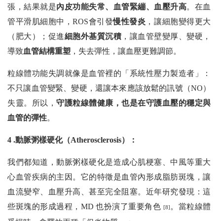
張，結果就是
內皮功能失常、血管緊繃、血壓升高
。在血
管平滑肌細胞中，ROS會引發
慢性發炎
，讓細胞變得更大
（肥大）；促進
細胞外基質沉積
，讓血管壁變厚、變硬，
導致
血管結構重塑
，失去彈性，讓血壓更難調節。
粒線體功能失調就像是血管裡的「系統性壓力製造者」：
不只讓血管變緊、變硬，還讓本來應該放鬆的訊號（NO）
失靈。所以，
守護粒線體健康，也是在守護血壓的穩定與
血管的彈性
。
4 .動脈粥樣硬化（Atherosclerosis）：
我們都知道，動脈粥樣硬化是造成心肌梗塞、中風等重大
心血管疾病的主因。它的特徵是血管內形成脂肪斑塊，讓
血流變窄、血壓升高、甚至完全阻塞。近年研究發現：這
些斑塊的形成過程，MD 也扮演了重要角色
。當粒線體
[8]