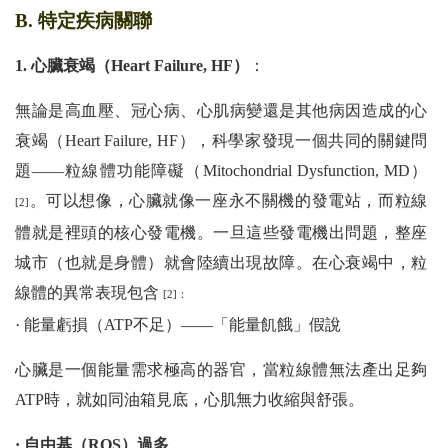
B. 特定疾病關聯
1. 心臟衰竭（Heart Failure, HF）
：
無論是高血壓、冠心病、心肌病變還是其他病因造成的心
衰竭（Heart Failure, HF），科學家發現一個共同的關鍵問
題——粒線體功能障礙（Mitochondrial Dysfunction, MD）
。可以想像，心臟就像一座永不關機的發電站，而粒線
[2]
體就是裡頭的核心發電機。一旦這些發電機出問題，整座
城市（也就是身體）就會陸續出現故障。在心衰竭中，粒
線體的異常表現包含
[2]：
· 能量虧損（ATP不足）——「能量飢餓」假說
心臟是一個能量需求極高的器官，當粒線體無法產出足夠
ATP時，就如同油箱見底，心肌無力收縮與舒張。
· 自由基（ROS）過多