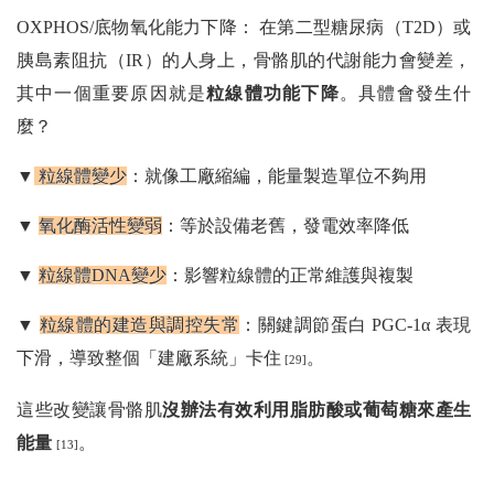
OXPHOS/底物氧化能力下降： 在第二型糖尿病（T2D）或
胰島素阻抗（IR）的人身上，骨骼肌的代謝能力會變差，
其中一個重要原因就是
粒線體功能下降
。具體會發生什
麼？
▼
粒線體變少
：就像工廠縮編，能量製造單位不夠用
▼
氧化酶活性變弱
：等於設備老舊，發電效率降低
▼
粒線體DNA變少
：影響粒線體的正常維護與複製
▼
粒線體的建造與調控失常
：關鍵調節蛋白 PGC-1α 表現
下滑，導致整個「建廠系統」卡住
。
[29]
這些改變讓骨骼肌
沒辦法有效利用脂肪酸或葡萄糖來產生
能量
。
[13]