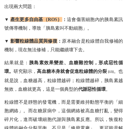
出現兩大問題：
▼
產生更多自由基（ROS）
：
這會傷害細胞內的胰島素訊
號傳導機制，導致「胰島素叫不動細胞」。
▼
影響粒線體品質與修復
：
原本融合是粒線體自我修補的
機制，現在無法修補，只能繼續壞下去。
結果就是：
胰島素效果變差、血糖難控制，形成惡性循
環。
研究顯示，
高血糖本身就會促進粒線體的分裂
。也
[13]
就是說，血糖越高，粒線體越碎；粒線體越碎，胰島素越
無效，血糖就更高，這是一個典型的
代謝惡性循環
。
粒線體不是靜態的發電機，而是需要維持動態平衡的「細
胞網絡」。而在糖尿病中，這個網絡被高血糖打亂，變得
碎片化，進而破壞細胞代謝與胰島素反應。所以，恢復粒
線體的融合分裂平衡，不只是「修發電廠」，更可能是解