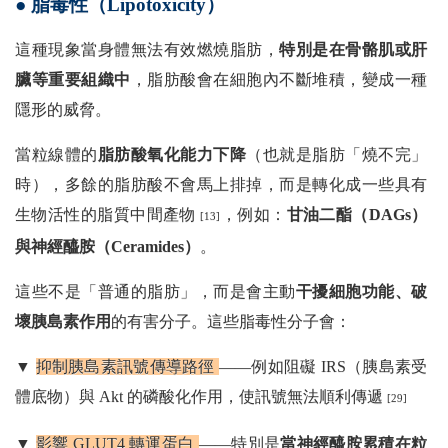
● 脂毒性（Lipotoxicity）
這種現象當身體無法有效燃燒脂肪，
特別是在骨骼肌或肝
臟等重要組織中
，脂肪酸會在細胞內不斷堆積，變成一種
隱形的威脅。
當粒線體的
脂肪酸氧化能力下降
（也就是脂肪「燒不完」
時），多餘的脂肪酸不會馬上排掉，而是轉化成一些具有
生物活性的脂質中間產物
，例如：
甘油二酯（DAGs）
[13]
與神經醯胺（Ceramides）
。
這些不是「普通的脂肪」，而是會主動
干擾細胞功能、破
壞胰島素作用
的有害分子。這些脂毒性分子會：
▼
抑制胰島素訊號傳導路徑
——例如阻礙 IRS（胰島素受
體底物）與 Akt 的磷酸化作用，使訊號無法順利傳遞
[29]
▼
影響 GLUT4 轉運蛋白
——特別是
當神經醯胺累積在粒