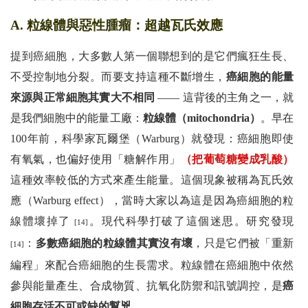
A. 粒線體與惡性腫瘤：超越瓦氏效應
提到癌細胞，大多數人第一個聯想到的是它們瘋狂生長、
不受控制地分裂。而要支持這種不斷增生，
癌細胞的能量
來源與正常細胞其實大不相同
—— 這背後的主角之一，就
是我們細胞中的能量工廠：
粒線體（mitochondria）
。早在
100年前，科學家瓦爾堡（Warburg）就發現：癌細胞即使
有氧氣，也偏好使用「糖解作用」
（把葡萄糖變成乳酸）
這種效率較低的方式來產生能量。這個現象被稱為瓦氏效
應（Warburg effect），當時大家以為這是因為癌細胞的粒
線體壞掉了
。現代科學打破了這個迷思。研究發現
[14]
：
多數癌細胞的粒線體其實沒有壞
，只是它們被「重新
[14]
編程」來配合癌細胞的生長需求。粒線體在癌細胞中依然
參與能量產生、合成物質、抗氧化防禦和訊號調控，是
癌
細胞存活不可或缺的幫兇
。