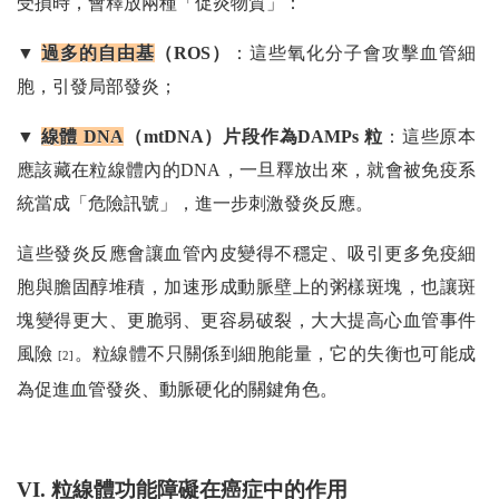
受損時，會釋放兩種「促炎物質」：
▼
過多的自由基
（ROS）
：這些氧化分子會攻擊血管細
胞，引發局部發炎；
▼
線體 DNA
（mtDNA）片段作為DAMPs
粒
：這些原本
應該藏在粒線體內的DNA，一旦釋放出來，就會被免疫系
統當成「危險訊號」，進一步刺激發炎反應。
這些發炎反應會讓血管內皮變得不穩定、吸引更多免疫細
胞與膽固醇堆積，加速形成動脈壁上的粥樣斑塊，也讓斑
塊變得更大、更脆弱、更容易破裂，大大提高心血管事件
風險
。粒線體不只關係到細胞能量，它的失衡也可能成
[2]
為促進血管發炎、動脈硬化的關鍵角色。
VI. 粒線體功能障礙在癌症中的作用