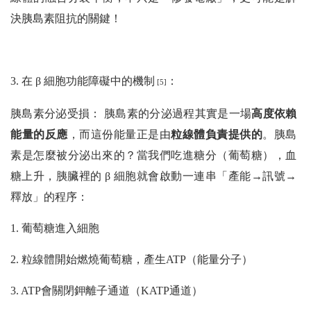
決胰島素阻抗的關鍵！
3. 在 β 細胞功能障礙中的機制
：
[5]
胰島素分泌受損： 胰島素的分泌過程其實是一場
高度依賴
能量的反應
，而這份能量正是由
粒線體負責提供的
。胰島
素是怎麼被分泌出來的？當我們吃進糖分（葡萄糖），血
糖上升，胰臟裡的 β 細胞就會啟動一連串「產能→訊號→
釋放」的程序：
1. 葡萄糖進入細胞
2. 粒線體開始燃燒葡萄糖，產生ATP（能量分子）
3. ATP會關閉鉀離子通道（KATP通道）