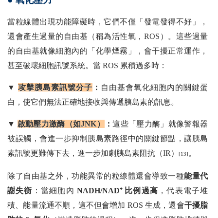
當粒線體出現功能障礙時，它們不僅「發電發得不好」，
還會產生過量的自由基（稱為活性氧，ROS）。這些過量
的自由基就像細胞內的「化學煙霧」，會干擾正常運作，
甚至破壞細胞訊號系統。當 ROS 累積過多時：
▼
攻擊胰島素訊號分子
：
自由基會氧化細胞內的關鍵蛋
白，使它們無法正確地接收與傳遞胰島素的訊息。
▼
啟動壓力激酶（如JNK）
：
這些「壓力酶」就像警報器
被誤觸，會進一步抑制胰島素路徑中的關鍵節點，讓胰島
素訊號更難傳下去，進一步加劇胰島素阻抗（IR）
。
[13]
除了自由基之外，功能異常的粒線體還會導致一種
能量代
謝失衡
：當細胞內
NADH/NAD⁺ 比例過高
，代表電子堆
積、能量流通不順，這不但會增加 ROS 生成，還會
干擾脂