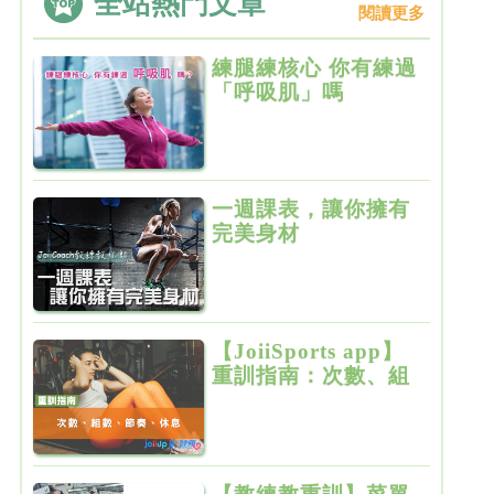
全站熱門文章
閱讀更多
練腿練核心 你有練過
「呼吸肌」嗎
一週課表，讓你擁有
完美身材
【JoiiSports app】
重訓指南：次數、組
數、節奏、休息