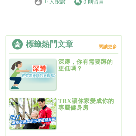
0
人按讚
0
則留言
標籤熱門文章
閱讀更多
深蹲，你有需要蹲的
更低嗎？
TRX讓你家變成你的
專屬健身房