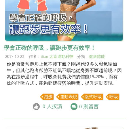
學會正確的呼吸，讓跑步更有效率！
2017-10-23 作者：
titan 太肯運動科技
分類：
健康體能
你是否常常跑步上氣不接下氣？剛起跑沒多久就氣喘如
牛，但其他跑者卻臉不紅氣不喘地從身旁不斷超前呢？因
為在跑步過程中，呼吸會耗費我們的體能15-20%，而有
效的呼吸方式，能夠延緩疲勞的時間，提升運動表現。
跑步
運動表現
腹式呼吸
呼吸
0
人按讚
0
則留言