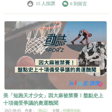
15
人按讚
0
則留言
美「短跑天才少女」因大麻被禁賽！盤點史上
十項備受爭議的奧運醜聞
2021-08-05 作者：
《動誌》
分類：
時機與地點