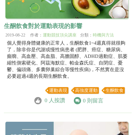
生酮飲食對於運動表現的影響
2019-08-22 作者：
運動競技頂尖講座
分類：
時機與方法
個人覺得身體健康的正常人，生酮飲食1~4週真得就很夠
了，除非你是代謝或慢性病患者 (肥胖、癌症、糖尿病、
癲癇、高血壓、高血脂、高膽固醇、ADHD過動症、肌萎
縮性側索硬化、阿茲海默症、帕金森氏症、自閉症、憂
鬱、偏頭痛、多囊卵巢綜合等慢性疾病)，不然實在是沒
必要超過4週的長期生酮飲食。
運動表現
高強度運動
生酮飲食
0
人按讚
0
則留言