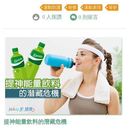
運動防護
骨骼
運動表現
骨折
0
人按讚
0
則留言
提神能量飲料的潛藏危機