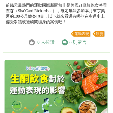
前幾天最熱門的運動國際新聞無非是美國21歲短跑女將理
查森（Sha’Carri Richardson），確定無法參加本月東京奧
運的100公尺競賽項目，以下就來看還有哪些在奧運史上
備受爭議或遭醜聞纏身的案例吧！
運動表現
競賽
0
人按讚
0
則留言