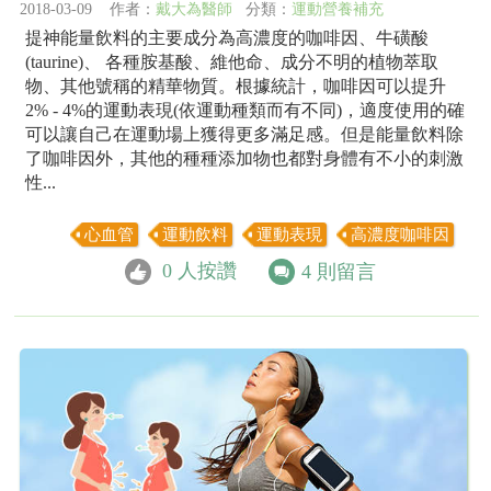
2018-03-09 作者：
戴大為醫師
分類：
運動營養補充
提神能量飲料的主要成分為高濃度的咖啡因、牛磺酸
(taurine)、 各種胺基酸、維他命、成分不明的植物萃取
物、其他號稱的精華物質。根據統計，咖啡因可以提升
2% - 4%的運動表現(依運動種類而有不同)，適度使用的確
可以讓自己在運動場上獲得更多滿足感。但是能量飲料除
了咖啡因外，其他的種種添加物也都對身體有不小的刺激
性...
心血管
運動飲料
運動表現
高濃度咖啡因
0
人按讚
4
則留言