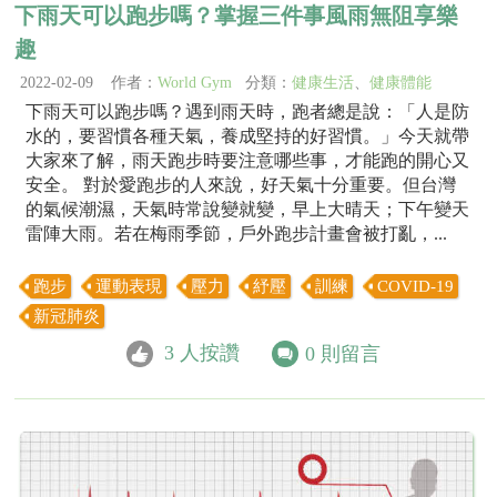
下雨天可以跑步嗎？掌握三件事風雨無阻享樂
趣
2022-02-09 作者：
World Gym
分類：
健康生活
、
健康體能
下雨天可以跑步嗎？遇到雨天時，跑者總是說：「人是防
水的，要習慣各種天氣，養成堅持的好習慣。」今天就帶
大家來了解，雨天跑步時要注意哪些事，才能跑的開心又
安全。 對於愛跑步的人來說，好天氣十分重要。但台灣
的氣候潮濕，天氣時常說變就變，早上大晴天；下午變天
雷陣大雨。若在梅雨季節，戶外跑步計畫會被打亂，...
跑步
運動表現
壓力
紓壓
訓練
COVID-19
新冠肺炎
3
人按讚
0
則留言