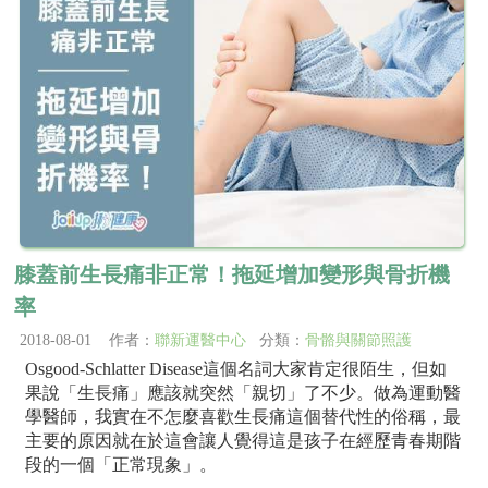
膝蓋前生長痛非正常！拖延增加變形與骨折機
率
2018-08-01 作者：
聯新運醫中心
分類：
骨骼與關節照護
Osgood-Schlatter Disease這個名詞大家肯定很陌生，但如
果說「生長痛」應該就突然「親切」了不少。做為運動醫
學醫師，我實在不怎麼喜歡生長痛這個替代性的俗稱，最
主要的原因就在於這會讓人覺得這是孩子在經歷青春期階
段的一個「正常現象」。