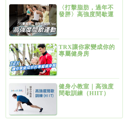
〈打擊脂肪，過年不
發胖〉高強度間歇運
動
TRX讓你家變成你的
專屬健身房
健身小教室｜高強度
間歇訓練（HIIT）