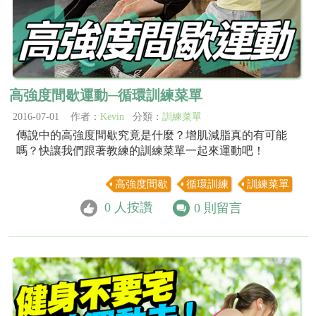
高強度間歇運動─循環訓練菜單
2016-07-01 作者：
Kevin
分類：
訓練菜單
傳說中的高強度間歇究竟是什麼？增肌減脂真的有可能
嗎？快讓我們跟著教練的訓練菜單一起來運動吧！
高強度間歇
循環訓練
訓練菜單
0
人按讚
0
則留言