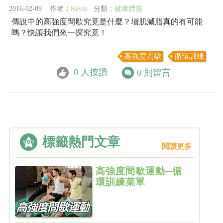
2016-02-09 作者：
Kevin
分類：
健康體能
傳說中的高強度間歇究竟是什麼？增肌減脂真的有可能
嗎？快讓我們來一探究竟！
高強度間歇
循環訓練
0
人按讚
0
則留言
標籤熱門文章
閱讀更多
高強度間歇運動─循
環訓練菜單