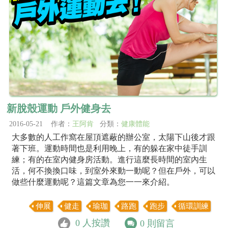
新脫殼運動 戶外健身去
2016-05-21 作者：
王阿肯
分類：
健康體能
大多數的人工作窩在屋頂遮蔽的辦公室，太陽下山後才跟
著下班。運動時間也是利用晚上，有的躲在家中徒手訓
練；有的在室內健身房活動。進行這麼長時間的室內生
活，何不換換口味，到室外來動一動呢？但在戶外，可以
做些什麼運動呢？這篇文章為您一一來介紹。
伸展
健走
瑜珈
路跑
跑步
循環訓練
0
人按讚
0
則留言