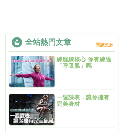
全站熱門文章
閱讀更多
練腿練核心 你有練過
「呼吸肌」嗎
一週課表，讓你擁有
完美身材