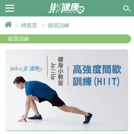
>
標籤雲
>
循環訓練
循環訓練