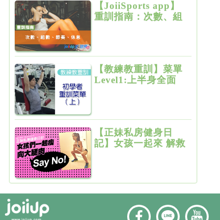
【JoiiSports app】
重訓指南：次數、組
數、節奏、休息
【教練教重訓】菜單
Level1:上半身全面
增肌雕塑
【正妹私房健身日
記】女孩一起來 解救
粗大腿