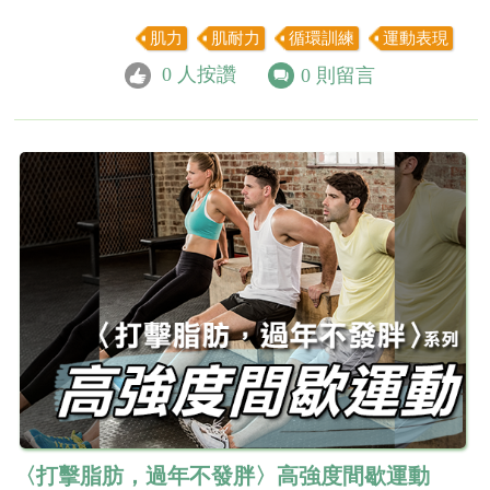
肌力
肌耐力
循環訓練
運動表現
0
人按讚
0
則留言
〈打擊脂肪，過年不發胖〉高強度間歇運動