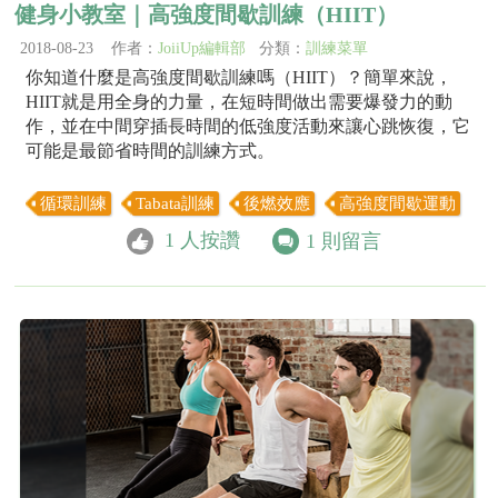
健身小教室｜高強度間歇訓練（HIIT）
2018-08-23 作者：
JoiiUp編輯部
分類：
訓練菜單
你知道什麼是高強度間歇訓練嗎（HIIT）？簡單來說，
HIIT就是用全身的力量，在短時間做出需要爆發力的動
作，並在中間穿插長時間的低強度活動來讓心跳恢復，它
可能是最節省時間的訓練方式。
循環訓練
Tabata訓練
後燃效應
高強度間歇運動
1
人按讚
1
則留言