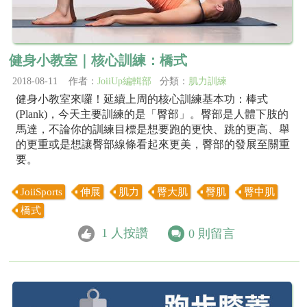
健身小教室｜核心訓練：橋式
2018-08-11 作者：
JoiiUp編輯部
分類：
肌力訓練
健身小教室來囉！延續上周的核心訓練基本功：棒式
(Plank)，今天主要訓練的是「臀部」。臀部是人體下肢的
馬達，不論你的訓練目標是想要跑的更快、跳的更高、舉
的更重或是想讓臀部線條看起來更美，臀部的發展至關重
要。
JoiiSports
伸展
肌力
臀大肌
臀肌
臀中肌
橋式
1
人按讚
0
則留言