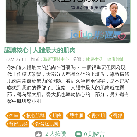
認識核心│人體最大的肌肉
2022-05-18 作者：
聯新運醫中心
分類：
健康生活
、
健康體能
你知道人體最大的肌肉在哪裏嗎？ 一個很重要但因為現
代工作模式改變，大部分人都是久坐的上班族，導致這條
肌肉常常處於無力的狀態。看到久坐這兩個字，是不是就
聯想到我們的臀部了。沒錯，人體中最大的肌肉就在臀
部，稱為臀大肌。臀大肌也屬於核心的一部分，另外還有
臀中肌與臀小肌。
久坐
核心肌群
肌肉
臀中肌
臀大肌
臀部
臀部肌群
骨盆底肌肉
2
人按讚
0
則留言