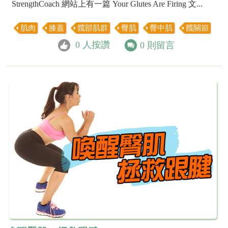
StrengthCoach 網站上有一篇 Your Glutes Are Firing 文...
肌肉
膝蓋
髖部肌群
臀肌
臀中肌
髖關節
0
人按讚
0
則留言