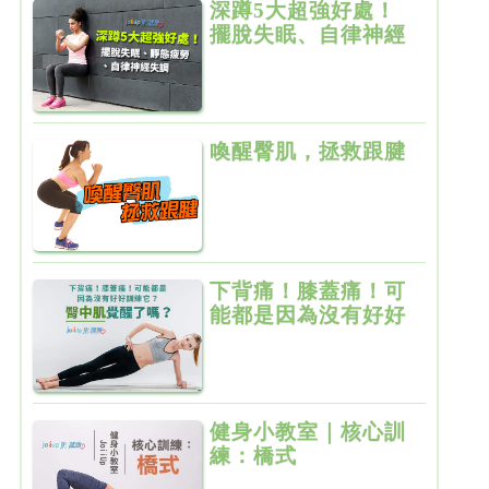
深蹲5大超強好處！
擺脫失眠、自律神經
失調、靜態疲勞〜
喚醒臀肌，拯救跟腱
下背痛！膝蓋痛！可
能都是因為沒有好好
訓練它？臀中肌覺醒
了嗎？
健身小教室｜核心訓
練：橋式