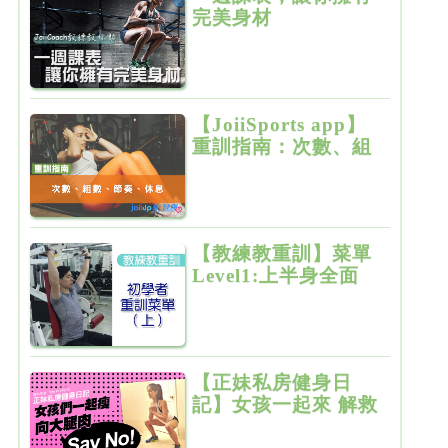
完美身材
【JoiiSports app】
重訓指南：次數、組
數、節奏、休息
【教練教重訓】菜單
Level1:上半身全面
增肌雕塑
【正妹私房健身日
記】女孩一起來 解救
粗大腿