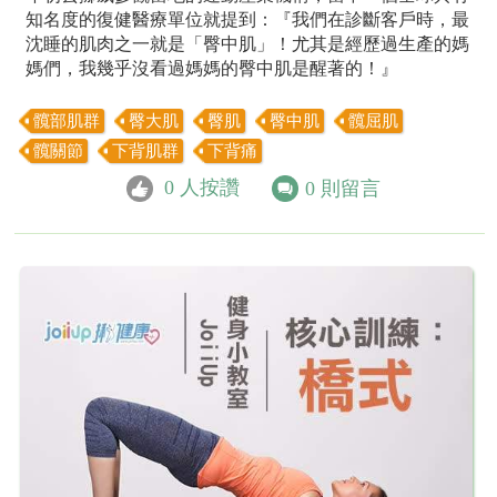
知名度的復健醫療單位就提到：『我們在診斷客戶時，最
沈睡的肌肉之一就是「臀中肌」！尤其是經歷過生產的媽
媽們，我幾乎沒看過媽媽的臀中肌是醒著的！』
髖部肌群
臀大肌
臀肌
臀中肌
髖屈肌
髖關節
下背肌群
下背痛
0
人按讚
0
則留言