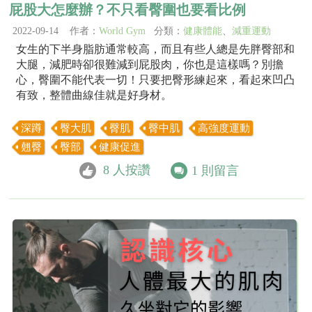
屁股大怎麼辦？不只看臀圍也要看比例
2022-09-14 作者：
World Gym
分類：
健康體能
、
減重運動
女生的下半身脂肪通常較高，而且有些人總是先胖臀部和
大腿，減肥時卻很難減到屁股肉，你也是這樣嗎？別擔
心，臀圍不能代表一切！只要把臀形練起來，看起來凹凸
有致，整體曲線佳就是好身材。
深蹲
臀大肌
臀肌
臀中肌
高強度運動
翹臀
臀部
健康促進
8
人按讚
1
則留言