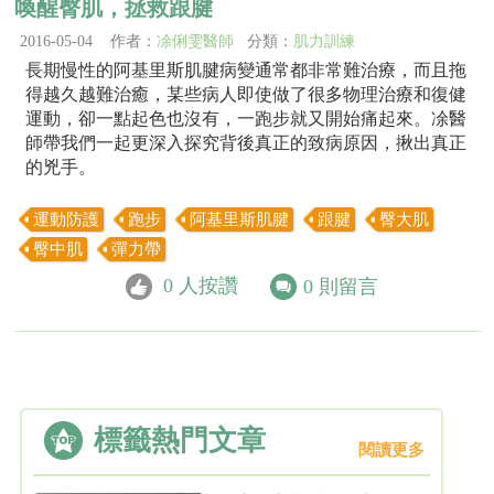
喚醒臀肌，拯救跟腱
2016-05-04 作者：
凃俐雯醫師
分類：
肌力訓練
長期慢性的阿基里斯肌腱病變通常都非常難治療，而且拖
得越久越難治癒，某些病人即使做了很多物理治療和復健
運動，卻一點起色也沒有，一跑步就又開始痛起來。凃醫
師帶我們一起更深入探究背後真正的致病原因，揪出真正
的兇手。
運動防護
跑步
阿基里斯肌腱
跟腱
臀大肌
臀中肌
彈力帶
0
人按讚
0
則留言
標籤熱門文章
閱讀更多