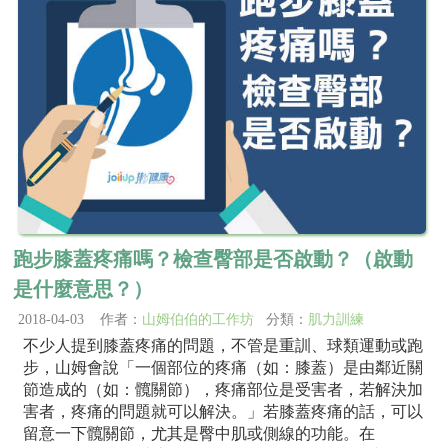
跑步膝蓋疼痛嗎？檢查臀部是否啟動？（啟動
是什麼意思？）
2018-04-03 作者：
山姆伯伯的工作坊
分類：
肌力訓練
不少人提到膝蓋疼痛的問題，不管是重訓、球類運動或跑
步，山姆會說「一個部位的疼痛（如：膝蓋）是由鄰近關
節造成的（如：髖關節），疼痛部位是受害者，若解決加
害者，疼痛的問題就可以解決。」若膝蓋疼痛的話，可以
留意一下髖關節，尤其是臀中肌或側線的功能。在