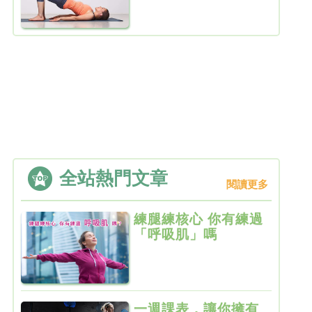
全站熱門文章
閱讀更多
練腿練核心 你有練過
「呼吸肌」嗎
一週課表，讓你擁有