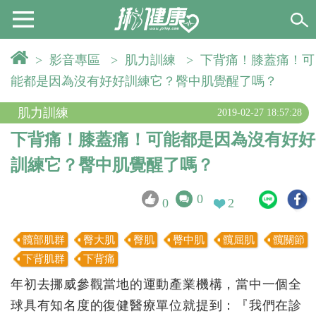
>
影音專區
>
肌力訓練
>
下背痛！膝蓋痛！可
能都是因為沒有好好訓練它？臀中肌覺醒了嗎？
肌力訓練
2019-02-27 18:57:28
下背痛！膝蓋痛！可能都是因為沒有好好
訓練它？臀中肌覺醒了嗎？
0
0
2
髖部肌群
臀大肌
臀肌
臀中肌
髖屈肌
髖關節
下背肌群
下背痛
年初去挪威參觀當地的運動產業機構，當中一個全
球具有知名度的復健醫療單位就提到：『我們在診