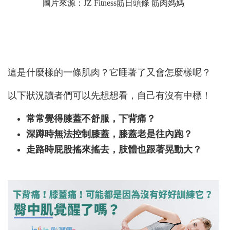
圖片來源：
JZ Fitness筋日頭條 筋肉媽媽
這是什麼樣的一條肌肉？它睡著了又會怎麼樣呢？
以下狀況讀者們可以先想想看，自己有沒有中標！
常常覺得膝蓋不舒服，下背痛？
深蹲時無法控制膝蓋，膝蓋老是往內跑？
走路時屁股搖來搖去，肢體也跟著晃動大？