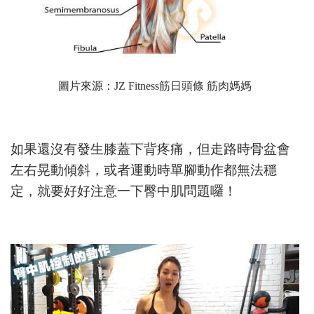
圖片來源：
JZ Fitness筋日頭條 筋肉媽媽
如果還沒有發生膝蓋下背疼痛，但走路時骨盆會
左右晃動傾斜，或者運動時單腳動作都無法穩
定，就要好好注意一下臀中肌問題囉！