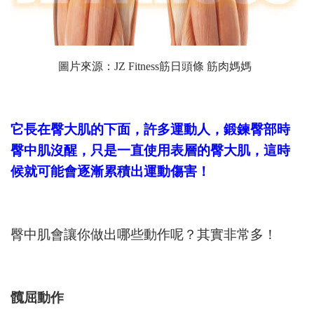
圖片來源：
JZ Fitness筋日頭條 筋肉媽媽
它長在臀大肌的下面，許多運動人，鍛鍊臀部時
臀中肌沒醒，只是一直使用表層的臀大肌，這時
候就可能會逐漸累積出運動傷害！
臀中肌會讓你做出哪些動作呢？其實非常多！
髖屈動作