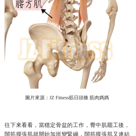
圖片來源：
JZ Fitness筋日頭條 筋肉媽媽
往下來看看，當穩定骨盆的工作，臀中肌罷工後，
闊筋膜張肌就開始加班變緊繃，闊筋膜張肌又連結