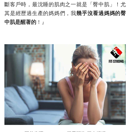
斷客戶時，最沈睡的肌肉之一就是「臀中肌」！尤
其是經歷過生產的媽媽們，我
幾乎沒看過媽媽的臀
中肌是醒著的
！』