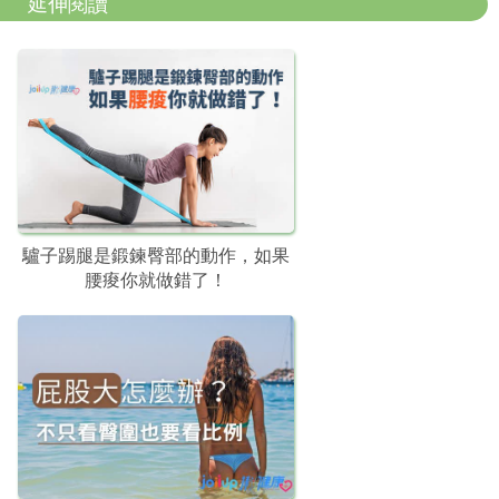
延伸閱讀
驢子踢腿是鍛鍊臀部的動作，如果
腰痠你就做錯了！