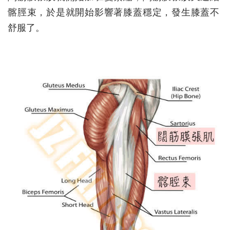
髂脛束，於是就開始影響著膝蓋穩定，發生膝蓋不
舒服了。