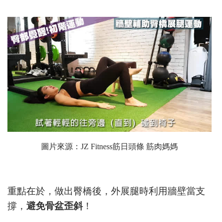
圖片來源：
JZ Fitness筋日頭條 筋肉媽媽
重點在於，做出臀橋後，外展腿時利用牆壁當支
撐，
避免骨盆歪斜
！