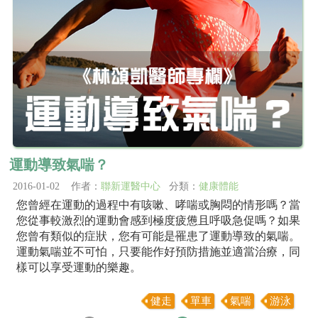
運動導致氣喘？
2016-01-02 作者：
聯新運醫中心
分類：
健康體能
您曾經在運動的過程中有咳嗽、哮喘或胸悶的情形嗎？當
您從事較激烈的運動會感到極度疲憊且呼吸急促嗎？如果
您曾有類似的症狀，您有可能是罹患了運動導致的氣喘。
運動氣喘並不可怕，只要能作好預防措施並適當治療，同
樣可以享受運動的樂趣。
健走
單車
氣喘
游泳