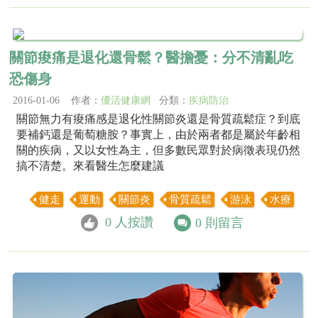
關節痠痛是退化還骨鬆？醫擔憂：分不清亂吃
恐傷身
2016-01-06 作者：
優活健康網
分類：
疾病防治
關節無力有痠痛感是退化性關節炎還是骨質疏鬆症？到底
要補鈣還是葡萄糖胺？事實上，由於兩者都是屬於年齡相
關的疾病，又以女性為主，但多數民眾對於病徵表現仍然
搞不清楚。來看醫生怎麼建議
健走
運動
關節炎
骨質疏鬆
游泳
水療
0
人按讚
0
則留言