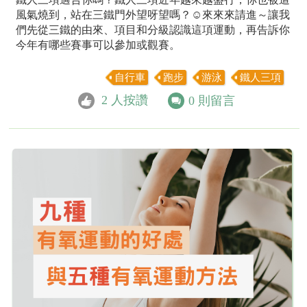
風氣燒到，站在三鐵門外望呀望嗎？☺️來來來請進～讓我
們先從三鐵的由來、項目和分級認識這項運動，再告訴你
今年有哪些賽事可以參加或觀賽。
自行車
跑步
游泳
鐵人三項
2
人按讚
0
則留言