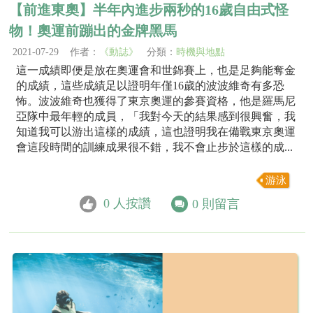
【前進東奧】半年內進步兩秒的16歲自由式怪
物！奧運前蹦出的金牌黑馬
2021-07-29 作者：
《動誌》
分類：
時機與地點
這一成績即便是放在奧運會和世錦賽上，也是足夠能奪金
的成績，這些成績足以證明年僅16歲的波波維奇有多恐
怖。波波維奇也獲得了東京奧運的參賽資格，他是羅馬尼
亞隊中最年輕的成員，「我對今天的結果感到很興奮，我
知道我可以游出這樣的成績，這也證明我在備戰東京奧運
會這段時間的訓練成果很不錯，我不會止步於這樣的成...
游泳
0
人按讚
0
則留言