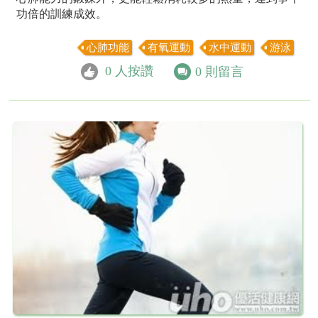
功倍的訓練成效。
心肺功能
有氧運動
水中運動
游泳
0
人按讚
0
則留言