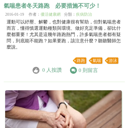
氣喘患者冬天路跑 必要措施不可少！
2016-01-19 作者：
優活健康網
分類：
疾病防治
運動可以紓壓、解鬱，也對健康很有幫助，但對氣喘患者
而言，懂得慎選運動種類與環境、做好充足準備，卻比什
麼都重要！尤其是這幾年路跑熱門，許多氣喘患者都有疑
問，到底能不能跑？如果要跑，該注意什麼？聽聽醫師怎
麼說。
路跑
氣喘
游泳
0
人按讚
0
則留言