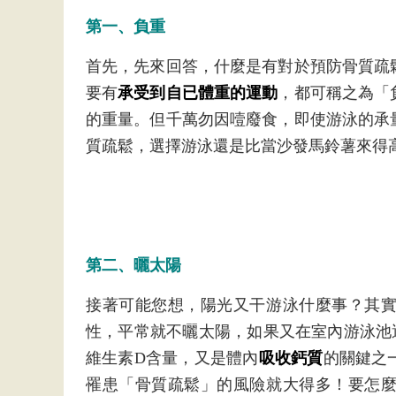
第一、負重
首先，先來回答，什麼是有對於預防骨質疏
要有
承受到自已體重的運動
，都可稱之為「
的重量。但千萬勿因噎廢食，即使游泳的承
質疏鬆，選擇游泳還是比當沙發馬鈴薯來得
第二、曬太陽
接著可能您想，陽光又干游泳什麼事？其
性，平常就不曬太陽，如果又在室內游泳池
維生素D含量，又是體內
吸收鈣質
的關鍵之
罹患「骨質疏鬆」的風險就大得多！要怎