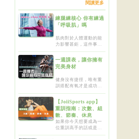
閱讀更多
練腿練核心 你有練過
「呼吸肌」嗎
肌肉對於人體運動的能
力影響甚鉅，這件事一
點都不新...
一週課表，讓你擁有
完美身材
健身沒有捷徑，唯有重
訓搭配有氧才是成功的
不二法門...
【JoiiSports app】
重訓指南：次數、組
數、節奏、休息
如果你今天想要成為一
位重訓高手的話或是想
要突破瓶...