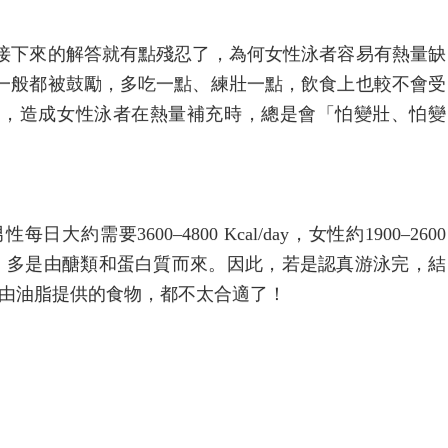
接下來的解答就有點殘忍了，為何女性泳者容易有熱量缺
一般都被鼓勵，多吃一點、練壯一點，飲食上也較不會受
多，造成女性泳者在熱量補充時，總是會「怕變壯、怕變
要3600–4800 Kcal/day，女性約1900–2600
補充，多是由醣類和蛋白質而來。因此，若是認真游泳完，結
多是由油脂提供的食物，都不太合適了！