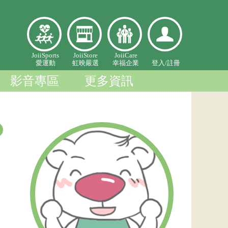
愛
虹映嚴
幸福企
登入個
JoiiSports
JoiiStore
JoiiCare
愛運動
虹映嚴選
幸福企業
登入/
註冊
運
選
業
人中心
動
影音專區
更多資訊