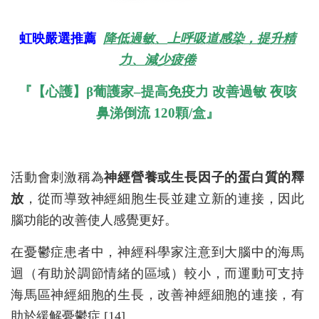
虹映嚴選推薦
降低過敏、上呼吸道感染，提升精
力、減少疲倦
『【心護】β葡護家–提高免疫力 改善過敏 夜咳
鼻涕倒流 120顆/盒
』
活動會刺激稱為
神經營養或生長因子的蛋白質的釋
放
，從而導致神經細胞生長並建立新的連接，因此
腦功能的改善使人感覺更好。
在憂鬱症患者中，神經科學家注意到大腦中的海馬
迴（有助於調節情緒的區域）較小，而運動可支持
海馬區神經細胞的生長，改善神經細胞的連接，有
助於緩解憂鬱症 [14]。