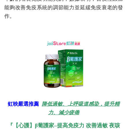
能夠改善免疫系統的調節能力並延緩免疫衰老的發
作。
虹映嚴選推薦
降低過敏、上呼吸道感染，提升精
力、減少疲倦
『【心護】β葡護家–提高免疫力 改善過敏 夜咳