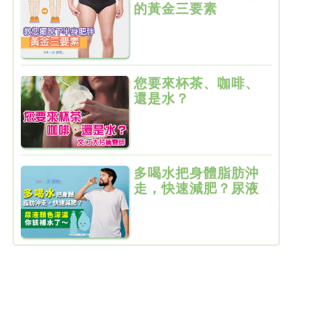
的黃金三要素
您要來杯茶、咖啡、
還是水？
多喝水把身體脂肪沖
走，快速減肥？尿液
顏色深濃，你該補水
了〜