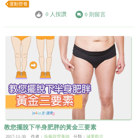
運動營養
0
人按讚
0
則留言
教您擺脫下半身肥胖的黃金三要素
2017-11-30 作者：
張佩蓉營養師
分類：
減重觀念