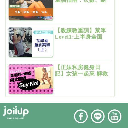
數、節奏、休息
【教練教重訓】菜單
Level1:上半身全面
增肌雕塑
【正妹私房健身日
記】女孩一起來 解救
粗大腿