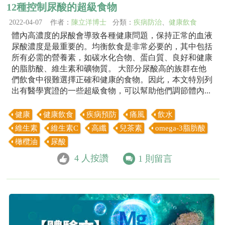
12種控制尿酸的超級食物
2022-04-07 作者：
陳立洋博士
分類：
疾病防治
、
健康飲食
體內高濃度的尿酸會導致各種健康問題，保持正常的血液
尿酸濃度是最重要的。均衡飲食是非常必要的，其中包括
所有必需的營養素，如碳水化合物、蛋白質、良好和健康
的脂肪酸、維生素和礦物質。 大部分尿酸高的族群在他
們飲食中很難選擇正確和健康的食物。因此，本文特別列
出有醫學實證的一些超級食物，可以幫助他們調節體內...
健康
健康飲食
疾病預防
痛風
飲水
維生素
維生素C
高纖
兒茶素
omega-3脂肪酸
橄欖油
尿酸
4
人按讚
1
則留言