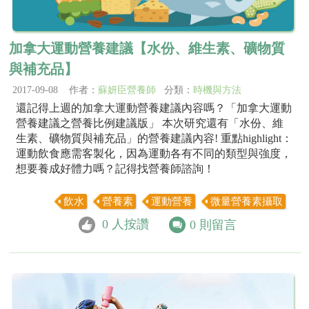
加拿大運動營養建議【水份、維生素、礦物質
與補充品】
2017-09-08 作者：
蘇妍臣營養師
分類：
時機與方法
還記得上週的加拿大運動營養建議內容嗎？「加拿大運動
營養建議之營養比例建議版」 本次研究還有「水份、維
生素、礦物質與補充品」的營養建議內容! 重點highlight：
運動飲食應需客製化，因為運動各有不同的類型與強度，
想要養成好體力嗎？記得找營養師諮詢！
飲水
營養素
運動營養
微量營養素攝取
0
人按讚
0
則留言