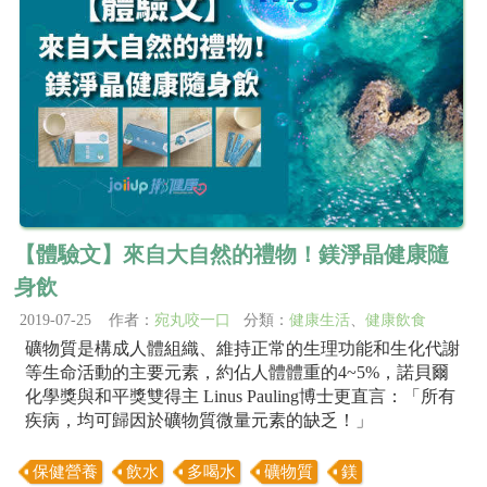
【體驗文】來自大自然的禮物！鎂淨晶健康隨
身飲
2019-07-25 作者：
宛丸咬一口
分類：
健康生活
、
健康飲食
礦物質是構成人體組織、維持正常的生理功能和生化代謝
等生命活動的主要元素，約佔人體體重的4~5%，諾貝爾
化學獎與和平獎雙得主 Linus Pauling博士更直言：「所有
疾病，均可歸因於礦物質微量元素的缺乏！」
保健營養
飲水
多喝水
礦物質
鎂