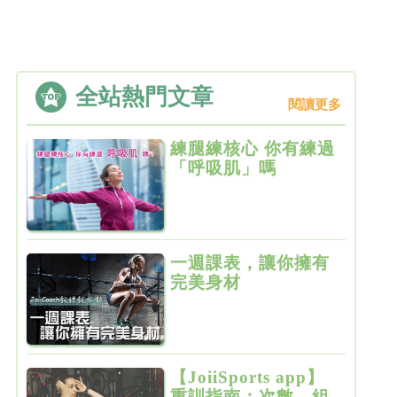
全站熱門文章
閱讀更多
練腿練核心 你有練過
「呼吸肌」嗎
一週課表，讓你擁有
完美身材
【JoiiSports app】
重訓指南：次數、組