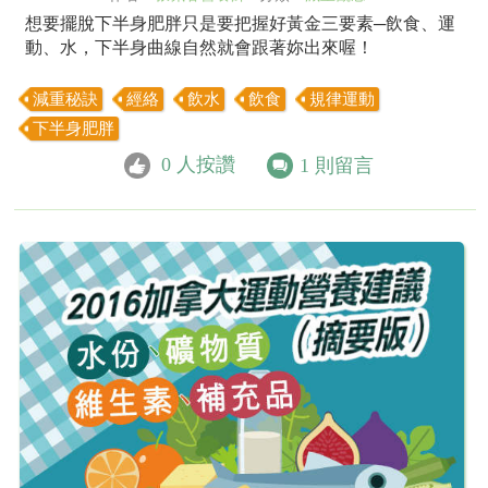
想要擺脫下半身肥胖只是要把握好黃金三要素─飲食、運
動、水，下半身曲線自然就會跟著妳出來喔！
減重秘訣
經絡
飲水
飲食
規律運動
下半身肥胖
0
人按讚
1
則留言