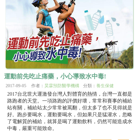
運動前先吃止痛藥，小心導致水中毒!
2017-09-05 作者：
昊霖預防醫學機構
分類：
養生保健
2017台北世大運激發台灣人對體育的熱情，台灣一直都是
路跑者的天堂。一項路跑的評價好壞，常常和賽事的補給
站有關，補給站太少常常被罵翻，但太多了也不見得就是
好。跑步要喝水，運動要喝水，但如果只是猛灌水，忽略
了電解質的補給，就算是喝了運動飲料，仍然可能造成水
中毒，嚴重可能致命。