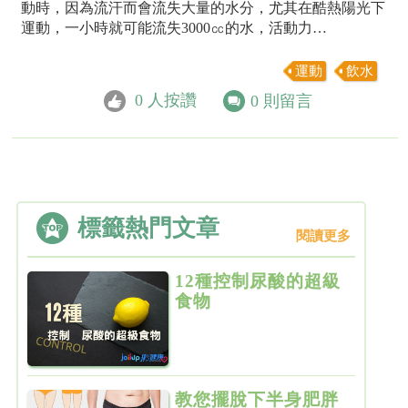
動時，因為流汗而會流失大量的水分，尤其在酷熱陽光下
運動，一小時就可能流失3000㏄的水，活動力…
運動
飲水
0
人按讚
0
則留言
標籤熱門文章
閱讀更多
12種控制尿酸的超級
食物
教您擺脫下半身肥胖