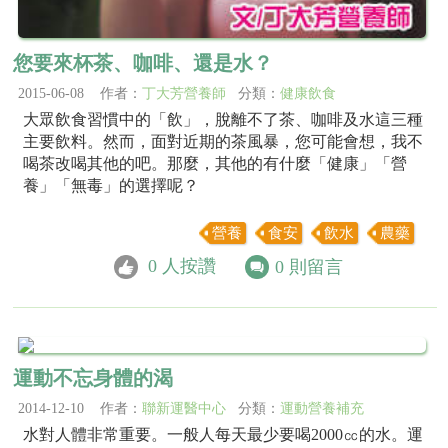
您要來杯茶、咖啡、還是水？
2015-06-08 作者：
丁大芳營養師
分類：
健康飲食
大眾飲食習慣中的「飲」，脫離不了茶、咖啡及水這三種
主要飲料。然而，面對近期的茶風暴，您可能會想，我不
喝茶改喝其他的吧。那麼，其他的有什麼「健康」「營
養」「無毒」的選擇呢？
營養
食安
飲水
農藥
0
人按讚
0
則留言
運動不忘身體的渴
2014-12-10 作者：
聯新運醫中心
分類：
運動營養補充
水對人體非常重要。一般人每天最少要喝2000㏄的水。運