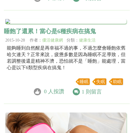
睡飽了還累！當心是6種疾病在搞鬼
2015-10-28 作者：
優活健康網
分類：
健康生活
能夠睡到自然醒是再幸福不過的事，不過怎麼會睡飽依舊
哈欠連天？正常來說，疲憊多數是因為睡眠不足導致，但
若調整後還是精神不濟，恐怕就不是「睡飽」能處理，當
心是以下6類型疾病在搞鬼！
睡眠
失眠
助眠
0
人按讚
1
則留言