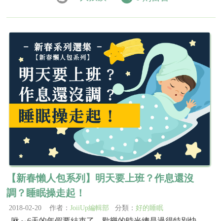
【新春懶人包系列】明天要上班？作息還沒
調？睡眠操走起！
2018-02-20 作者：
JoiiUp編輯部
分類：
好的睡眠
咻～6天的年假要結束了，歡樂的時光總是過得特別快，