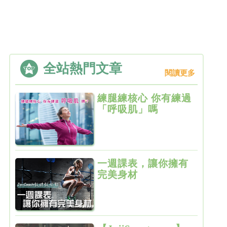
全站熱門文章
閱讀更多
練腿練核心 你有練過
「呼吸肌」嗎
一週課表，讓你擁有
完美身材