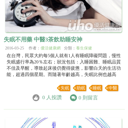
失眠不用藥 中醫3茶飲助睡安神
2016-03-25 作者：
優活健康網
分類：
養生保健
在台灣，民眾大約每5個人就有1人有睡眠障礙問題，慢性
失眠盛行率為20％左右；狀況包括：入睡困難、睡眠品質
不佳及早醒，導致起床後仍覺得疲憊，影響白天的生活功
能，超過四個星期。而隨著年齡越高，失眠比例也越高
失眠
助眠
睡眠
中醫
0
人按讚
0
則留言