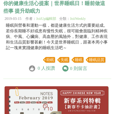
你的健康生活心提案｜世界睡眠日！睡前做這
些事 提升助眠力
2019-03-15 作者：
JoiiUp編輯部
分類：
JoiiWeekly
睡眠與營養和運動一樣，都是健康生活方式的重要組成。
若你長期睡不好或患有慢性失眠，很可能會面臨到精神疾
病、中風、心臟病、高血壓的風險外，對健康、工作表現
和生活品質影響甚劇！今天是世界睡眠日，跟著本周小事
記一塊來實踐健康的睡眠生活吧～
助眠
失眠
睡眠
睡眠品質
0
人按讚
0
則留言