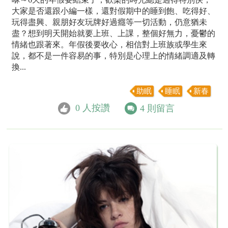
大家是否還跟小編一樣，還對假期中的睡到飽、吃得好、
玩得盡興、親朋好友玩牌好過癮等一切活動，仍意猶未
盡？想到明天開始就要上班、上課，整個好無力，憂鬱的
情緒也跟著來。年假後要收心，相信對上班族或學生來
說，都不是一件容易的事，特別是心理上的情緒調適及轉
換...
助眠
睡眠
新春
0
人按讚
4
則留言