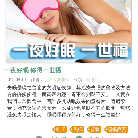
一夜好眠 修得一世福
2015-09-14 作者：
丁大芳營養師
分類：
健康生活
失眠是現在普遍的文明症候群，其治療失眠的藥物及方法
有許許多多種，而黃帝內經「胃不合則臥不安」，其實在
我們日常飲食中，有許多具助眠效果的營養素，透過飲
食，補充欠缺的營養素，以及避免坐臥不安的飲食，幫您
避免失眠之惱人，睡眠睡得深與好，修得一生福氣好！
助眠
失眠
營養
睡眠品質