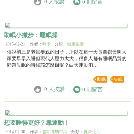
0
人按讚
0
則留言
助眠小撇步：睡眠操
2015-02-21 作者：
咪卡
分類：
健康生活
傳說初三是老鼠娶親的日子，所以在這一天長輩都會叫大
家要早早入睡但現代人壓力太大，很多人都有睡眠品質的
問題失眠的時候該怎麼辦呢？白天運動消…
助眠
失眠
0
人按讚
0
則留言
想要睡得更好？靠運動！
2014-07-30 作者：
聯新運醫中心
分類：
健康生活