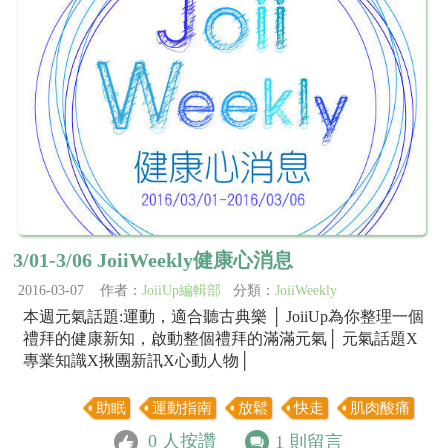
3/01-3/06 JoiiWeekly健康心消息
2016-03-07 作者：
JoiiUp編輯部
分類：
JoiiWeekly
本週元氣話題:運動，適合聽古典樂 │ JoiiUp為你整理一個
禮拜的健康新知，啟動整個禮拜的滿滿元氣│ 元氣話題X
專業知識X揪團新訊X心動人物│
助眠
運動指南
放鬆
快走
肌肉酸痛
0
人按讚
1
則留言