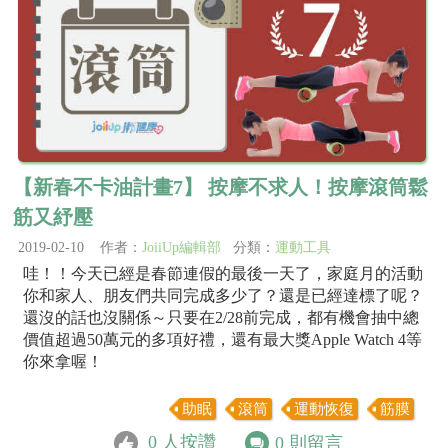
【新春不卡油計畫7】 按摩不求人！按摩滾筒鬆
筋又紓壓
2019-02-10 作者：
JoiiUp編輯部
分類：
運動工具
哇！！今天已經是春節連假的最後一天了，家庭月的活動
你和家人、朋友們共同完成多少了？還是已經達標了呢？
還沒的話也沒關係～只要在2/28前完成，都有機會抽中總
價值超過50萬元的多項好禮，還有最大獎Apple Watch 4等
你來拿喔！
助眠
滾筒
運動恢復
筋膜
0
人按讚
0
則留言