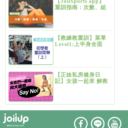
【JoiiSports app】
重訓指南：次數、組
數、節奏、休息
【教練教重訓】菜單
Level1:上半身全面
增肌雕塑
【正妹私房健身日
記】女孩一起來 解救
粗大腿