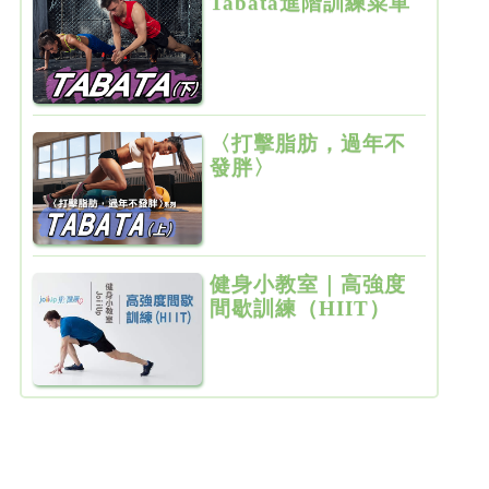
Tabata進階訓練菜單
〈打擊脂肪，過年不
發胖〉
TABATA（上）
健身小教室｜高強度
間歇訓練（HIIT）