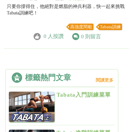
只要你撐得住，他絕對是燃脂的神兵利器，快一起來挑戰
Tabata訓練吧！
高強度間歇
Tabata訓練
0
人按讚
0
則留言
標籤熱門文章
閱讀更多
Tabata入門訓練菜單