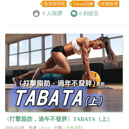
高強度間歇
Tabata訓練
後燃效應
0
人按讚
0
則留言
〈打擊脂肪，過年不發胖〉TABATA（上）
2016-02-09 作者：
Kevin
分類：
有氧運動