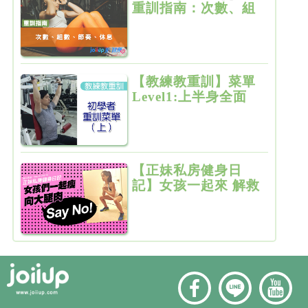
重訓指南：次數、組
數、節奏、休息
【教練教重訓】菜單
Level1:上半身全面
增肌雕塑
【正妹私房健身日
記】女孩一起來 解救
粗大腿