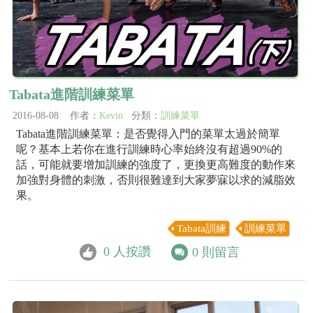
Tabata進階訓練菜單
2016-08-08 作者：
Kevin
分類：
訓練菜單
Tabata進階訓練菜單：是否覺得入門的菜單太過於簡單
呢？基本上若你在進行訓練時心率始終沒有超過90%的
話，可能就要增加訓練的強度了，更換更高難度的動作來
加強對身體的刺激，否則很難達到大家夢寐以求的減脂效
果。
Tabata訓練
訓練菜單
0
人按讚
0
則留言