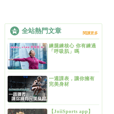
全站熱門文章
閱讀更多
練腿練核心 你有練過
「呼吸肌」嗎
一週課表，讓你擁有
完美身材
【JoiiSports app】