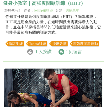
健身小教室｜高強度間歇訓練（HIIT）
2018-08-23 作者：
JoiiUp編輯部
分類：
訓練菜單
你知道什麼是高強度間歇訓練嗎（HIIT）？簡單來說，
HIIT就是用全身的力量，在短時間做出需要爆發力的動
作，並在中間穿插長時間的低強度活動來讓心跳恢復，它
可能是最節省時間的訓練方式。
循環訓練
Tabata訓練
後燃效應
高強度間歇運動
1
人按讚
1
則留言