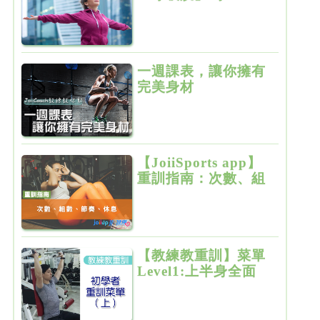
一週課表，讓你擁有
完美身材
【JoiiSports app】
重訓指南：次數、組
數、節奏、休息
【教練教重訓】菜單
Level1:上半身全面
增肌雕塑