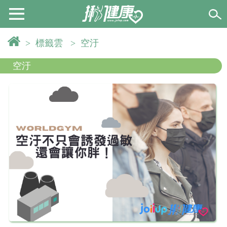
>
標籤雲
>
空汙
空汙