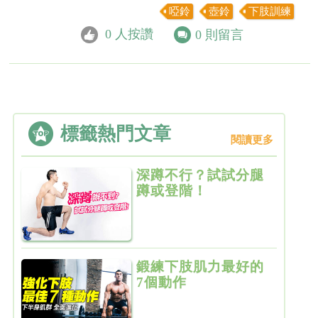
啞鈴
壺鈴
下肢訓練
0
人按讚
0
則留言
標籤熱門文章
閱讀更多
深蹲不行？試試分腿
蹲或登階！
鍛練下肢肌力最好的
7個動作