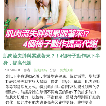
肌肉流失胖與累跟著來？！4個椅子動作練下半
身，提高代謝
2017-04-08 作者：
筋肉媽媽
分類：
肌力訓練
光以下半身運動來說，對於增進健康、幫助減重、增加運
動表現等等就有很大幫助，快走、跑步、單車、肌力運動
等等都是常見方式。特別藉由肌力訓練及功能性訓練的各
種動作，能讓身體在每個不同角度的動作下的許多能力，
如肌力肌耐力、抗旋轉、平衡穩定、爆發力得到更仔細的
強化，如此才有能力避免傷害又跑得更好、跳得更高...