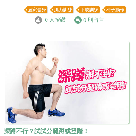
居家健身
肌力訓練
下肢訓練
椅子動作
0
人按讚
0
則留言
深蹲不行？試試分腿蹲或登階！