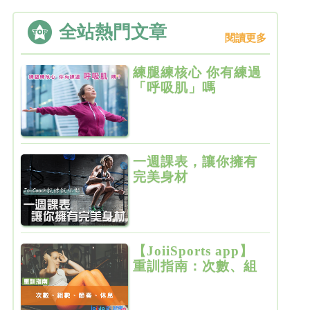
全站熱門文章
閱讀更多
練腿練核心 你有練過
「呼吸肌」嗎
一週課表，讓你擁有
完美身材
【JoiiSports app】
重訓指南：次數、組
數、節奏、休息