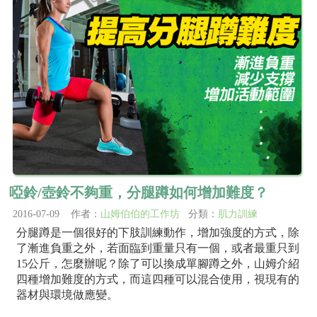
啞鈴/壺鈴不夠重，分腿蹲如何增加難度？
2016-07-09 作者：
山姆伯伯的工作坊
分類：
肌力訓練
分腿蹲是一個很好的下肢訓練動作，增加強度的方式，除
了漸進負重之外，若面臨到重量只有一個，或者最重只到
15公斤，怎麼辦呢？除了可以換成單腳蹲之外，山姆介紹
四種增加難度的方式，而這四種可以混合使用，視現有的
器材與環境做應變。