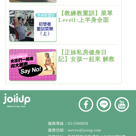
【教練教重訓】菜單
Level1:上半身全面
增肌雕塑
【正妹私房健身日
記】女孩一起來 解救
粗大腿
服務專線：
03-5506858
服務信箱：
service@joiiup.com