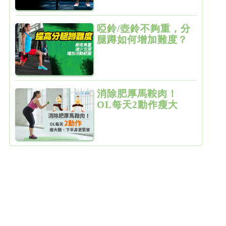
啞鈴/壺鈴不夠重，分
腿蹲如何增加難度？
消除肥厚馬鞍肉！
OL每天2動作瘦大
腿、下半身更緊實