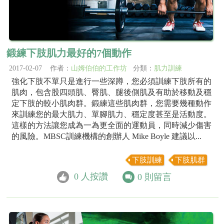
鍛練下肢肌力最好的7個動作
2017-02-07 作者：
山姆伯伯的工作坊
分類：
肌力訓練
強化下肢不單只是進行一些深蹲，您必須訓練下肢所有的
肌肉，包含股四頭肌、臀肌、腿後側肌及有助於移動及穩
定下肢的較小肌肉群。鍛練這些肌肉群，您需要幾種動作
來訓練您的最大肌力、單腳肌力、穩定度甚至是活動度。
這樣的方法讓您成為一為更全面的運動員，同時減少傷害
的風險。MBSC訓練機構的創辦人 Mike Boyle 建議以...
下肢訓練
下肢肌群
0
人按讚
0
則留言