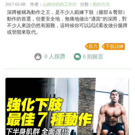
2017-02-08 作者：
山姆伯伯的工作坊
分類：
動的方法
深蹲被稱為動作之王，是不少人鍛練下肢（腿部＆臀部）
動作的首選，但要安全地．無痛地做出”適當”的深蹲，對
不少人來說仍然有困難，這時候你可以試試看改做分腿蹲
或登階來取代。
肌力
下肢訓練
0
人按讚
0
則留言