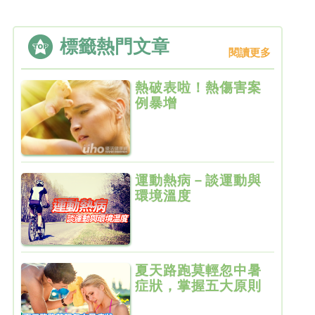
標籤熱門文章
閱讀更多
熱破表啦！熱傷害案
例暴增
運動熱病－談運動與
環境溫度
夏天路跑莫輕忽中暑
症狀，掌握五大原則
緩解不適！