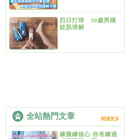
烈日打球 30歲男橫
紋肌溶解
全站熱門文章
閱讀更多
練腿練核心 你有練過