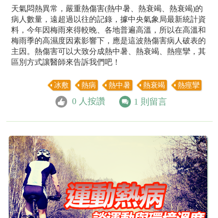
天氣悶熱異常，嚴重熱傷害(熱中暑、熱衰竭、熱衰竭)的
病人數量，遠超過以往的記錄，據中央氣象局最新統計資
料，今年因梅雨來得較晚、各地普遍高溫，所以在高溫和
梅雨季的高濕度因素影響下，應是這波熱傷害病人破表的
主因。熱傷害可以大致分成熱中暑、熱衰竭、熱痙攣，其
區別方式讓醫師來告訴我們吧！
冰敷
熱病
熱中暑
熱衰竭
熱痙攣
0
人按讚
1
則留言