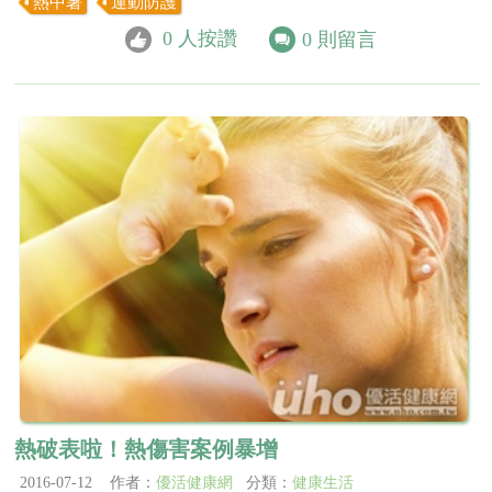
熱中暑
運動防護
0
人按讚
0
則留言
熱破表啦！熱傷害案例暴增
2016-07-12 作者：
優活健康網
分類：
健康生活