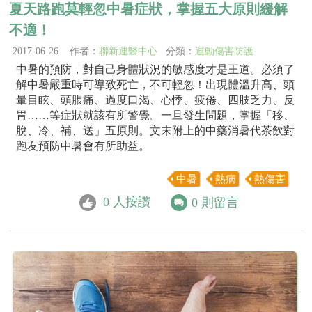
夏天路跑莫輕忽中暑症狀，掌握五大原則緩解
不適！
2017-06-26 作者：
聯新運醫中心
分類：
運動傷害防護
中暑的預防，對自己身體狀況的敏感度才是王道。必須了
解中暑嚴重時可導致死亡，不可輕忽！出現體溫升高、頭
暈目眩、頭脹痛、過度口渴、心悸、疲倦、四肢乏力、反
胃……等症狀就該有所警覺。一旦發生問題，掌握「移、
脫、冷、補、送」五原則。文末附上的中藥消暑代茶飲對
跑友預防中暑會有所助益。
中暑
熱病
熱傷害
0
人按讚
0
則留言