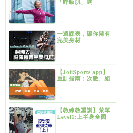
「呼吸肌」嗎
一週課表，讓你擁有
完美身材
【JoiiSports app】
重訓指南：次數、組
數、節奏、休息
【教練教重訓】菜單
Level1:上半身全面
增肌雕塑