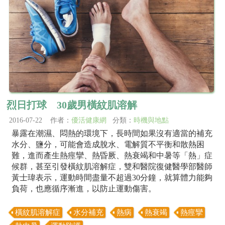
烈日打球 30歲男橫紋肌溶解
2016-07-22 作者：
優活健康網
分類：
時機與地點
暴露在潮濕、悶熱的環境下，長時間如果沒有適當的補充
水分、鹽分，可能會造成脫水、電解質不平衡和散熱困
難，進而產生熱痙攣、熱昏厥、熱衰竭和中暑等「熱」症
候群，甚至引發橫紋肌溶解症，雙和醫院復健醫學部醫師
黃士瑋表示，運動時間盡量不超過30分鐘，就算體力能夠
負荷，也應循序漸進，以防止運動傷害。
橫紋肌溶解症
水分補充
熱病
熱衰竭
熱痙攣