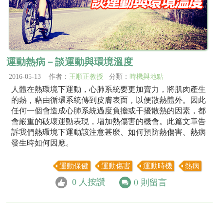
運動熱病－談運動與環境溫度
2016-05-13 作者：
王順正教授
分類：
時機與地點
人體在熱環境下運動，心肺系統要更加賣力，將肌肉產生
的熱，藉由循環系統傳到皮膚表面，以便散熱體外。因此
任何一個會造成心肺系統過度負擔或干擾散熱的因素，都
會嚴重的破壞運動表現，增加熱傷害的機會。此篇文章告
訴我們熱環境下運動該注意甚麼、如何預防熱傷害、熱病
發生時如何因應。
運動保健
運動傷害
運動時機
熱病
0
人按讚
0
則留言