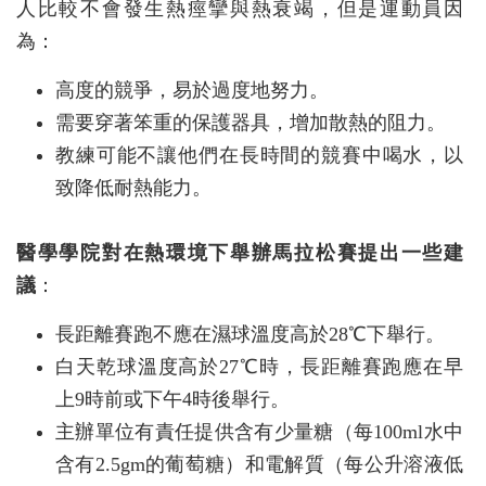
人比較不會發生熱痙攣與熱衰竭，但是運動員因
為：
高度的競爭，易於過度地努力。
需要穿著笨重的保護器具，增加散熱的阻力。
教練可能不讓他們在長時間的競賽中喝水，以
致降低耐熱能力。
醫學學院對在熱環境下舉辦馬拉松賽提出一些建
議
：
長距離賽跑不應在濕球溫度高於28℃下舉行。
白天乾球溫度高於27℃時，長距離賽跑應在早
上9時前或下午4時後舉行。
主辦單位有責任提供含有少量糖（每100ml水中
含有2.5gm的葡萄糖）和電解質（每公升溶液低