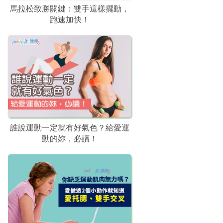
馬拉松致勝關鍵：雙手這樣擺動，
跑速加快！
誰說運動一定就有好氣色？給愛運
動的妳，必讀！