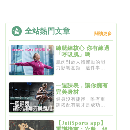
全站熱門文章
閱讀更多
練腿練核心 你有練過
「呼吸肌」嗎
肌肉對於人體運動的能
力影響甚鉅，這件事一
點都不新...
一週課表，讓你擁有
完美身材
健身沒有捷徑，唯有重
訓搭配有氧才是成功的
不二法門...
【JoiiSports app】
重訓指南：次數、組