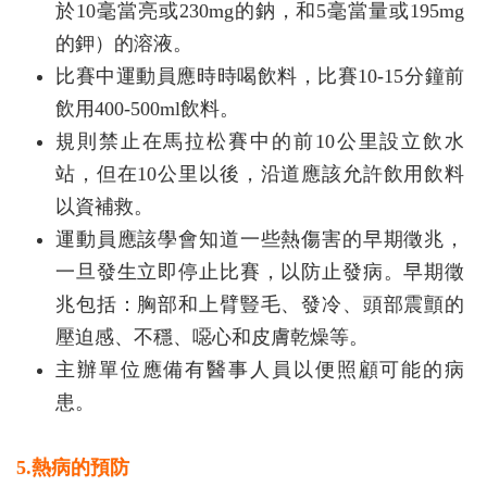
於10毫當亮或230mg的鈉，和5毫當量或195mg
的鉀）的溶液。
比賽中運動員應時時喝飲料，比賽10-15分鐘前
飲用400-500ml飲料。
規則禁止在馬拉松賽中的前10公里設立飲水
站，但在10公里以後，沿道應該允許飲用飲料
以資補救。
運動員應該學會知道一些熱傷害的早期徵兆，
一旦發生立即停止比賽，以防止發病。早期徵
兆包括：胸部和上臂豎毛、發冷、頭部震顫的
壓迫感、不穩、噁心和皮膚乾燥等。
主辦單位應備有醫事人員以便照顧可能的病
患。
5.熱病的預防