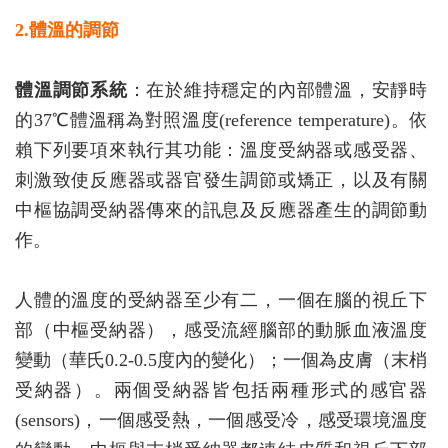
2.體溫的調節
體溫調節系統
：在於維持穩定的內部體溫，安靜時
的37℃體溫稱為對照溫度(reference temperature)。依
賴下列要項來執行其功能：溫度受納器或感受器、
刺激致使反應器或器官發生調節或矯正，以及有關
中樞協調受納器傳來的訊息及反應器產生的調節動
作。
人體的溫度的受納器至少有二，一個在腦的視丘下
部（中樞受納器），感受流經腦部的動脈血液溫度
變動（華氏0.2-0.5度內的變化）；一個為皮膚（末梢
受納器）。兩個受納器皆包括兩種形式的感官器
(sensors)，一個感受熱，一個感受冷，感受環境溫度