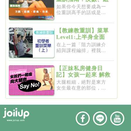
數、節奏、休息
如果你今天想要成為一
位重訓高手的話或是想
要突破瓶...
【教練教重訓】菜單
Level1:上半身全面
增肌雕塑
在上一篇「阻力訓練介
紹與課程編排」裡我們
介紹了重...
【正妹私房健身日
記】女孩一起來 解救
粗大腿
大腿粗細，絕對是東方
女生最在意的部位，彷
彿大腿細...