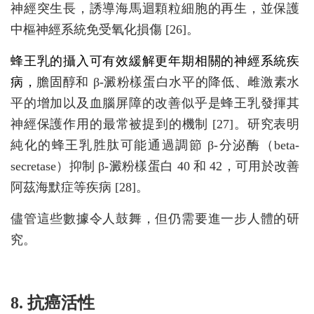
神經突生長，誘導海馬迴顆粒細胞的再生，並保護
中樞神經系統免受氧化損傷 [26]。
蜂王乳的攝入可有效緩解更年期相關的神經系統疾
病，
膽固醇和 β-澱粉樣蛋白水平的降低、雌激素水
平的增加以及血腦屏障的改善似乎是蜂王乳發揮其
神經保護作用的最常被提到的機制 [27]。研究表明
純化的蜂王乳胜肽可能通過調節 β-分泌酶（beta-
secretase）抑制 β-澱粉樣蛋白 40 和 42，可用於改善
阿茲海默症等疾病 [28]。
儘管這些數據令人鼓舞，但仍需要進一步人體的研
究。
8. 抗癌活性