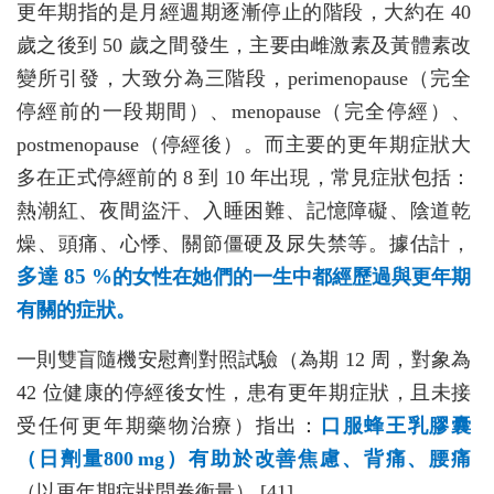
更年期指的是月經週期逐漸停止的階段，大約在 40
歲之後到 50 歲之間發生，主要由雌激素及黃體素改
變所引發，大致分為三階段，perimenopause（完全
停經前的一段期間）、menopause（完全停經）、
postmenopause（停經後）。而主要的更年期症狀大
多在正式停經前的 8 到 10 年出現，常見症狀包括：
熱潮紅、夜間盜汗、入睡困難、記憶障礙、陰道乾
燥、頭痛、心悸、關節僵硬及尿失禁等。據估計，
多達 85 %
的女性在她們的一生中都經歷過與更年期
有關的症狀。
一則雙盲隨機安慰劑對照試驗（為期 12 周，對象為
42 位健康的停經後女性，患有更年期症狀，且未接
受任何更年期藥物治療）指出：
口服蜂王乳膠囊
（日劑量800 mg）有助於改善焦慮、背痛
、
腰痛
（以更年期症狀問卷衡量） [41]。