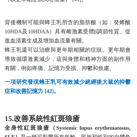
背後機制可能與蜂王乳所含的脂肪酸（如：癸烯酸
10HDA及10HDAA）具有雌激素受體β調節性質、促
進血清素生成及增加血流量有關。
蜂王乳還可以治療與更年期相關的症狀。更年期會
導致循環激素減少，這與身體和精神方面的副作用
有關，例如疼痛、記憶力受損、抑鬱和焦慮。
一項研究發現蜂王乳可有效減少絕經後大鼠的抑鬱
症和改善記憶力 [42]。
15.改善系統性紅斑狼瘡
全身性紅斑狼瘡（Systemic lupus erythematosus,