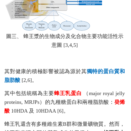
圖三、 蜂王漿的生物成分及化合物主要功能活性示
意圖 [3,4,5]
其對健康的積極影響被認為源於其
獨特的蛋白質和
脂肪酸
[2,6]。
其中包括統稱為主要
蜂王乳蛋白
（major royal jelly
proteins, MRJPs）的九種糖蛋白和兩種脂肪酸：
癸烯
酸
10HDA 及 10HDAA [6]。
蜂王乳還含有多種維生素B群和微量礦物質。然而，