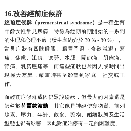
16.改善經前症候群
經前症候群（premenstrual syndrome）
是一種生育
年齡女性常見疾病，特徵為經期前期開始的一系列
的生理和心理不適（發生率約介於 30 % - 80 %），
常見症狀有四肢腫脹、腸胃問題（食欲減退）頭
痛、焦慮、沮喪、疲勞、水腫、關節痛、肌肉痛、
背痛、乳房壓痛等，而這些症狀也常因人或時間出
現極大差異，嚴重時甚至影響到家庭、社交或工
作。
而經前症候群成因仍眾說紛紜，但最大的因素還是
歸咎於
荷爾蒙波動
，其它像是神經傳導物質、前列
腺素、壓力、年齡、飲食、藥物、婚姻狀態及生活
型態也都有影響，因此對症治療有一定的困難度。