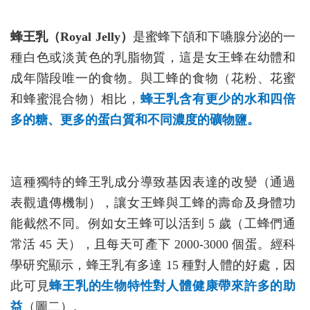
蜂王乳（Royal Jelly）
是蜜蜂下頜和下嚥腺分泌的一
種白色或淡黃色的乳脂物質，這是女王蜂在幼體和
成年階段唯一的食物。與工蜂的食物（花粉、花蜜
和蜂蜜混合物）相比，
蜂王乳含有更少的水和四倍
多的糖、更多的蛋白質和不同濃度的礦物鹽。
這種獨特的蜂王乳成分導致基因表達的改變（通過
表觀遺傳機制），讓女王蜂與工蜂的壽命及身體功
能截然不同。例如女王蜂可以活到 5 歲（工蜂們通
常活 45 天），且每天可產下 2000-3000 個蛋。經科
學研究顯示，蜂王乳有多達 15 種對人體的好處，因
此可見
蜂王乳的生物特性對人體健康帶來許多的助
益
（圖二）。