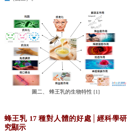
圖二、 蜂王乳的生物特性 [1]
蜂王乳 17 種對人體的好處│經科學研
究顯示