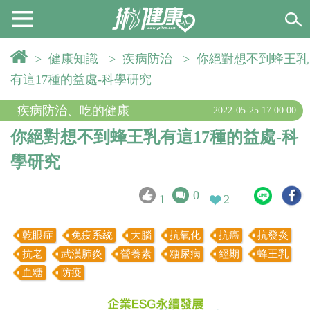
>
健康知識
>
疾病防治
>
你絕對想不到蜂王乳
有這17種的益處-科學研究
疾病防治
、
吃的健康
2022-05-25 17:00:00
你絕對想不到蜂王乳有這17種的益處-科
學研究
0
1
2
乾眼症
免疫系統
大腦
抗氧化
抗癌
抗發炎
抗老
武漢肺炎
營養素
糖尿病
經期
蜂王乳
血糖
防疫