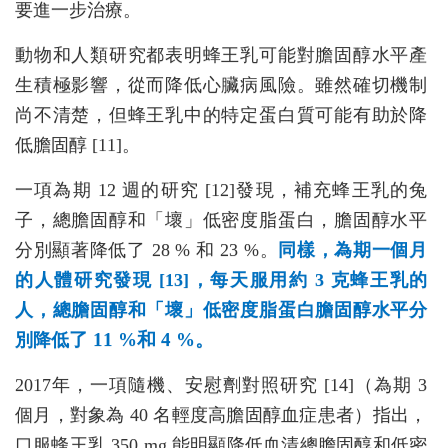
要進一步治療。
動物和人類研究都表明蜂王乳可能對膽固醇水平產
生積極影響，從而降低心臟病風險。雖然確切機制
尚不清楚，但蜂王乳中的特定蛋白質可能有助於降
低膽固醇 [11]。
一項為期 12 週的研究 [12]發現，補充蜂王乳的兔
子，總膽固醇和「壞」低密度脂蛋白，膽固醇水平
分別顯著降低了 28 % 和 23 %。
同樣，為期一個月
的人體研究發現 [13]，每天服用約 3 克蜂王乳的
人，總膽固醇和「壞」低密度脂蛋白膽固醇水平分
了 11 %和 4 %。
別降低
2017年，一項隨機、安慰劑對照研究 [14]（為期 3
個月，對象為 40 名輕度高膽固醇血症患者）指出，
口服蜂王乳 350 mg 能明顯降低血清總膽固醇和低密