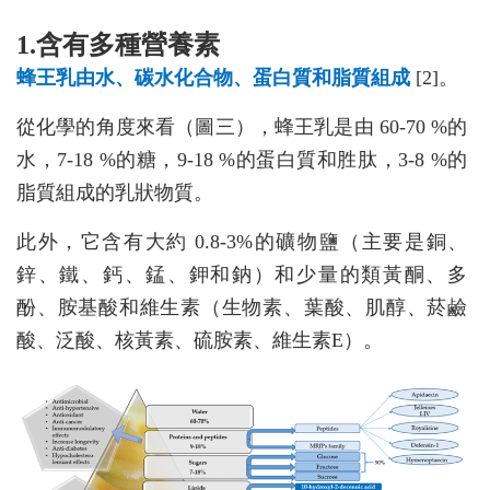
1.含有多種營養素
蜂王乳由水、碳水化合物、蛋白質和脂質組成
[2]。
從化學的角度來看（圖三），蜂王乳是由 60-70 %的
水，7-18 %的糖，9-18 %的蛋白質和胜肽，3-8 %的
脂質組成的乳狀物質。
此外，它含有大約 0.8-3%的礦物鹽（主要是銅、
鋅、鐵、鈣、錳、鉀和鈉）和少量的類黃酮、多
酚、胺基酸和維生素（生物素、葉酸、肌醇、菸鹼
酸、泛酸、核黃素、硫胺素、維生素E）。