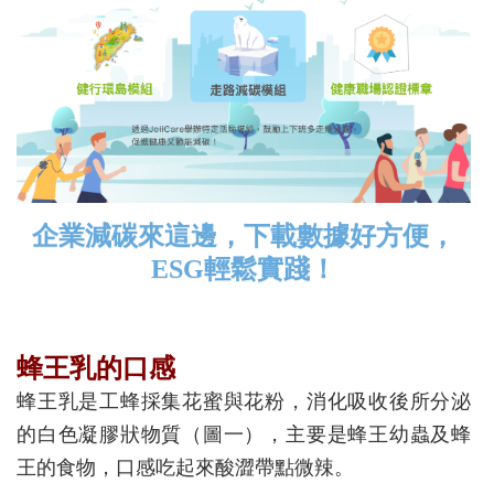
企業減碳來這邊，下載數據好方便，
ESG輕鬆實踐！
蜂王乳的口感
蜂王乳是工蜂採集花蜜與花粉，消化吸收後所分泌
的白色凝膠狀物質（圖一），主要是蜂王幼蟲及蜂
王的食物，口感吃起來酸澀帶點微辣。