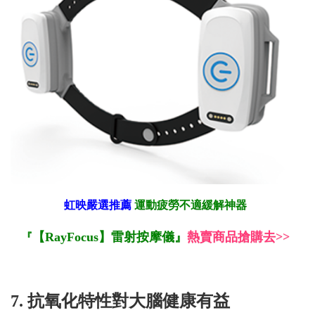
虹映嚴選推薦
運動疲勞不適緩解神器
【RayFocus】雷射按摩儀
』
熱賣商品搶購去>>
『
7. 抗氧化特性對大腦健康有益