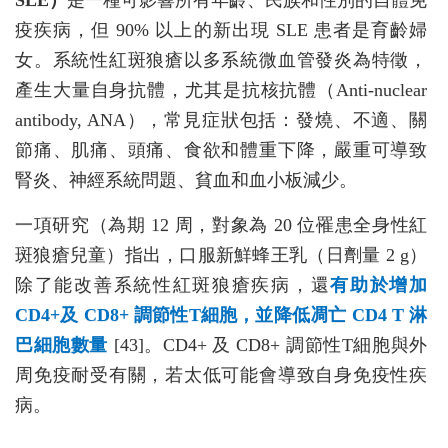
SLE）
是一種可影響所有年齡、民族和性別的自體免
疫疾病，但 90% 以上的新出現 SLE 患者是育齡婦
女。系統性紅斑狼瘡以多系統微血管發炎為特徵，
產生大量自身抗體，尤其是抗核抗體（Anti-nuclear
antibody, ANA），常見症狀包括：發燒、不適、關
節痛、肌痛、頭痛、食欲和體重下降，嚴重可導致
腎炎、神經系統問題、貧血和血小板減少。
一項研究（為期 12 周，對象為 20 位罹患全身性紅
斑狼瘡兒童）指出，口服新鮮蜂王乳（日劑量 2 g）
除了能改善系統性紅斑狼瘡疾病，還
有助於增加
CD4+及 CD8+ 調節性T細胞，並降低凋亡 CD4 T 淋
巴細胞數量
[43]。CD4+ 及 CD8+ 調節性T細胞與外
周免疫耐受有關，若太低可能會導致自身免疫性疾
病。