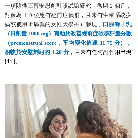
一項隨機三盲安慰劑對照試驗研究（為期 2 個月，
對象為 110 位患有經前症候群，且未有生殖系統疾
病或使用止痛藥的女性大學生）發現，
口服蜂王乳
（日劑量 1000 mg）有助於改善經前症候群評量分數
（premenstrual score，平均變化值達 11.75 分），
相較於安慰劑組的 1.20 分
，且
未有任何副作用出現
[44 ]。