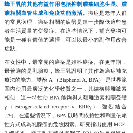
蜂王乳的其他有益作用包括抑制腫瘤細胞生長、腫
瘤相關血管生成和免疫功能激活。
癌症是老年人群
的常見病理，癌症相關的疲勞是進一步降低這些患
者生活質量的併發症。在這些情況下，補充藥物可
能是一種有價值的選擇，可以以最小的副作用改善
症狀。
在女性中，最常見的癌症是婦科癌症。在更年期，
最普遍的是乳腺癌，蜂王乳證明了其作為癌症補充
療法的能力。雙酚 A （Bisphenol A, BPA） 是世界範
圍內使用最廣泛的化學物質之一，其結構與雌激素
相似。這一特性使 BPA 能夠與人類雌激素相關受體
γ（estrogen-related receptor γ, ERRγ） 強烈結合
[29]。在這些情況下，BPA 以時間依賴性和劑量依賴
性方式成為乳腺癌的危險因素。研究指出使用 MCF-