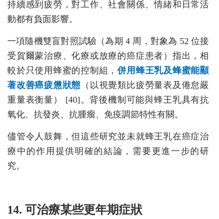
持續感到疲勞，對工作、社會關係、情緒和日常活
動都有負面影響。
一項隨機雙盲對照試驗（為期 4 周，對象為 52 位接
受賀爾蒙治療、化療或放療的癌症患者）指出，相
較於只使用蜂蜜的控制組，
併用蜂王乳及蜂蜜能顯
著改善癌疲憊狀態
（以視覺類比疲勞量表及倦怠嚴
重量表衡量） [40]。背後機制可能與蜂王乳具有抗
氧化、抗發炎、抗腫瘤、免疫調節特性有關。
儘管令人鼓舞，但這些研究並未就蜂王乳在癌症治
療中的作用提供明確的結論，需要更進一步的研
究。
14. 可治療某些更年期症狀