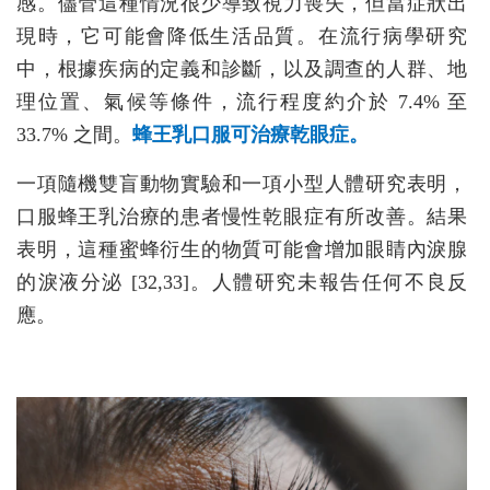
感。儘管這種情況很少導致視力喪失，但當症狀出
現時，它可能會降低生活品質。在流行病學研究
中，根據疾病的定義和診斷，以及調查的人群、地
理位置、氣候等條件，流行程度約介於 7.4% 至
33.7% 之間。
蜂王乳口服可治療乾眼症。
一項隨機雙盲動物實驗和一項小型人體研究表明，
口服蜂王乳治療的患者慢性乾眼症有所改善。結果
表明，這種蜜蜂衍生的物質可能會增加眼睛內淚腺
的淚液分泌 [32,33]。人體研究未報告任何不良反
應。