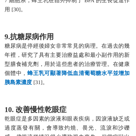
7 細胞系，蜂王乳在體外抑制了 BPA 的生長促進作
用 [30]。
9.抗糖尿病作用
糖尿病是停經後婦女非常常見的病理。在過去的幾
年裡，研究了具有主要治療益處和最小副作用的新
型膳食補充劑，用於這些患者的治療管理。在健康
個體中，
蜂王乳可顯著降低血清葡萄糖水平並增加
胰島素濃度
[31]。
10. 改善慢性乾眼症
乾眼症是多因素的淚液和眼表疾病，因淚液缺乏或
過度蒸發有關，會導致灼燒、畏光、流淚和沙礫