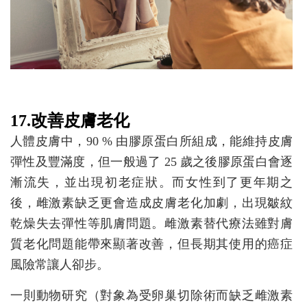
17.改善皮膚老化
人體皮膚中，90 % 由膠原蛋白所組成，能維持皮膚
彈性及豐滿度，但一般過了 25 歲之後膠原蛋白會逐
漸流失，並出現初老症狀。而女性到了更年期之
後，雌激素缺乏更會造成皮膚老化加劇，出現皺紋
乾燥失去彈性等肌膚問題。雌激素替代療法雖對膚
質老化問題能帶來顯著改善，但長期其使用的癌症
風險常讓人卻步。
一則動物研究（對象為受卵巢切除術而缺乏雌激素