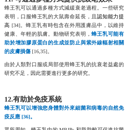
蜂王乳可以通過多種方式減緩衰老過程。一些研究
表明，口服蜂王乳的大鼠壽命延長，且
認知能力提
高
[34]。蜂王乳有時包含在外用護膚品中，以維持
健康、年輕的肌膚。動物研究表明，
蜂王乳可能有
助於增加膠原蛋白的生成並防止與紫外線輻射相關
的皮膚損傷
[16,35]。
由於人類對口服或局部使用蜂王乳的抗衰老益處的
研究不足，因此需要進行更多的研究。
12.有助於免疫系統
蜂王乳可以增強您身體對外來細菌和病毒的自然免
疫反應 [36]。
眾所周知，蜂王乳中的 MRJPs 和脂肪酸可促進抗菌