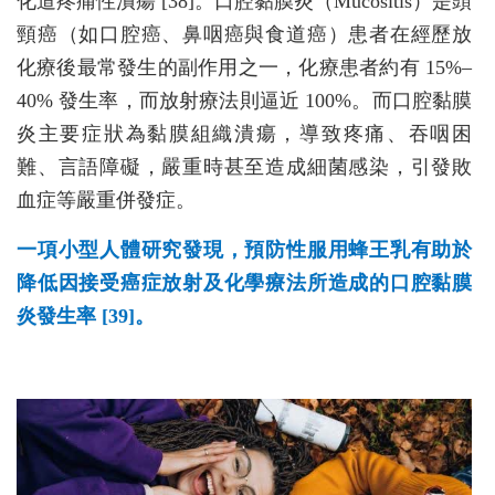
化道疼痛性潰瘍 [38]。口腔黏膜炎（Mucositis）是頭
頸癌（如口腔癌、鼻咽癌與食道癌）患者在經歷放
化療後最常發生的副作用之一，化療患者約有 15%–
40% 發生率，而放射療法則逼近 100%。而口腔黏膜
炎主要症狀為黏膜組織潰瘍，導致疼痛、吞咽困
難、言語障礙，嚴重時甚至造成細菌感染，引發敗
血症等嚴重併發症。
一項小型人體研究發現，預防性服用蜂王乳有助於
降低因接受癌症放射及化學療法所造成的口腔黏膜
炎發生率 [39]。