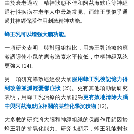
由於衰老過程，精神狀態不佳和阿茲海默症等神經
退行性疾病在老年人中最為常見。而蜂王漿似乎通
過其神經保護作用刺激精神功能。
蜂王乳可以增強大腦功能
。
一項研究表明，與對照組相比，用蜂王乳治療的應
激誘導使小鼠的應激激素水平較低，中樞神經系統
更強大 [24]。
另一項研究導致絕經後大鼠
服用蜂王乳後
記憶力
得
到改善並減輕憂鬱症狀
[25]。更有其他項動物研究
表明，用蜂王乳治療的大鼠能夠
更有效地清除大腦
中與阿茲海默症相關的某些化學沉積物
[12]。
大多數的研究將大腦和神經組織的保護作用歸因於
蜂王乳的抗氧化能力。研究也顯示，蜂王乳能刺激