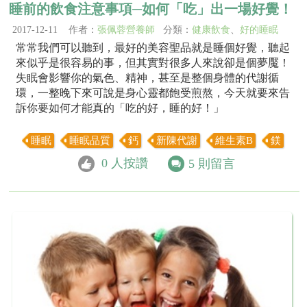
睡前的飲食注意事項─如何「吃」出一場好覺！
2017-12-11 作者：
張佩蓉營養師
分類：
健康飲食
、
好的睡眠
常常我們可以聽到，最好的美容聖品就是睡個好覺，聽起
來似乎是很容易的事，但其實對很多人來說卻是個夢魘！
失眠會影響你的氣色、精神，甚至是整個身體的代謝循
環，一整晚下來可說是身心靈都飽受煎熬，今天就要來告
訴你要如何才能真的「吃的好，睡的好！」
睡眠
睡眠品質
鈣
新陳代謝
維生素B
鎂
0
人按讚
5
則留言