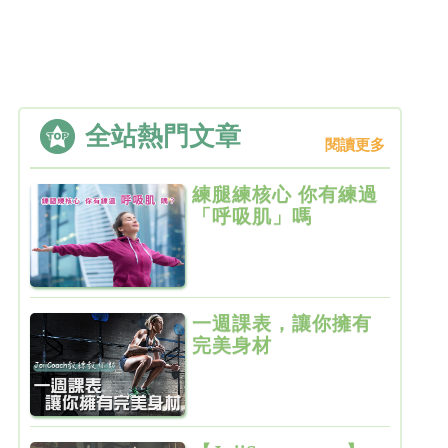
全站熱門文章
閱讀更多
練腿練核心 你有練過
「呼吸肌」嗎
一週課表，讓你擁有
完美身材