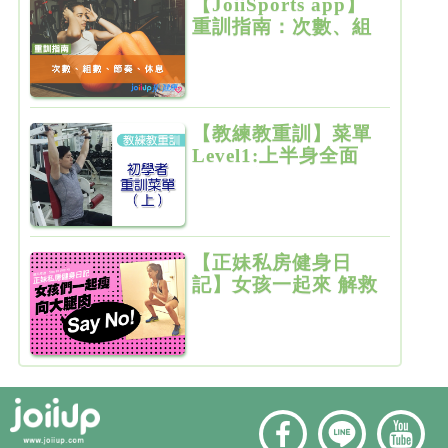
【JoiiSports app】
重訓指南：次數、組
數、節奏、休息
【教練教重訓】菜單
Level1:上半身全面
增肌雕塑
【正妹私房健身日
記】女孩一起來 解救
粗大腿