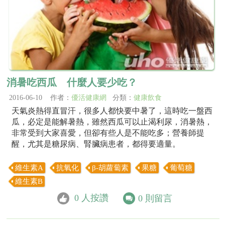
消暑吃西瓜 什麼人要少吃？
2016-06-10 作者：
優活健康網
分類：
健康飲食
天氣炎熱得直冒汗，很多人都快要中暑了，這時吃一盤西
瓜，必定是能解暑熱，雖然西瓜可以止渴利尿，消暑熱，
非常受到大家喜愛，但卻有些人是不能吃多；營養師提
醒，尤其是糖尿病、腎臟病患者，都得要適量。
維生素A
抗氧化
β-胡蘿蔔素
果糖
葡萄糖
維生素B
0
人按讚
0
則留言