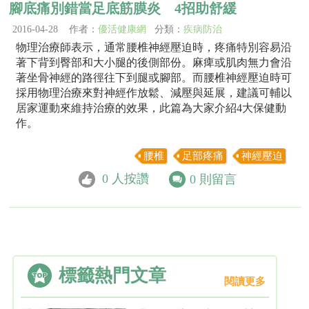
腳底痛別錯當足底筋膜炎 4招助舒緩
2016-04-28 作者：
優活健康網
分類：
疾病防治
物理治療師表示，通常腰椎神經壓迫時，疼痛特別容易沿
著下背到臀部和大小腿的後側部份。麻痺或肌肉無力會沿
著坐骨神經的路徑往下到腿或腳部。而腰椎神經壓迫時可
採用物理治療來對神經作放鬆、減壓與延展，建議可輔以
居家運動來維持治療的效果，此篇為大家介紹4大保健動
作。
腰椎
足部疼痛
神經壓迫
0
人按讚
0
則留言
標籤熱門文章
閱讀更多