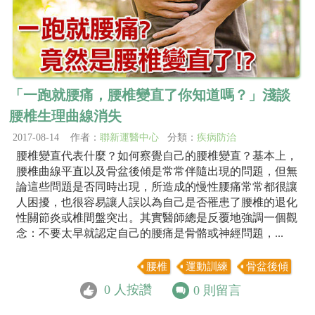
「一跑就腰痛，腰椎變直了你知道嗎？」淺談
腰椎生理曲線消失
2017-08-14 作者：
聯新運醫中心
分類：
疾病防治
腰椎變直代表什麼？如何察覺自己的腰椎變直？基本上，
腰椎曲線平直以及骨盆後傾是常常伴隨出現的問題，但無
論這些問題是否同時出現，所造成的慢性腰痛常常都很讓
人困擾，也很容易讓人誤以為自己是否罹患了腰椎的退化
性關節炎或椎間盤突出。其實醫師總是反覆地強調一個觀
念：不要太早就認定自己的腰痛是骨骼或神經問題，...
腰椎
運動訓練
骨盆後傾
0
人按讚
0
則留言