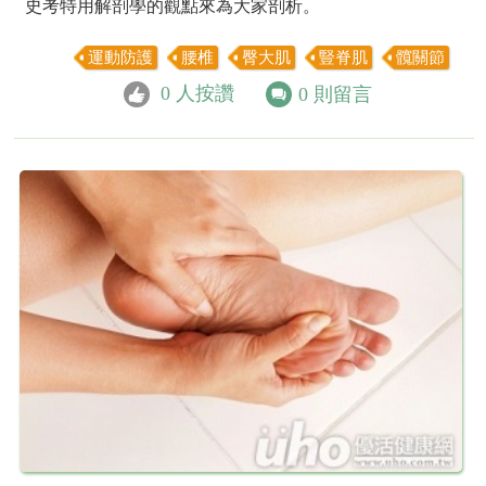
史考特用解剖學的觀點來為大家剖析。
運動防護
腰椎
臀大肌
豎脊肌
髖關節
0
人按讚
0
則留言