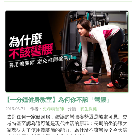
【一分鐘健身教室】為何你不該「彎腰」
2016-06-21 作者：
史考特醫師
分類：
養生保健
去到任何一家健身房，錯誤的彎腰姿勢還是隨處可見。史
考特甚至認為這可能是現代生活的原罪：長期的坐姿讓大
家都失去了使用髖關節的能力。為什麼不該彎腰？今天讓