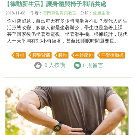
【律動新生活】讓身體與椅子和諧共處
2018-11-08 作者：
雲門舞集舞蹈教室
分類：
健康生活
你可曾留意，自己每天有多少時間坐著不動？現代人的生
活形態改變，多數人都是坐著辦公，學生也是坐著上課，
甚至回家後仍坐著看電視、坐著滑手機。根據統計，現代
人一天平均有9.3小時坐著，甚至比睡眠時間還要長。
脊椎
腰酸背痛
腰椎
神經壓迫
平衡律動操
0
人按讚
0
則留言