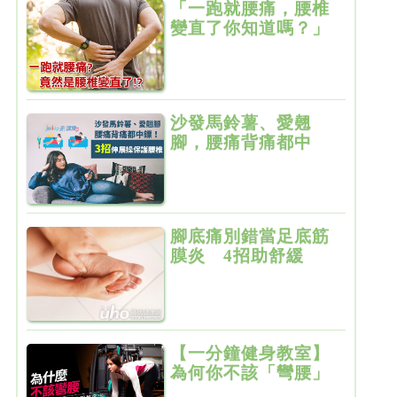
「一跑就腰痛，腰椎
變直了你知道嗎？」
淺談腰椎生理曲線消
失
沙發馬鈴薯、愛翹
腳，腰痛背痛都中
鏢！3招伸展操保護
腰椎
腳底痛別錯當足底筋
膜炎 4招助舒緩
【一分鐘健身教室】
為何你不該「彎腰」