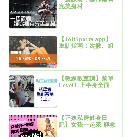
完美身材
【JoiiSports app】
重訓指南：次數、組
數、節奏、休息
【教練教重訓】菜單
Level1:上半身全面
增肌雕塑
【正妹私房健身日
記】女孩一起來 解救
粗大腿