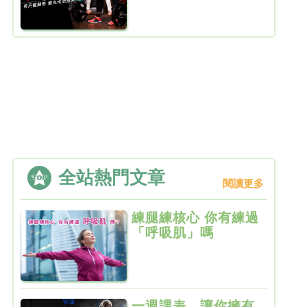
全站熱門文章
閱讀更多
練腿練核心 你有練過
「呼吸肌」嗎
一週課表，讓你擁有