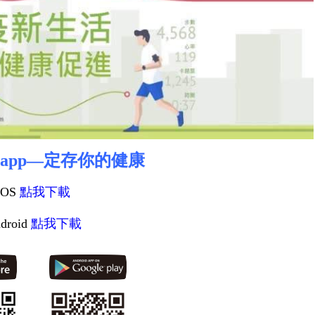
rts app—定存你的健康
iOS
點我下載
droid
點我下載