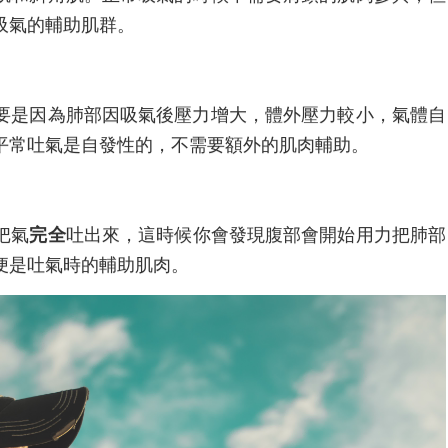
吸氣的輔助肌群。
要是因為肺部因吸氣後壓力增大，體外壓力較小，氣體自
平常吐氣是自發性的，不需要額外的肌肉輔助。
把氣
完全
吐出來，這時候你會發現腹部會開始用力把肺部
便是吐氣時的輔助肌肉。