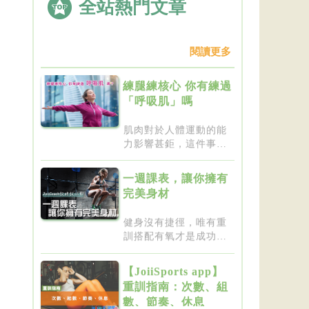
全站熱門文章
閱讀更多
練腿練核心 你有練過
「呼吸肌」嗎
肌肉對於人體運動的能
力影響甚鉅，這件事一
點都不新...
一週課表，讓你擁有
完美身材
健身沒有捷徑，唯有重
訓搭配有氧才是成功的
不二法門...
【JoiiSports app】
重訓指南：次數、組
數、節奏、休息