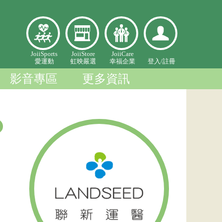
愛
虹映嚴
幸福企
登入個
JoiiSports
JoiiStore
JoiiCare
愛運動
虹映嚴選
幸福企業
登入/
註冊
運
選
業
人中心
動
影音專區
更多資訊