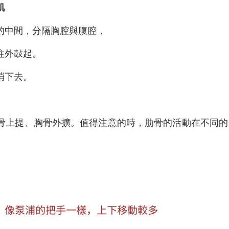
肌
的中間，分隔胸腔與腹腔，
往外鼔起。
消下去。
骨上提、胸骨外擴。值得注意的時，肋骨的活動在不同的