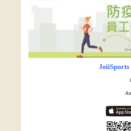
JoiiSpo
An