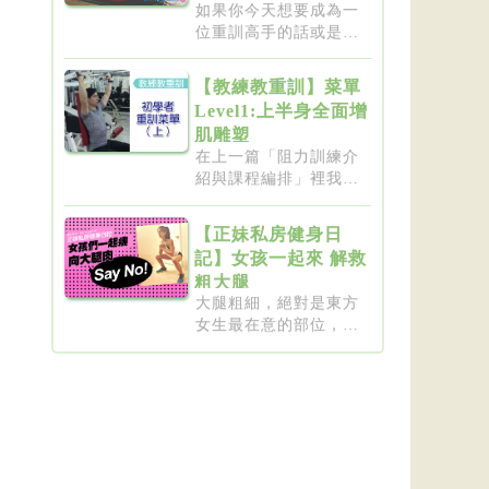
如果你今天想要成為一
位重訓高手的話或是想
要突破瓶...
【教練教重訓】菜單
Level1:上半身全面增
肌雕塑
在上一篇「阻力訓練介
紹與課程編排」裡我們
介紹了重...
【正妹私房健身日
記】女孩一起來 解救
粗大腿
大腿粗細，絕對是東方
女生最在意的部位，彷
彿大腿細...