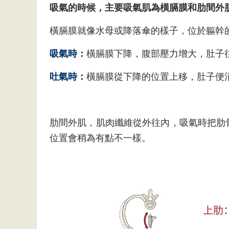
吸氣的時候，主要吸氣肌為橫膈膜和肋間外
橫膈膜就像水母或降落傘的樣子，位於軀幹
吸氣時：
橫膈膜下降，腹部壓力增大，肚子
吐氣時：
橫膈膜從下降的位置上移，肚子便
肋間外肌，肌肉纖維從外往內，吸氣時把肋
位置會稍為有點不一樣。