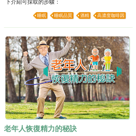
下介紹可採取的步驟：
睡眠
睡眠品質
酒精
高濃度咖啡因
老年人恢復精力的秘訣