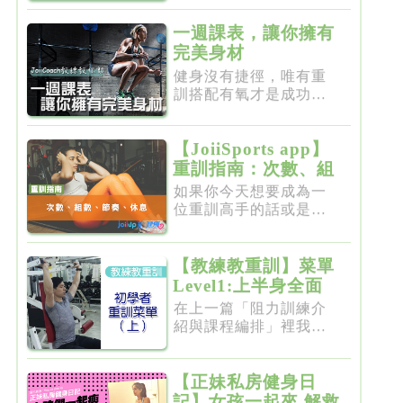
一週課表，讓你擁有
完美身材
健身沒有捷徑，唯有重
訓搭配有氧才是成功的
不二法門...
【JoiiSports app】
重訓指南：次數、組
數、節奏、休息
如果你今天想要成為一
位重訓高手的話或是想
要突破瓶...
【教練教重訓】菜單
Level1:上半身全面
增肌雕塑
在上一篇「阻力訓練介
紹與課程編排」裡我們
介紹了重...
【正妹私房健身日
記】女孩一起來 解救