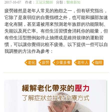
2017-10-07 作者：
王冠元醫師
分類：
醫療新知
疲勞雖然是老年人常見的抱怨之一，但有研究指出，
它除了是衰弱症的自覺指標之外，也可能和腦部加速
老化有關，甚至還被用來預測老年族群的功能限制、
失能以及死亡率。有些生活習慣會消耗你的能量，但
有些生活型態例如停止抽煙或是維持規律的運動習
慣，可以讓你覺得比較不疲倦。以下提供一些可以自
我調整的方法作為參考：
老化
疲勞
少量多餐
老年人
咖啡