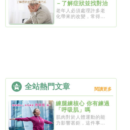
－了解症狀並找對治
療方式
老年人必須處理許多老
化帶來的改變，常得面
臨多種的...
全站熱門文章
閱讀更多
練腿練核心 你有練過
「呼吸肌」嗎
肌肉對於人體運動的能
力影響甚鉅，這件事一
點都不新...