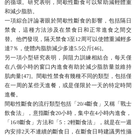
的循環。研究表明，間歇性斷食可以幫助減輕體重
和減少脂肪。
一項綜合評論著眼於間歇性斷食的影響，包括隔日
禁食，這種方法涉及在禁食日和正常進食之間交
替。他們發現，隔天禁食3至12周可以使體重減輕多
達7％，使體內脂肪減少多達5.5公斤[46]。
另一項小型研究表明，與阻力訓練相結合，每天僅
在八個小時的窗口內進食有助於減少脂肪量並維持
肌肉量[47]。間歇性禁食有幾種不同的類型，包括僅
在一周的某些天進餐，或是僅限於一天的特定時間
進餐。
間歇性斷食的流行類型包括「20/4斷食」又稱「戰士
飲食法」，意指斷食20小時，集中在4小時內進食，
「16/8斷食」方法和「5：2輕斷食法」，就是在一週
內安排2天不連續的斷食日，在斷食日時建議男性攝