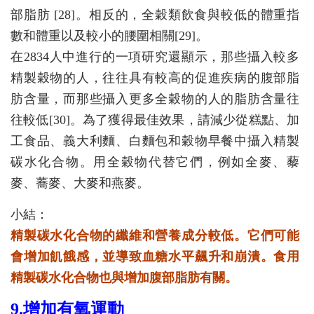
部脂肪 [28]。相反的，全穀類飲食與較低的體重指
數和體重以及較小的腰圍相關[29]。
在2834人中進行的一項研究還顯示，那些攝入較多
精製穀物的人，往往具有較高的促進疾病的腹部脂
肪含量，而那些攝入更多全穀物的人的脂肪含量往
往較低[30]。為了獲得最佳效果，請減少從糕點、加
工食品、義大利麵、白麵包和穀物早餐中攝入精製
碳水化合物。用全穀物代替它們，例如全麥、藜
麥、蕎麥、大麥和燕麥。
小結：
精製碳水化合物的纖維和營養成分較低。它們可能
會增加飢餓感，並導致血糖水平飆升和崩潰。食用
精製碳水化合物也與增加腹部脂肪有關。
9.增加有氧運動