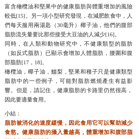
富含橄欖油和堅果中的健康脂肪與體重增加的風險
較低[15]。另一項小型研究發現，在減肥飲食中，人
們每天服用兩湯匙（30毫升）椰子油，他們的腹部
脂肪流失量要比那些接受大豆油的人減少[16]。
同時，在人類和動物研究中，不健康類型的脂肪
（如反式脂肪）已顯示會增加人體脂肪，腰圍和腹
部脂肪[17，18]。
橄欖油，椰子油，鱷梨，堅果和種子只是健康類型
脂肪中的一些例子，可能對脂肪燃燒產生有益影
響。但是，請記住，健康脂肪的卡路里仍然很高，
因此要適量食用。
小結：
脂肪被消化的速度緩慢，因此食用它可以幫助減少
食慾。健康脂肪的攝入量越高，體重增加和腹部脂