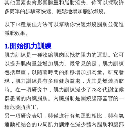
其他因素也會影響體重和脂肪流失。你可以採取許
多簡單的步驟來快速、輕鬆地增加脂肪燃燒。
以下14種最佳方法可以幫助你快速燃燒脂肪並促進
減肥效果。
1.開始肌力訓練
肌力訓練是一種收縮肌肉以抵抗阻力的運動。它可
以提升肌肉量並增加肌力。最常見的是，肌力訓練
包括舉重，以隨著時間的推移增加肌肉量。研究發
現，肌力訓練具有多種健康益處，尤其是燃燒脂肪
時。在一項研究中，肌力訓練減少了78名代謝症候
群患者的內臟脂肪。內臟脂肪是圍繞腹部器官的一
種危險脂肪[1]。
另一項研究表明，與僅進行有氧運動相比，與有氧
運動相結合的12周肌力訓練在減少體內脂肪和腹部