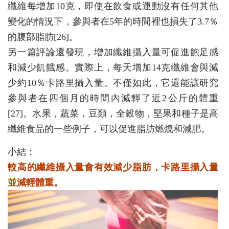
纖維每增加10克，即使在飲食或運動沒有任何其他
變化的情況下，參與者在5年的時間裡也損失了3.7％
的腹部脂肪[26]。
另一篇評論還發現，增加纖維攝入量可促進飽足感
和減少飢餓感。實際上，每天增加14克纖維會與減
少約10％卡路里攝入量。不僅如此，它還能讓研究
參與者在四個月的時間內減輕了近2公斤的體重
[27]。水果，蔬菜，豆類，全穀物，堅果和種子是高
纖維食品的一些例子，可以促進脂肪燃燒和減肥。
小結：
較高的纖維攝入量會有效減少脂肪，卡路里攝入量
並減輕體重。