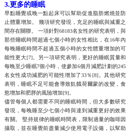
3.更多的睡眠
早點睡覺或晚一點起床可以幫助促進脂肪燃燒並防
止體重增加。 幾項研究發現，充足的睡眠與減重之
間存在關聯。 一項針對68183名女性的研究表明，與
那些睡眠時間超過七個小時的女性相比，在16年內
每晚睡眠時間不超過五個小時的女性體重增加的可
能性更大[7]。另一項研究表明，更好的睡眠質量和
每晚至少睡眠7個小時，使參加6個月減肥計劃的245
名女性成功減肥的可能性增加了33％[8]。其他研究
表明，睡眠不足可能會導致飢餓荷爾蒙的改變，食
慾增加和肥胖的風險增加[9]。
儘管每個人都需要不同的睡眠時間，但大多數研究
發現，每晚睡至少七個小時與達到減重更好的效果
有關。 堅持規律的睡眠時間表，限制過量的咖啡因
攝取，並在睡覺前盡量減少使用電子設備，以幫助