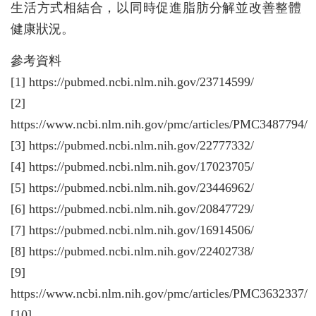
生活方式相結合，以同時促進脂肪分解並改善整體
健康狀況。
參考資料
[1] https://pubmed.ncbi.nlm.nih.gov/23714599/
[2]
https://www.ncbi.nlm.nih.gov/pmc/articles/PMC3487794/
[3] https://pubmed.ncbi.nlm.nih.gov/22777332/
[4] https://pubmed.ncbi.nlm.nih.gov/17023705/
[5] https://pubmed.ncbi.nlm.nih.gov/23446962/
[6] https://pubmed.ncbi.nlm.nih.gov/20847729/
[7] https://pubmed.ncbi.nlm.nih.gov/16914506/
[8] https://pubmed.ncbi.nlm.nih.gov/22402738/
[9]
https://www.ncbi.nlm.nih.gov/pmc/articles/PMC3632337/
[10]