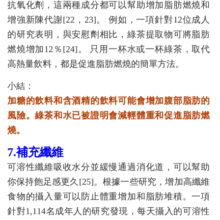
抗氧化劑，這兩種成分都可以幫助增加脂肪燃燒和
增強新陳代謝[22，23]。 例如，一項針對12位成人
的研究表明，與安慰劑相比，綠茶提取物可將脂肪
燃燒增加12％[24]。 只用一杯水或一杯綠茶，取代
高熱量飲料，都是促進脂肪燃燒的簡單方法。
小結：
加糖的飲料和含酒精的飲料可能會增加腹部脂肪的
風險。綠茶和水已被證明會減輕體重和促進脂肪燃
燒。
7.補充纖維
可溶性纖維吸收水分並緩慢通過消化道，可以幫助
你保持飽足感更久[25]。根據一些研究，增加高纖維
食物的攝入量可以防止體重增加和脂肪堆積。一項
針對1,114名成年人的研究發現，每天攝入的可溶性