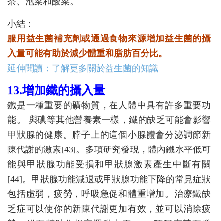
茶、泡菜和酸菜。
小結：
服用益生菌補充劑或通過食物來源增加益生菌的攝
入量可能有助於減少體重和脂肪百分比。
延伸閱讀：了解更多關於益生菌的知識
13.增加鐵的攝入量
鐵是一種重要的礦物質，在人體中具有許多重要功
能。 與碘等其他營養素一樣，鐵的缺乏可能會影響
甲狀腺的健康。脖子上的這個小腺體會分泌調節新
陳代謝的激素[43]。多項研究發現，體內鐵水平低可
能與甲狀腺功能受損和甲狀腺激素產生中斷有關
[44]。甲狀腺功能減退或甲狀腺功能下降的常見症狀
包括虛弱，疲勞，呼吸急促和體重增加。治療鐵缺
乏症可以使你的新陳代謝更加有效，並可以消除疲