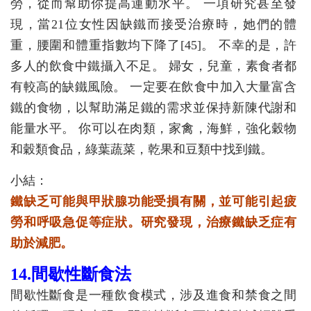
勞，從而幫助你提高運動水平。 一項研究甚至發
現，當21位女性因缺鐵而接受治療時，她們的體
重，腰圍和體重指數均下降了[45]。 不幸的是，許
多人的飲食中鐵攝入不足。 婦女，兒童，素食者都
有較高的缺鐵風險。 一定要在飲食中加入大量富含
鐵的食物，以幫助滿足鐵的需求並保持新陳代謝和
能量水平。 你可以在肉類，家禽，海鮮，強化穀物
和穀類食品，綠葉蔬菜，乾果和豆類中找到鐵。
小結：
鐵缺乏可能與甲狀腺功能受損有關，並可能引起疲
勞和呼吸急促等症狀。研究發現，治療鐵缺乏症有
助於減肥。
14.間歇性斷食法
間歇性斷食是一種飲食模式，涉及進食和禁食之間