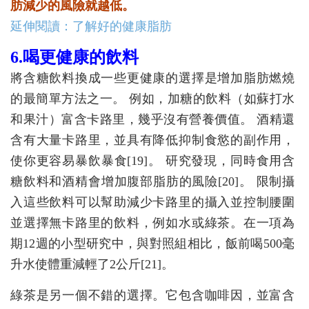
肪減少的風險就越低。
延伸閱讀：了解好的健康脂肪
6.喝更健康的飲料
將含糖飲料換成一些更健康的選擇是增加脂肪燃燒
的最簡單方法之一。 例如，加糖的飲料（如蘇打水
和果汁）富含卡路里，幾乎沒有營養價值。 酒精還
含有大量卡路里，並具有降低抑制食慾的副作用，
使你更容易暴飲暴食[19]。 研究發現，同時食用含
糖飲料和酒精會增加腹部脂肪的風險[20]。 限制攝
入這些飲料可以幫助減少卡路里的攝入並控制腰圍
並選擇無卡路里的飲料，例如水或綠茶。在一項為
期12週的小型研究中，與對照組相比，飯前喝500毫
升水使體重減輕了2公斤[21]。
綠茶是另一個不錯的選擇。它包含咖啡因，並富含