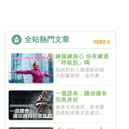
全站熱門文章
閱讀更多
練腿練核心 你有練過
「呼吸肌」嗎
肌肉對於人體運動的能
力影響甚鉅，這件事一
點都不新...
一週課表，讓你擁有
完美身材
健身沒有捷徑，唯有重
訓搭配有氧才是成功的
不二法門...