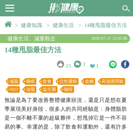
>
健康知識
>
健康生活
>
14種甩脂最佳方法
健康生活
、
減重觀念
2020-07-21 12:01:08
14種甩脂最佳方法
1
15
1
減脂
睡眠
飲食
抗性澱粉
血糖
高強度間歇
HIIT
油脂
益生菌
咖啡
無論是為了要改善整體健康狀況，還是只是想在夏
季展現美好身段，很多人的共同經驗是：身體脂肪
是一個不離不棄的超級夥伴，想甩掉它是一件不容
易的事。幸運的是，除了飲食和運動外，還有許多