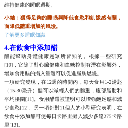
維持健康的睡眠週期。
小結：獲得足夠的睡眠與降低食慾和飢餓感有關，
而降低體重增加的風險。
了解更多睡眠知識
4.在飲食中添加醋
醋能幫助身體健康是眾所皆知的。根據一些研究
[10]，它除了對心臟健康和血糖控制有潛在影響外，
增加食用醋的攝入量還可以促進脂肪燃燒。
一項研究發現，在12週的時間內，每天食用1-2湯匙
（15-30毫升）醋可以減輕人們的體重，腹部脂肪和
平均腰圍[11]。食用醋還被證明可以增強飽足感和減
少食慾[12]。另一項針對11個人的小型研究表明，在
飲食中添加醋可使每日卡路里攝入減少多達275卡路
里[13]。