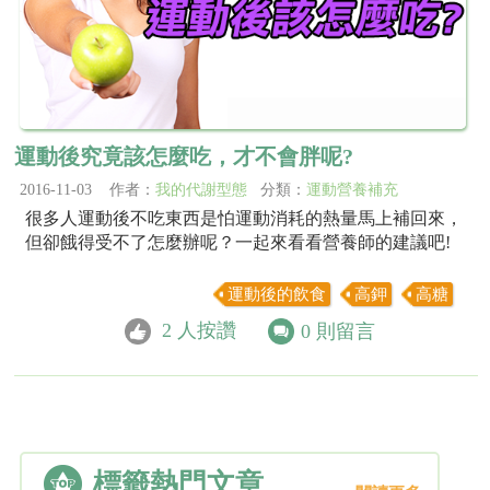
運動後究竟該怎麼吃，才不會胖呢?
2016-11-03 作者：
我的代謝型態
分類：
運動營養補充
很多人運動後不吃東西是怕運動消耗的熱量馬上補回來，
但卻餓得受不了怎麼辦呢？一起來看看營養師的建議吧!
運動後的飲食
高鉀
高糖
2
人按讚
0
則留言
標籤熱門文章