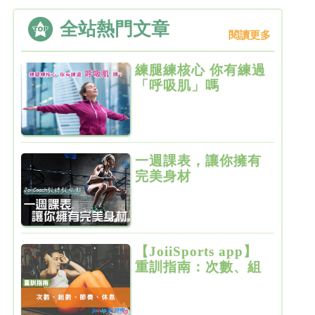
全站熱門文章
閱讀更多
練腿練核心 你有練過
「呼吸肌」嗎
一週課表，讓你擁有
完美身材
【JoiiSports app】
重訓指南：次數、組
數、節奏、休息