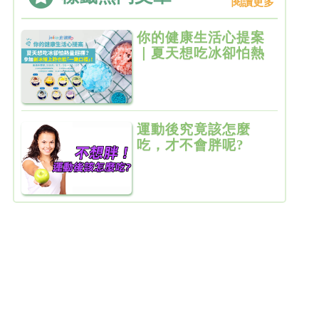
閱讀更多
你的健康生活心提案
｜夏天想吃冰卻怕熱
量超標？ 參加剉冰線
上跑也能「一飽口
福」！
運動後究竟該怎麼
吃，才不會胖呢?