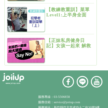
【教練教重訓】菜單
Level1:上半身全面
增肌雕塑
【正妹私房健身日
記】女孩一起來 解救
粗大腿
服務專線：
03-5506858
服務信箱：
service@joiiup.com
服務地址：
新竹縣竹北市成功十二街30號9樓