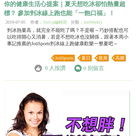
你的健康生活心提案｜夏天想吃冰卻怕熱量超
標？ 參加剉冰線上跑也能「一飽口福」！
2019-07-05 作者：
JoiiUp編輯部
分類：
JoiiWeekly
剉冰熱量高，就完全不能吃了嗎？不是喔～巧妙搭配也可
以吃得開心又消暑，若是不想吃冰也沒關係，跟著本周小
事記推薦的JoiiSports剉冰線上跑健康歡樂一整夏吧～
JoiiSports
夏日
瘦身
高糖
0
人按讚
0
則留言