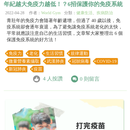
年紀越大免疫力越低！？6招保護你的免疫系統
2022-04-28 作者：
World Gym
分類：
健康生活
、
疾病防治
青壯年的免疫力會隨著年齡遞增，但過了 40 歲以後，免
疫系統卻會逐年衰退，為了避免讓免疫系統老化的太快，
平常就應該注意自己的生活習慣，文章幫大家整理出 6 個
保護免疫系統的好方法！
免疫力
老化
生活習慣
規律運動
微量營養素攝取
武漢肺炎
冠狀病毒
COVID-19
新冠肺炎
疫苗
4
人按讚
0
則留言