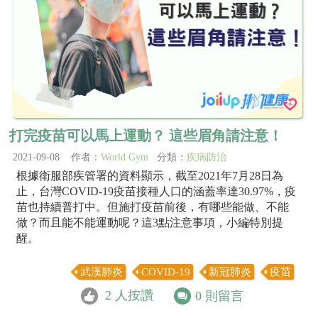
打完疫苗可以馬上運動？ 這些眉角請注意！
2021-09-08 作者：
World Gym
分類：
疾病防治
根據衛服部疾管署的資料顯示，截至2021年7月28日為
止，台灣COVID-19疫苗接種人口的涵蓋率達30.97%，疫
苗也持續普打中。但施打疫苗前後，有哪些能做、不能
做？而且能不能運動呢？這3點注意事項，小編特別提
醒。
武漢肺炎
COVID-19
新冠肺炎
疫苗
2
人按讚
0
則留言