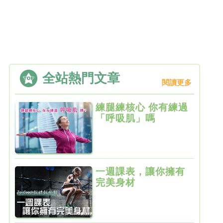
全站熱門文章
閱讀更多
練腿練核心 你有練過
「呼吸肌」嗎
一週課表，讓你擁有
完美身材