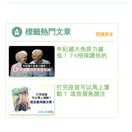
標籤熱門文章
閱讀更多
年紀越大免疫力越
低！？6招保護你的
免疫系統
打完疫苗可以馬上運
動？ 這些眉角請注
意！