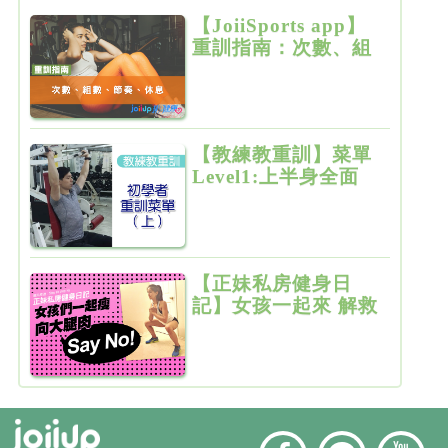
【JoiiSports app】
重訓指南：次數、組
數、節奏、休息
【教練教重訓】菜單
Level1:上半身全面
增肌雕塑
【正妹私房健身日
記】女孩一起來 解救
粗大腿