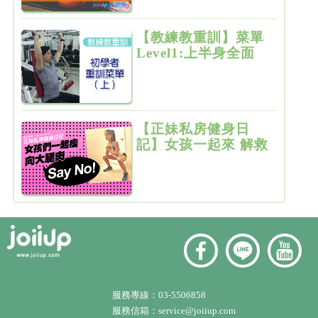
【教練教重訓】菜單
Level1:上半身全面
增肌雕塑
【正妹私房健身日
記】女孩一起來 解救
粗大腿
服務專線：
03-5506858
服務信箱：
service@joiiup.com