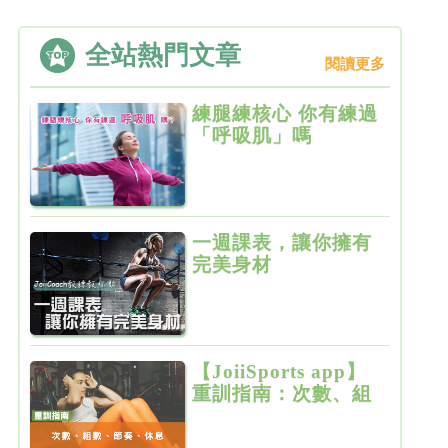
全站熱門文章
閱讀更多
練腿練核心 你有練過
「呼吸肌」嗎
一週課表，讓你擁有
完美身材
【JoiiSports app】
重訓指南：次數、組
數、節奏、休息