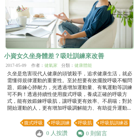
小資女久坐身體差？吸吐訓練來改善
2017-05-09 作者：
健氣家
分類：
健康體能
久坐是危害現代人健康的頭號殺手，追求健康生活，就必
需懂得規律運動的重要性。至於想要有效擺脫呼吸不暢問
題、鍛鍊心肺耐力，光透過增加運動量、有氧運動等訓練
可不夠！透過持續性使用腹式呼吸，養成正確的呼吸方
式，能有效鍛鍊呼吸肌，讓呼吸更有效率、不易喘；對於
開始運動的人，更有增加呼吸調解能力、有助提升運動...
腹式呼吸
呼吸訓練
呼吸肌
呼吸肌訓練器
0
人按讚
0
則留言