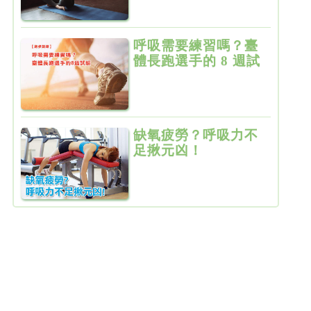
呼吸需要練習嗎？臺
體長跑選手的 8 週試
驗
缺氧疲勞？呼吸力不
足揪元凶！