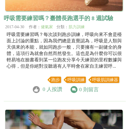
呼吸需要練習嗎？臺體長跑選手的 8 週試驗
2017-04-30 作者：
健氣家
分類：
肌力訓練
呼吸需要練習嗎？每次談到跑步訓練，呼吸向來不會是檯
面上討論的重點，因為我們總是直覺認為，呼吸是人類與
天俱來的本能，就如同跑步一般，只要擁有一副健全的身
體，這項行為就會自然而然發生。這也是為什麼你可以很
輕易地在臉書看到某一位跑友分享今天練習的里程數據與
心得，但是你絕對沒聽過有人平時會在家自主練習呼...
跑步
呼吸訓練
呼吸肌訓練器
0
人按讚
0
則留言