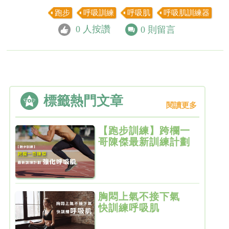
跑步
呼吸訓練
呼吸肌
呼吸肌訓練器
0
人按讚
0
則留言
標籤熱門文章
閱讀更多
【跑步訓練】跨欄一
哥陳傑最新訓練計劃
強化呼吸肌
胸悶上氣不接下氣
快訓練呼吸肌