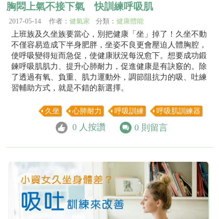
胸悶上氣不接下氣 快訓練呼吸肌
2017-05-14 作者：
健氣家
分類：
健康體能
上班族及久坐族要當心，別把健康「坐」掉了！久坐不動
不僅容易造成下半身肥胖，坐姿不良更會壓迫人體胸腔，
使呼吸變得短而急促，使健康狀況每況愈下。想要成功鍛
鍊呼吸肌肌力、提升心肺耐力，促進健康是有訣竅的。除
了透過有氧、負重、肌力運動外，調節阻抗力的吸、吐練
習輔助方式，就是不錯的新選擇。
久坐
心肺耐力
呼吸訓練
呼吸肌訓練器
0
人按讚
0
則留言