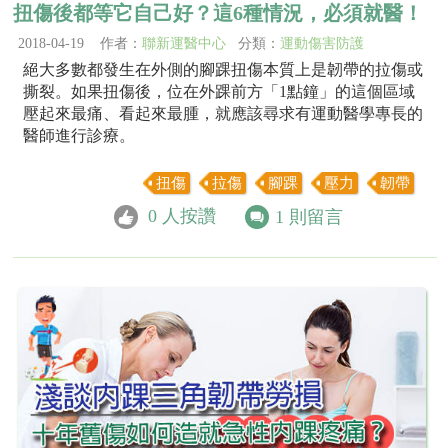
扭傷後都等它自己好？這6種情況，必須就醫！
2018-04-19 作者：
聯新運醫中心
分類：
運動傷害防護
絕大多數都發生在外側的腳踝扭傷本質上是韌帶的拉傷或
撕裂。如果扭傷後，位在外踝前方「1點鐘」的這個區域
壓起來最痛、看起來最腫，就應該尋求有運動醫學專長的
醫師進行診療。
扭傷
拉傷
腳踝
壓力
韌帶
0
人按讚
1
則留言