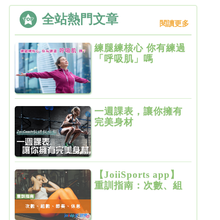
全站熱門文章
閱讀更多
練腿練核心 你有練過
「呼吸肌」嗎
一週課表，讓你擁有
完美身材
【JoiiSports app】
重訓指南：次數、組
數、節奏、休息