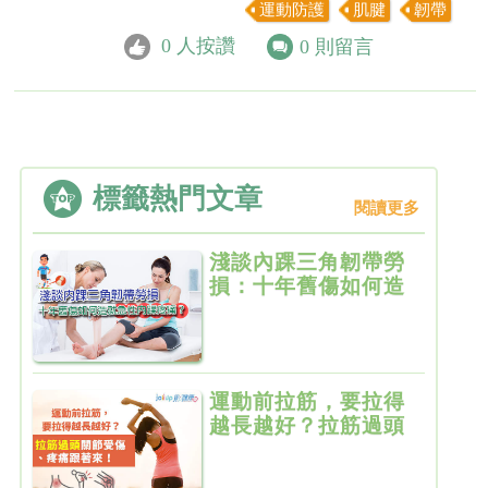
運動防護
肌腱
韌帶
0
人按讚
0
則留言
標籤熱門文章
閱讀更多
淺談內踝三角韌帶勞
損：十年舊傷如何造
就急性內踝疼痛？
運動前拉筋，要拉得
越長越好？拉筋過頭
關節受傷、疼痛跟著
來