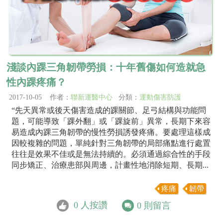
淺談內踝三角韌帶勞損：十年舊傷如何造就急
性內踝疼痛？
2017-10-05 作者：
聯新運醫中心
分類：
運動傷害防護
“先天異常或後天傷害造成的踝關節、足弓結構與功能問
題，可能導致「踝外翻」或「踝旋前」異常，長期下來容
易造成內踝三角韌帶的慢性勞損誘發疼痛。要處理這樣成
因較複雜的問題，單純針對三角韌帶的局部痛點進行處置
往往是效果不佳或是無法持續的。必須通過綜合性的手段
同步矯正、治療患部與周邊，計畫性地消除短期、長期...
疼痛
韌帶
0
人按讚
0
則留言