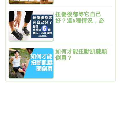
扭傷後都等它自己
好？這6種情況，必
須就醫！
如何才能扭斷肌腱顛
倒勇？