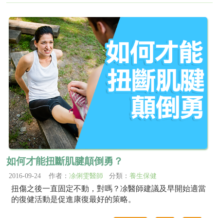
如何才能扭斷肌腱顛倒勇？
2016-09-24 作者：
凃俐雯醫師
分類：
養生保健
扭傷之後一直固定不動，對嗎？凃醫師建議及早開始適當
的復健活動是促進康復最好的策略。