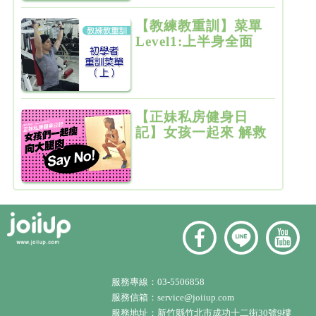
【教練教重訓】菜單
Level1:上半身全面
增肌雕塑
【正妹私房健身日
記】女孩一起來 解救
粗大腿
服務專線：
03-5506858
服務信箱：
service@joiiup.com
服務地址：
新竹縣竹北市成功十二街30號9樓