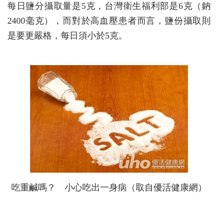
每日鹽分攝取量是5克，台灣衛生福利部是6克（鈉
2400毫克），而對於高血壓患者而言，鹽份攝取則
是要更嚴格，每日須小於5克。
吃重鹹嗎？ 小心吃出一身病（取自優活健康網）