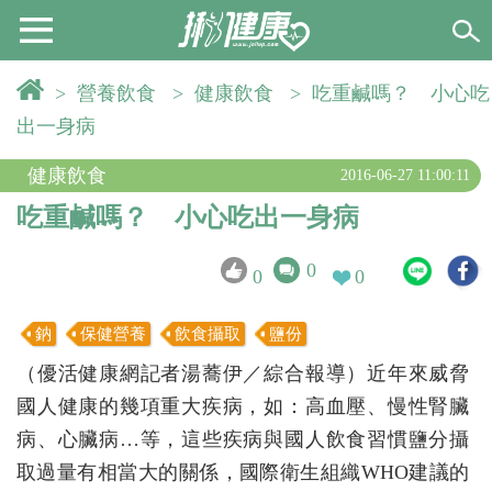
>
營養飲食
>
健康飲食
>
吃重鹹嗎？ 小心吃
出一身病
健康飲食
2016-06-27 11:00:11
吃重鹹嗎？ 小心吃出一身病
0
0
0
鈉
保健營養
飲食攝取
鹽份
（優活健康網記者湯蕎伊／綜合報導）近年來威脅
國人健康的幾項重大疾病，如：高血壓、慢性腎臟
病、心臟病…等，這些疾病與國人飲食習慣鹽分攝
取過量有相當大的關係，國際衛生組織WHO建議的