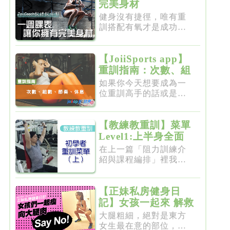
完美身材
健身沒有捷徑，唯有重
訓搭配有氧才是成功的
不二法門...
【JoiiSports app】
重訓指南：次數、組
數、節奏、休息
如果你今天想要成為一
位重訓高手的話或是想
要突破瓶...
【教練教重訓】菜單
Level1:上半身全面
增肌雕塑
在上一篇「阻力訓練介
紹與課程編排」裡我們
介紹了重...
【正妹私房健身日
記】女孩一起來 解救
粗大腿
大腿粗細，絕對是東方
女生最在意的部位，彷