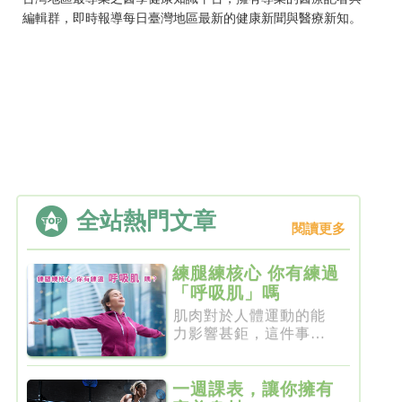
編輯群，即時報導每日臺灣地區最新的健康新聞與醫療新知。
全站熱門文章
閱讀更多
練腿練核心 你有練過
「呼吸肌」嗎
肌肉對於人體運動的能
力影響甚鉅，這件事一
點都不新...
一週課表，讓你擁有