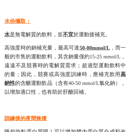
水份攝取：
水
是無電解質的飲料，並
不宜
於運動後補充。
高強度時的鈉補充量，最高可達
50-80mmol/L
，而一
般的市售的運動飲料，其含鈉量僅約15-25 mmol/L，
遠遠不及競賽時的電解質需求；超過型運動飲料中
的量；因此，競賽或高強度訓練時，應補充飲用
高
鈉性
的含醣運動飲品（含有40-50 mmol/L氯化鈉），
以增加適口性，也有助於肝醣回補。
訓練後的夜間恢復
睡前吃點蛋白質吧！可以增加體內蛋白質合成和改