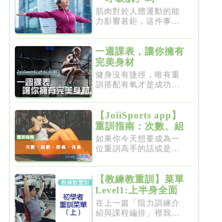
肌肉對於人體運動的能
力影響甚鉅，這件事一
點都不新...
一週課表，讓你擁有
完美身材
健身沒有捷徑，唯有重
訓搭配有氧才是成功的
不二法門...
【JoiiSports app】
重訓指南：次數、組
數、節奏、休息
如果你今天想要成為一
位重訓高手的話或是想
要突破瓶...
【教練教重訓】菜單
Level1:上半身全面
增肌雕塑
在上一篇「阻力訓練介
紹與課程編排」裡我們