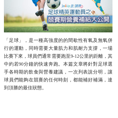
「足球」，是一種高強度的的間歇性有氧及無氧併
行的運動，同時需要大量肌力和肌耐力支撐，一場
比賽下來，球員們通常需要跑至
9-12
公里的距離，其
中約若
90
分鐘的快速奔跑。本篇文章將針對足球選
手各時期的飲食與營養建議，一次列表說分明，讓
球員們能夠在競賽的任何時刻，都能補好補滿，達
到頂勝的最佳狀態。