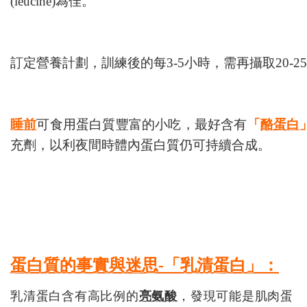
(leucine)為佳。
訂定營養計劃，訓練後的每3-5小時，需再攝取20-2
睡前
可食用蛋白質豐富的小吃，最好含有
「
酪蛋白
充劑，以利夜間時體內蛋白質仍可持續合成。
蛋白質的事實與迷思-「乳清蛋白」：
乳清蛋白含有高比例的
亮氨酸
，發現可能是肌肉蛋