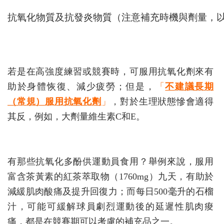
抗氧化物質及抗發炎物質（注意補充時機與劑量，
若是在高強度練習或競賽時，可服用抗氧化劑來有
助於身體恢復、減少疲勞；但是，
「
不建議長期
（常規）服用抗氧化劑
」
，對於生理狀態慘會適得
其反，例如，大劑量維生素C和E。
有那些抗氧化多酚供運動員食用？舉例來說，服用
富含茶黃素的紅茶萃取物（1760mg）九天，有助於
減緩肌肉酸痛及提升回復力；而每日500毫升的石榴
汁，可能可緩解球員劇烈運動後的延遲性肌肉痠
痛，都是在競賽期可以考慮的補充品之一。