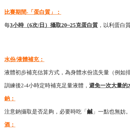
比賽期間-「蛋白質」：
每
3小時（6次/日）攝取20~25克蛋白質
，以利蛋白
水份/液體補充：
液體初步補充估算方式，為身體水份流失量（例如
訓練後2-4小時定時補充足量液體，
避免一次大量的
鈉：
注意鈉攝取是否足夠，必要時吃「
鹹
」一點也無妨
酒：