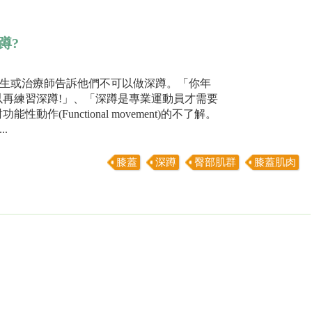
蹲?
生或治療師告訴他們不可以做深蹲。「你年
以再練習深蹲!」、「深蹲是專業運動員才需要
(Functional movement)的不了解。
.
膝蓋
深蹲
臀部肌群
膝蓋肌肉