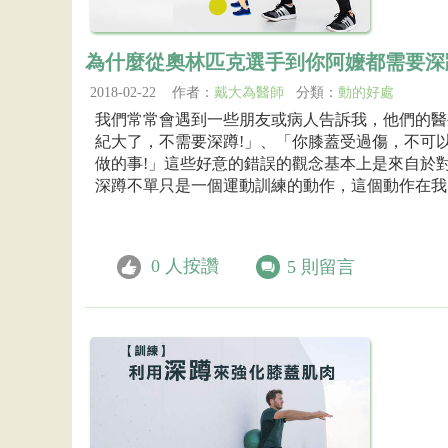
為什麼從奧林匹克選手到你阿嬤都需要深
2018-02-22 作者：
戴大為醫師
分類：
動的好處
我們常常會遇到一些朋友或病人告訴我，他們的醫
紀大了，不需要深蹲!」、「你膝蓋受過傷，不可
做的事!」這些好意的錯誤的觀念基本上是來自於對功能性動作
深蹲不單只是一個運動訓練的動作，這個動作在我..
0
人按讚
5
則留言