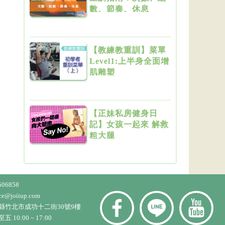
數、節奏、休息
【教練教重訓】菜單
Level1:上半身全面增
肌雕塑
【正妹私房健身日
記】女孩一起來 解救
粗大腿
506858
ice@joiiup.com
縣竹北市成功十二街30號9樓
10:00 ~ 17:00