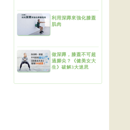
利用深蹲來強化膝蓋
肌肉
做深蹲，膝蓋不可超
過腳尖？《健美女大
生》破解3大迷思