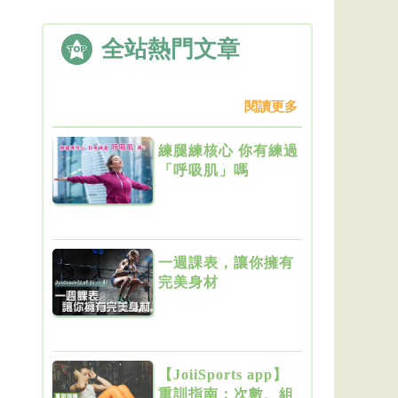
全站熱門文章
閱讀更多
練腿練核心 你有練過
「呼吸肌」嗎
一週課表，讓你擁有
完美身材
【JoiiSports app】
重訓指南：次數、組