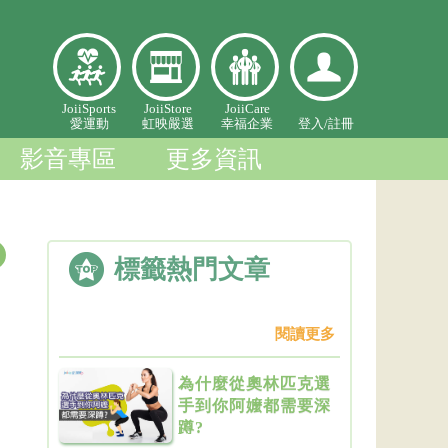
愛
虹映嚴
幸福企
登入個
JoiiSports
JoiiStore
JoiiCare
愛運動
虹映嚴選
幸福企業
登入/
註冊
運
選
業
人中心
動
影音專區
更多資訊
標籤熱門文章
閱讀更多
為什麼從奧林匹克選
手到你阿嬤都需要深
蹲?