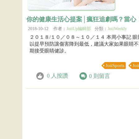
你的健康生活心提案│瘋狂追劇嗎？當心
2018-10-12 作者：
JoiiUp編輯部
分類：
JoiiWeekly
２０１８/１０／０８～１０／１４ 本周小事記 
以提早預防讓傷害降到最低，建議大家如果眼睛不
期接受眼睛健診。
JoiiSports
Joi
0
人按讚
0
則留言