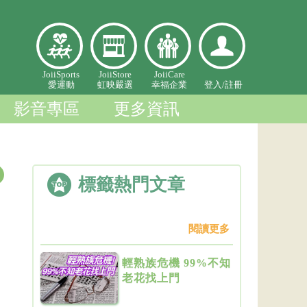
愛
虹映嚴
幸福企
登入個
JoiiSports
JoiiStore
JoiiCare
愛運動
虹映嚴選
幸福企業
登入/
註冊
運
選
業
人中心
動
影音專區
更多資訊
標籤熱門文章
閱讀更多
輕熟族危機 99%不知
老花找上門