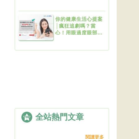
你的健康生活心提案
│瘋狂追劇嗎？當
心！用眼過度眼部疾
病提早報到
全站熱門文章
閱讀更多