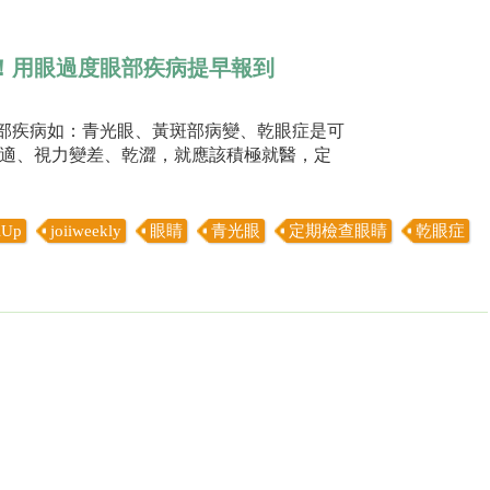
！用眼過度眼部疾病提早報到
眼部疾病如：青光眼、黃斑部病變、乾眼症是可
適、視力變差、乾澀，就應該積極就醫，定
iUp
joiiweekly
眼睛
青光眼
定期檢查眼睛
乾眼症