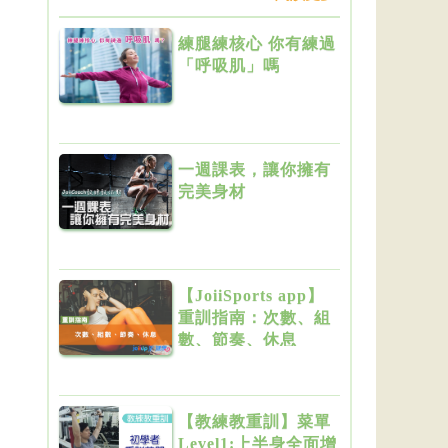
練腿練核心 你有練過
「呼吸肌」嗎
一週課表，讓你擁有
完美身材
【JoiiSports app】
重訓指南：次數、組
數、節奏、休息
【教練教重訓】菜單
Level1:上半身全面增