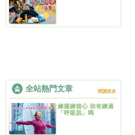
全站熱門文章
閱讀更多
練腿練核心 你有練過
「呼吸肌」嗎