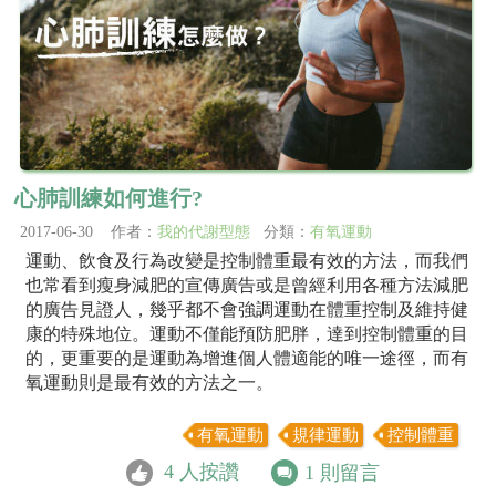
心肺訓練如何進行?
2017-06-30 作者：
我的代謝型態
分類：
有氧運動
運動、飲食及行為改變是控制體重最有效的方法，而我們
也常看到瘦身減肥的宣傳廣告或是曾經利用各種方法減肥
的廣告見證人，幾乎都不會強調運動在體重控制及維持健
康的特殊地位。運動不僅能預防肥胖，達到控制體重的目
的，更重要的是運動為增進個人體適能的唯一途徑，而有
氧運動則是最有效的方法之一。
有氧運動
規律運動
控制體重
4
人按讚
1
則留言