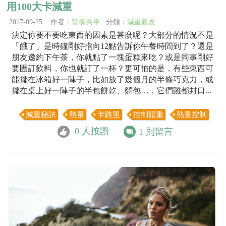
用100大卡減重
2017-09-25 作者：
營養共筆
分類：
減重觀念
決定你要不要吃東西的因素是甚麼呢？大部分的情況不是
「餓了」是時鐘剛好指向12點告訴你午餐時間到了？還是
朋友邀約下午茶，你就點了一塊蛋糕來吃？或是同事剛好
要團訂飲料，你也就訂了一杯？更可怕的是，有些東西可
能擺在冰箱好一陣子，比如放了幾個月的半條巧克力，或
擺在桌上好一陣子的半包餅乾、麵包…，它們雖都封口...
減重秘訣
熱量
卡路里
控制體重
熱量控制
0
人按讚
1
則留言