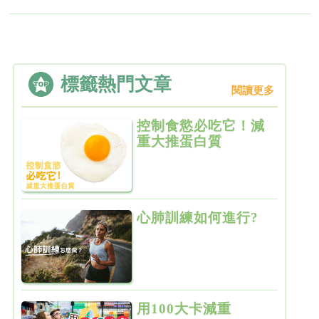
標籤熱門文章
閱讀更多
控制食慾必吃它！減
重大推蛋白質
心肺訓練如何進行?
用100大卡減重