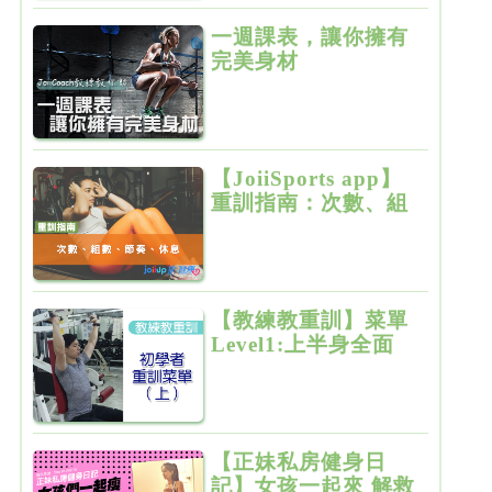
一週課表，讓你擁有
完美身材
【JoiiSports app】
重訓指南：次數、組
數、節奏、休息
【教練教重訓】菜單
Level1:上半身全面
增肌雕塑
【正妹私房健身日
記】女孩一起來 解救