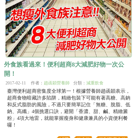
外食族看過來！便利超商8大減肥好物一次公
開！
2017-02-11 作者：
趙函穎營養師
分類：
減重飲食
臺灣便利超商密集度全球第一！根據營養師趙函穎表示，
超商食物暗藏許多陷阱，精緻包裝下可能有著高糖、高鈉
和反式脂肪的風險，不過只要簡單記住「無糖、脫脂、低
鈉、高纖」4個挑選口訣，避開「香濃、甜、鹹、精緻澱
粉」4項大地雷，就能掌握瘦身和健康兼具的小資便利餐
囉！