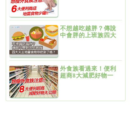
商店少碰的6大地雷
食物
不想越吃越胖？傳說
中會胖的上班族四大
天王地雷食物你吃到
了嗎
外食族看過來！便利
超商8大減肥好物一
次公開！