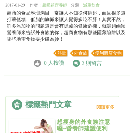
2017-01-29 作者：
趙函穎營養師
分類：
減重飲食
超商的食品琳瑯滿目，常讓人不知從何挑起，而且很多還
打著低糖、低脂的旗幟來讓人覺得多吃不胖！其實不然，
許多添加物的問題還是會有隱藏的健康危機，就讓趙函穎
營養師來告訴外食族的你，超商食物有那些隱藏陷阱以及
哪些地雷食物要少碰為妙！
熱量
外食族
便利商店食物
0
人按讚
2
則留言
標籤熱門文章
閱讀更多
想瘦身的外食族注意
囉~營養師建議便利