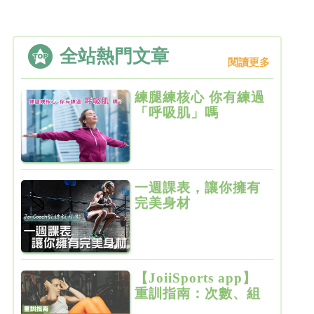
全站熱門文章
閱讀更多
練腿練核心 你有練過
「呼吸肌」嗎
一週課表，讓你擁有
完美身材
【JoiiSports app】
重訓指南：次數、組
數、節奏、休息