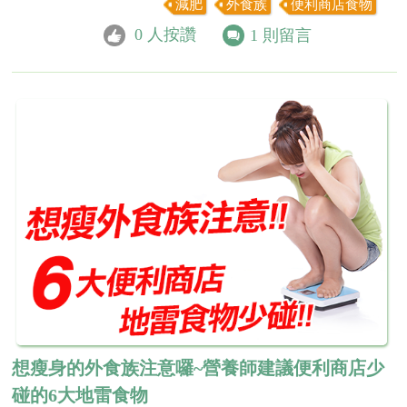
減肥
外食族
便利商店食物
0
人按讚
1
則留言
想瘦身的外食族注意囉~營養師建議便利商店少
碰的6大地雷食物