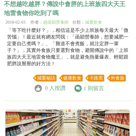
不想越吃越胖？傳說中會胖的上班族四大天王
地雷食物你吃到了嗎
2018-02-03 作者：
趙函穎營養師
分類：
減重飲食
「等下吃什麼好？」，相信這是不少上班族每天最大「微
苦惱」！最近就有網友問我：「函穎營養師，想要減肥一
定要自己煮嗎？」、「難道不會煮飯，就注定胖一輩
子？」，其實外食族只要選對食物，避開傳說中的「上班
族四大天王地雷食物魔王」，就是避免熱量爆表、輕鬆跟
肥胖說掰掰的好方法！
減重秘訣
健康飲食
卡路里
外食族
0
人按讚
1
則留言