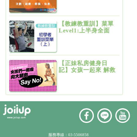
【教練教重訓】菜單
Level1:上半身全面
增肌雕塑
【正妹私房健身日
記】女孩一起來 解救
粗大腿
服務專線：
03-5506858