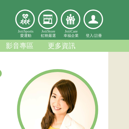
愛
虹映嚴
幸福企
登入個
JoiiSports
JoiiStore
JoiiCare
愛運動
虹映嚴選
幸福企業
登入/
註冊
運
選
業
人中心
動
影音專區
更多資訊