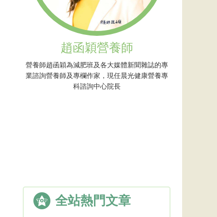
趙函穎營養師
營養師趙函穎為減肥班及各大媒體新聞雜誌的專
業諮詢營養師及專欄作家，現任晨光健康營養專
科諮詢中心院長
全站熱門文章