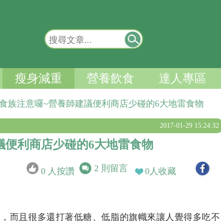
瘦身減重
營養飲食
達人專區
食族注意囉~營養師建議便利商店少碰的6大地雷食物
2017-01-29 15:24:32
議便利商店少碰的6大地雷食物
2
則留言
0
人按讚
0
人收藏
起，而且很多還打著低糖、低脂的旗幟來讓人覺得多吃不