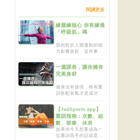
閱讀更多
練腿練核心 你有練過
「呼吸肌」嗎
肌肉對於人體運動的能
力影響甚鉅，這件事一
點都不新...
一週課表，讓你擁有
完美身材
健身沒有捷徑，唯有重
訓搭配有氧才是成功的
不二法門...
【JoiiSports app】
重訓指南：次數、組
數、節奏、休息
如果你今天想要成為一
位重訓高手的話或是想