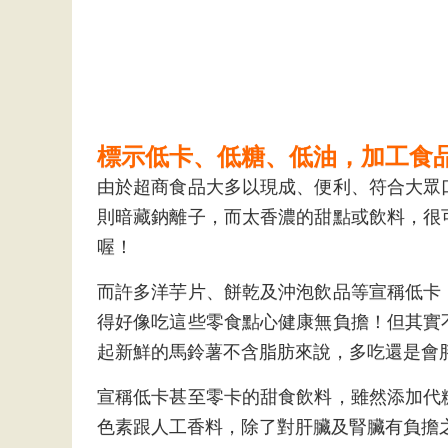
標示低卡、低糖、低油，加工食
由於超商食品大多以現成、便利、符合大眾
則暗藏鈉離子，而太香濃的甜點或飲料，很
喔！
而許多洋芋片、餅乾及沖泡飲品等宣稱低卡
得好像吃這些零食點心健康無負擔！但其實
起新鮮的馬鈴薯不含脂肪來說，多吃還是會
宣稱低卡甚至零卡的甜食飲料，雖然添加代
色素跟人工香料，除了對肝臟及腎臟有負擔