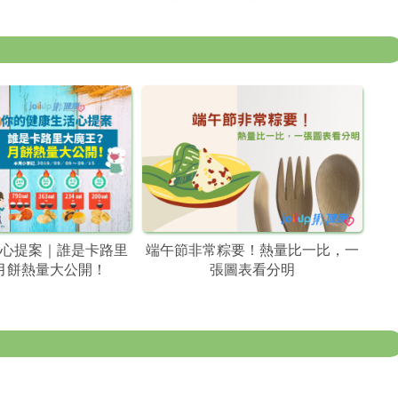
心提案｜誰是卡路里
端午節非常粽要！熱量比一比，一
月餅熱量大公開！
張圖表看分明