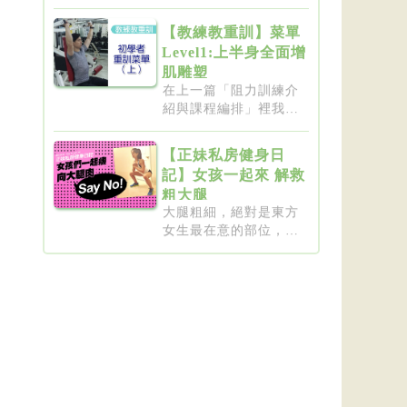
要突破瓶...
【教練教重訓】菜單
Level1:上半身全面增
肌雕塑
在上一篇「阻力訓練介
紹與課程編排」裡我們
介紹了重...
【正妹私房健身日
記】女孩一起來 解救
粗大腿
大腿粗細，絕對是東方
女生最在意的部位，彷
彿大腿細...