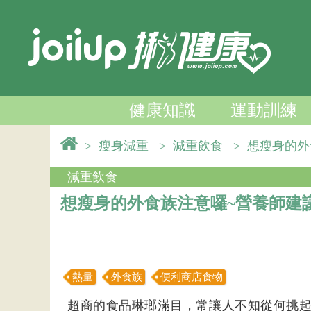
健康知識
運動訓練
>
瘦身減重
>
減重飲食
>
想瘦身的外
減重飲食
想瘦身的外食族注意囉~營養師建
熱量
外食族
便利商店食物
超商的食品琳瑯滿目，常讓人不知從何挑