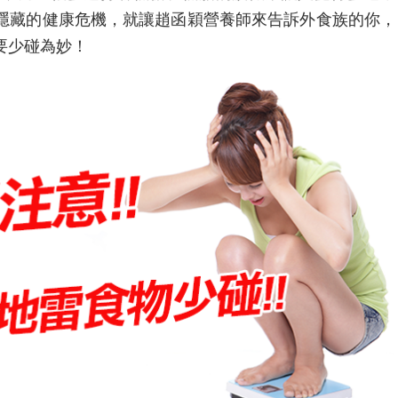
隱藏的健康危機，就讓趙函穎營養師來告訴外食族的你，
要少碰為妙！