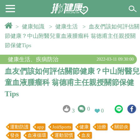
>
健康知識
>
健康生活
>
血友們該如何評估關
節健康？中山附醫兒童血液腫瘤科 翁德甫主任親授關
節保健Tips
健康生活
、
疾病防治
2022-03-11 09:30:00
血友們該如何評估關節健康？中山附醫兒
童血液腫瘤科 翁德甫主任親授關節保健
Tips
0
3
0
運動防護
app
JoiiSports
健康
治療
關節炎
發炎
血液循環
運動習慣
血友