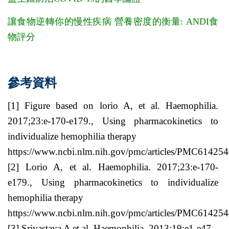
讓食物逆轉你的慢性疾病 營養密度的衡量: ANDI食
物評分
參考資料
[1] Figure based on lorio A, et al. Haemophilia.
2017;23:e-170-e179., Using pharmacokinetics to
individualize hemophilia therapy
https://www.ncbi.nlm.nih.gov/pmc/articles/PMC614254
[2] Lorio A, et al. Haemophilia. 2017;23:e-170-
e179., Using pharmacokinetics to individualize
hemophilia therapy
https://www.ncbi.nlm.nih.gov/pmc/articles/PMC614254
[3] Srivastava A et al. Haemophilia. 2013;19:e1-e47.