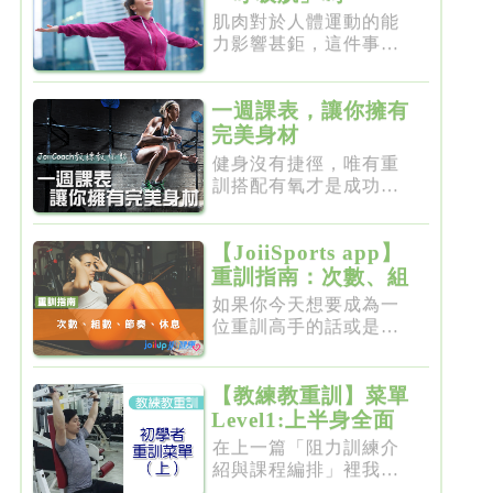
肌肉對於人體運動的能
力影響甚鉅，這件事一
點都不新...
一週課表，讓你擁有
完美身材
健身沒有捷徑，唯有重
訓搭配有氧才是成功的
不二法門...
【JoiiSports app】
重訓指南：次數、組
數、節奏、休息
如果你今天想要成為一
位重訓高手的話或是想
要突破瓶...
【教練教重訓】菜單
Level1:上半身全面
增肌雕塑
在上一篇「阻力訓練介
紹與課程編排」裡我們
介紹了重...