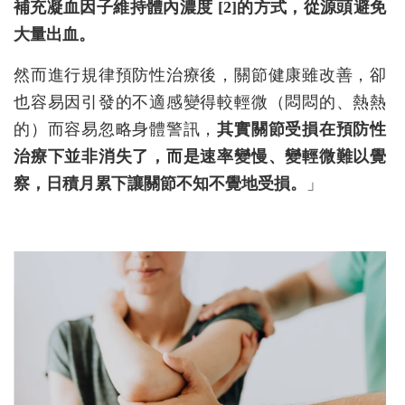
補充凝血因子維持體內濃度 [2]的方式，從源頭避免
大量出血。
然而進行規律預防性治療後，關節健康雖改善，卻
也容易因引發的不適感變得較輕微（悶悶的、熱熱
的）而容易忽略身體警訊，
其實關節受損在預防性
治療下並非消失了，而是速率變慢、變輕微難以覺
察，日積月累下讓關節不知不覺地受損。
」