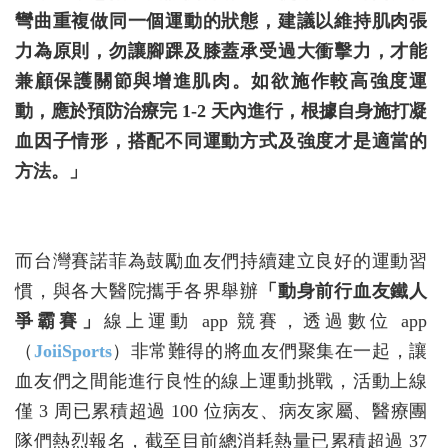
彎曲重複做同一個運動的狀態，建議以維持肌肉張
力為原則，勿讓腳踝及膝蓋承受過大衝擊力，才能
兼顧保護關節與增進肌肉。如欲施作較高強度運
動，應於預防治療完 1-2 天內進行，根據自身施打凝
血因子情形，搭配不同運動方式及強度才是適當的
方法。」
而台灣賽諾菲為鼓勵血友們持續建立良好的運動習
慣，與各大醫院攜手各界舉辦
「動身前行血友鐵人
爭霸賽」
線上運動 app 競賽，透過數位 app
（
JoiiSports
）非常難得的將血友們聚集在一起，讓
血友們之間能進行良性的線上運動挑戰，活動上線
僅 3 周已累積超過 100 位病友、病友家屬、醫療團
隊們熱烈報名，截至目前總消耗熱量已累積超過 37