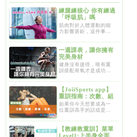
練腿練核心 你有練過
「呼吸肌」嗎
肌肉對於人體運動的能
力影響甚鉅，這件事一
點都不新...
一週課表，讓你擁有
完美身材
健身沒有捷徑，唯有重
訓搭配有氧才是成功的
不二法門...
【JoiiSports app】
重訓指南：次數、組
數、節奏、休息
如果你今天想要成為一
位重訓高手的話或是想
要突破瓶...
【教練教重訓】菜單
Level1:上半身全面