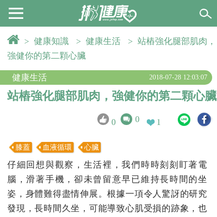
>
健康知識
>
健康生活
>
站樁強化腿部肌肉，
強健你的第二顆心臟
健康生活
2018-07-28 12:03:07
站樁強化腿部肌肉，強健你的第二顆心臟
0
0
1
膝蓋
血液循環
心臟
仔細回想與觀察，生活裡，我們時時刻刻盯著電
腦，滑著手機，卻未曾留意早已維持長時間的坐
姿，身體難得盡情伸展。根據一項令人驚訝的研究
發現，長時間久坐，可能導致心肌受損的跡象，也