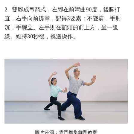
2. 雙腳成弓箭式，左腳在前彎曲90度，後腳打
直，右手向前撐掌，記得3要素：不聳肩，手肘
沉，手腕立。左手則在額頭的前上方，呈一弧
線。維持30秒後，換邊操作。
圖片來源：雲門舞集舞蹈教室