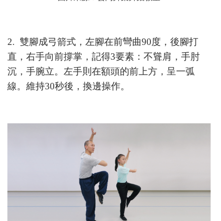
2. 雙腳成弓箭式，左腳在前彎曲90度，後腳打
直，右手向前撐掌，記得3要素：不聳肩，手肘
沉，手腕立。左手則在額頭的前上方，呈一弧
線。維持30秒後，換邊操作。