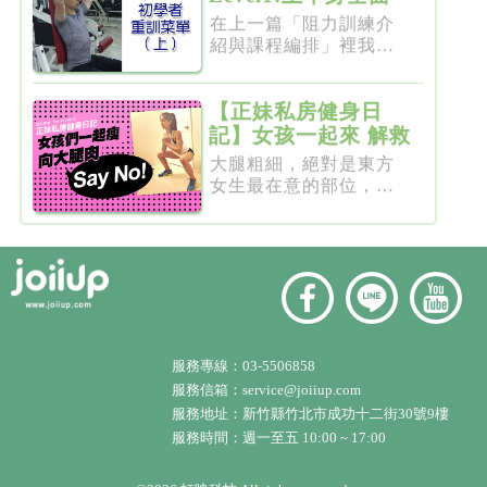
增肌雕塑
在上一篇「阻力訓練介
紹與課程編排」裡我們
介紹了重...
【正妹私房健身日
記】女孩一起來 解救
粗大腿
大腿粗細，絕對是東方
女生最在意的部位，彷
彿大腿細...
服務專線：
03-5506858
服務信箱：
service@joiiup.com
服務地址：
新竹縣竹北市成功十二街30號9樓
服務時間：週一至五 10:00 ~ 17:00