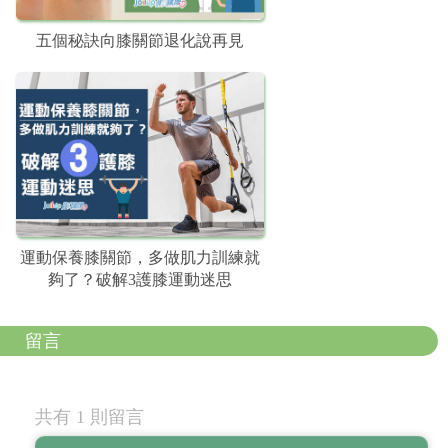
五個秘訣向膝關節退化說再見
運動保養膝關節，多做肌力訓練就
夠了？破解3護膝運動迷思
留言
共有 1 則留言