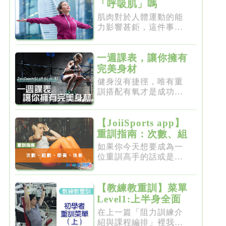
「呼吸肌」嗎
肌肉對於人體運動的能
力影響甚鉅，這件事一
點都不新...
一週課表，讓你擁有
完美身材
健身沒有捷徑，唯有重
訓搭配有氧才是成功的
不二法門...
【JoiiSports app】
重訓指南：次數、組
數、節奏、休息
如果你今天想要成為一
位重訓高手的話或是想
要突破瓶...
【教練教重訓】菜單
Level1:上半身全面
增肌雕塑
在上一篇「阻力訓練介
紹與課程編排」裡我們