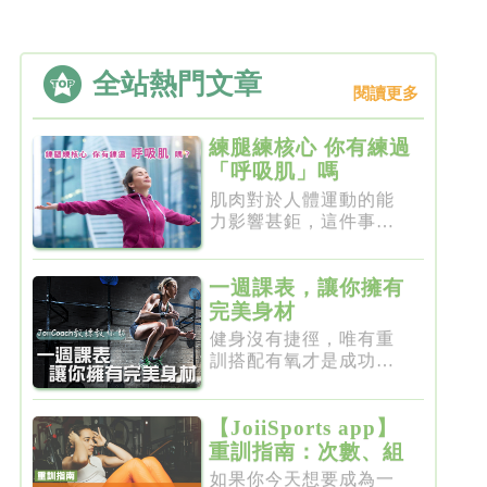
全站熱門文章
閱讀更多
練腿練核心 你有練過
「呼吸肌」嗎
肌肉對於人體運動的能
力影響甚鉅，這件事一
點都不新...
一週課表，讓你擁有
完美身材
健身沒有捷徑，唯有重
訓搭配有氧才是成功的
不二法門...
【JoiiSports app】
重訓指南：次數、組
數、節奏、休息
如果你今天想要成為一