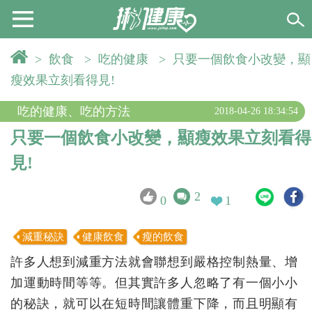
>
飲食
>
吃的健康
>
只要一個飲食小改變，顯
瘦效果立刻看得見!
吃的健康
、
吃的方法
2018-04-26 18:34:54
只要一個飲食小改變，顯瘦效果立刻看得
見!
2
0
1
減重秘訣
健康飲食
瘦的飲食
許多人想到減重方法就會聯想到嚴格控制熱量、增
加運動時間等等。但其實許多人忽略了有一個小小
的秘訣，就可以在短時間讓體重下降，而且明顯有