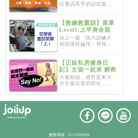
位重訓高手的話或是想
要突破瓶...
【教練教重訓】菜單
Level1:上半身全面
增肌雕塑
在上一篇「阻力訓練介
紹與課程編排」裡我們
介紹了重...
【正妹私房健身日
記】女孩一起來 解救
粗大腿
大腿粗細，絕對是東方
女生最在意的部位，彷
彿大腿細...
服務專線：
03-5506858