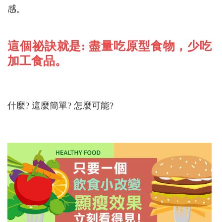
感。
這個祕訣就是: 盡量吃原型食物，少吃
加工食品。
什麼? 這麼簡單? 怎麼可能?